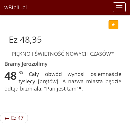
wBiblii.pl
Toggl
navig
Ez 48,35
PIĘKNO I ŚWIETNOŚĆ NOWYCH CZASÓW*
Bramy Jerozolimy
48
35
Cały obwód wynosi osiemnaście
tysięcy [prętów]. A nazwa miasta będzie
odtąd brzmiała: "Pan jest tam"*.
← Ez 47