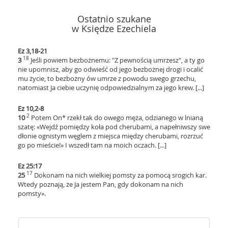
Ostatnio szukane
w Księdze Ezechiela
Ez 3,18-21
18
3
Jeśli powiem bezbożnemu: "Z pewnością umrzesz", a ty go
nie upomnisz, aby go odwieść od jego bezbożnej drogi i ocalić
mu życie, to bezbożny ów umrze z powodu swego grzechu,
natomiast Ja ciebie uczynię odpowiedzialnym za jego krew. [...]
Ez 10,2-8
2
10
Potem On* rzekł tak do owego męża, odzianego w lnianą
szatę: «Wejdź pomiędzy koła pod cherubami, a napełniwszy swe
dłonie ognistym węglem z miejsca między cherubami, rozrzuć
go po mieście!» I wszedł tam na moich oczach. [...]
Ez 25:17
17
25
Dokonam na nich wielkiej pomsty za pomocą srogich kar.
Wtedy poznają, że Ja jestem Pan, gdy dokonam na nich
pomsty».