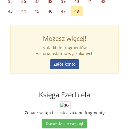
35
36
37
38
39
40
41
42
43
44
45
46
47
48
Możesz więcej!
Notatki do fragmentów
Historia ostatnio wyszukanych
Załóż konto
Księga Ezechiela
Zobacz wstęp i często szukane fragmenty
Dowiedz się więcej!