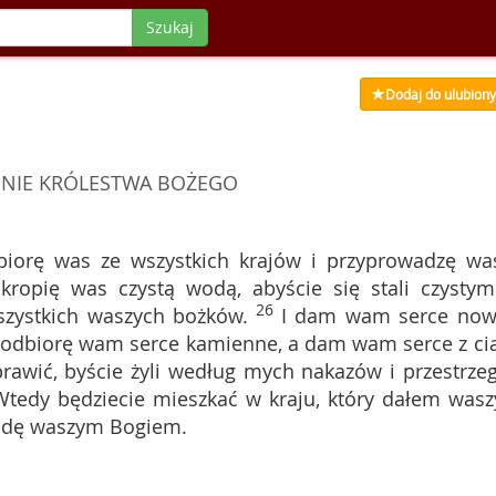
Szukaj
Dodaj do ulubion
NIE KRÓLESTWA BOŻEGO
biorę was ze wszystkich krajów i przyprowadzę wa
kropię was czystą wodą, abyście się stali czystymi
26
szystkich waszych bożków.
I dam wam serce now
odbiorę wam serce kamienne, a dam wam serce z cia
awić, byście żyli według mych nakazów i przestrzeg
Wtedy będziecie mieszkać w kraju, który dałem was
będę waszym Bogiem.