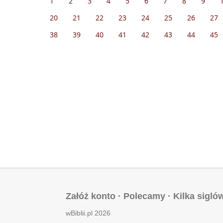
1
2
3
4
5
6
7
8
9
20
21
22
23
24
25
26
27
38
39
40
41
42
43
44
45
Załóż konto
·
Polecamy
·
Kilka sigló
wBiblii.pl 2026