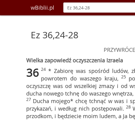
wBiblii.pl
Ez 36,24-28
PRZYWRÓCE
Wielka zapowiedź oczyszczenia Izraela
36
24
* Zabiorę was spośród ludów, z
25
powrotem do waszego kraju,
po
oczyszczę was od wszelkiej zmazy i od w
ducha nowego tchnę do waszego wnętrza, 
27
Ducha mojego* chcę tchnąć w was i spr
28
przykazań, i według nich postępowali.
przodkom, i będziecie moim ludem, a Ja 