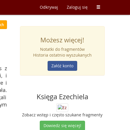
Odkrywaj
Zaloguj się
ych
Możesz więcej!
Notatki do fragmentów
Historia ostatnio wyszukanych
Załóż konto
s z
, i
e i
ła.
Księga Ezechiela
ali
zym
Zobacz wstęp i często szukane fragmenty
Dowiedz się więcej!