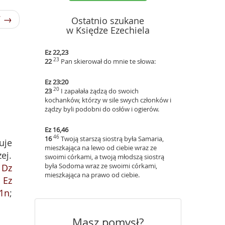
7 →
Ostatnio szukane
w Księdze Ezechiela
Ez 22,23
23
22
Pan skierował do mnie te słowa:
Ez 23:20
20
23
I zapałała żądzą do swoich
kochanków, którzy w sile swych członków i
żądzy byli podobni do osłów i ogierów.
Ez 16,46
46
16
Twoją starszą siostrą była Samaria,
uje
mieszkająca na lewo od ciebie wraz ze
ej.
swoimi córkami, a twoją młodszą siostrą
była Sodoma wraz ze swoimi córkami,
;
Dz
mieszkająca na prawo od ciebie.
;
Ez
31n
;
Masz pomysł?