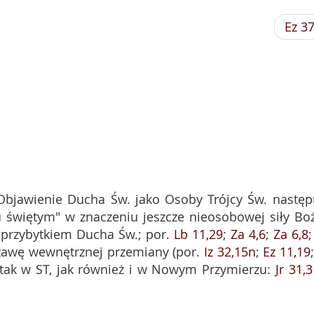
Ez 3
 Objawienie Ducha Św. jako Osoby Trójcy Św. następ
 świętym" w znaczeniu jeszcze nieosobowej siły Boż
 przybytkiem Ducha Św.; por.
Lb 11,29
;
Za 4,6
;
Za 6,8
tawę wewnętrznej przemiany (por.
Iz 32,15n
;
Ez 11,19
 tak w ST, jak również i w Nowym Przymierzu:
Jr 31,