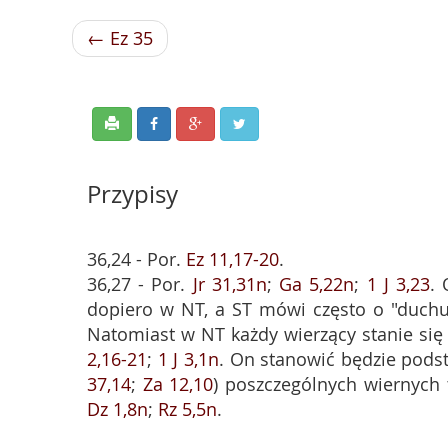
← Ez 35
Przypisy
36,24 - Por.
Ez 11,17-20
.
36,27 - Por.
Jr 31,31n
;
Ga 5,22n
;
1 J 3,23
.
dopiero w NT, a ST mówi często o "duchu
Natomiast w NT każdy wierzący stanie się
2,16-21
;
1 J 3,1n
. On stanowić będzie pods
37,14
;
Za 12,10
) poszczególnych wiernych
Dz 1,8n
;
Rz 5,5n
.