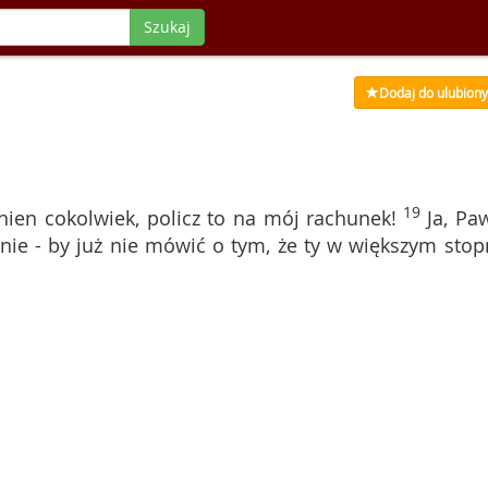
Szukaj
Dodaj do ulubion
19
inien cokolwiek, policz to na mój rachunek!
Ja, Paw
nie - by już nie mówić o tym, że ty w większym stop