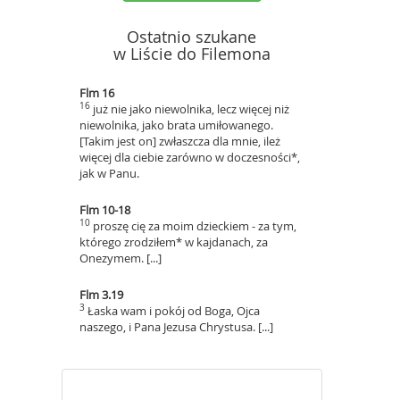
Ostatnio szukane
w Liście do Filemona
Flm 16
16
już nie jako niewolnika, lecz więcej niż
niewolnika, jako brata umiłowanego.
[Takim jest on] zwłaszcza dla mnie, ileż
więcej dla ciebie zarówno w doczesności*,
jak w Panu.
Flm 10-18
10
proszę cię za moim dzieckiem - za tym,
którego zrodziłem* w kajdanach, za
Onezymem. [...]
Flm 3.19
3
Łaska wam i pokój od Boga, Ojca
naszego, i Pana Jezusa Chrystusa. [...]