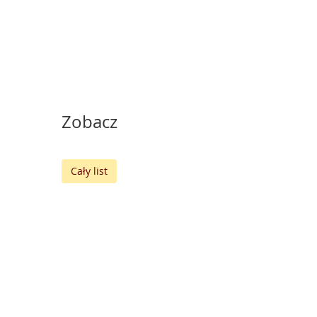
Zobacz
Cały list