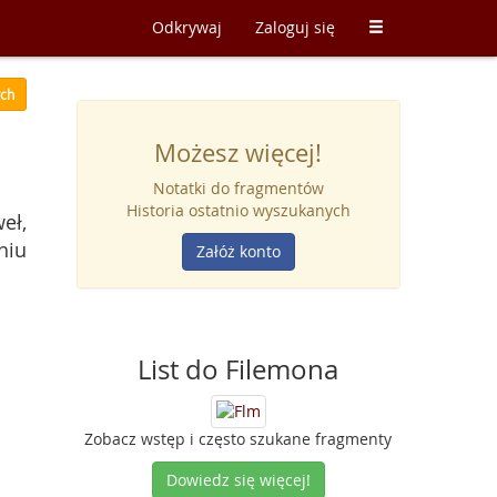
Odkrywaj
Zaloguj się
ych
Możesz więcej!
Notatki do fragmentów
Historia ostatnio wyszukanych
eł,
niu
Załóż konto
List do Filemona
Zobacz wstęp i często szukane fragmenty
Dowiedz się więcej!