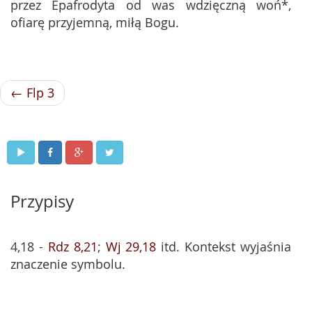
przez Epafrodyta od was wdzięczną woń*,
ofiarę przyjemną, miłą Bogu.
← Flp 3
Przypisy
4,18 -
Rdz 8,21
;
Wj 29,18
itd. Kontekst wyjaśnia
znaczenie symbolu.