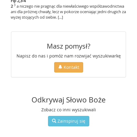
Flp 2,3-4
3
2
a niczego nie pragnąc dla niewłaściwego współzawodnictwa
ani dla próżnej chwały, lecz w pokorze oceniając jedni drugich za
wyżej stojących od siebie. [...]
Masz pomysł?
Napisz do nas i pomóż nam rozwijać wyszukiwarkę
Kontakt
Odkrywaj Słowo Boże
Zobacz co inni wyszukiwali
Zainspiruj się