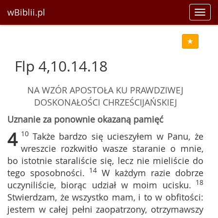
wBiblii.pl
Toggl
navig
Flp 4,10.14.18
NA WZÓR APOSTOŁA KU PRAWDZIWEJ
DOSKONAŁOŚCI CHRZEŚCIJAŃSKIEJ
Uznanie za ponownie okazaną pamięć
4
10
Także bardzo się ucieszyłem w Panu, że
wreszcie rozkwitło wasze staranie o mnie,
bo istotnie staraliście się, lecz nie mieliście do
14
tego sposobności.
W każdym razie dobrze
18
uczyniliście, biorąc udział w moim ucisku.
Stwierdzam, że wszystko mam, i to w obfitości:
jestem w całej pełni zaopatrzony, otrzymawszy