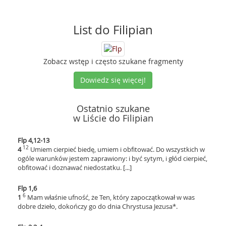
List do Filipian
Zobacz wstęp i często szukane fragmenty
Dowiedz się więcej!
Ostatnio szukane
w Liście do Filipian
Flp 4,12-13
12
4
Umiem cierpieć biedę, umiem i obfitować. Do wszystkich w
ogóle warunków jestem zaprawiony: i być sytym, i głód cierpieć,
obfitować i doznawać niedostatku. [...]
Flp 1,6
6
1
Mam właśnie ufność, że Ten, który zapoczątkował w was
dobre dzieło, dokończy go do dnia Chrystusa Jezusa*.