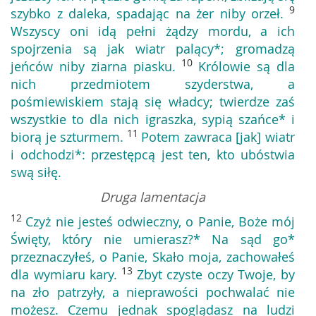
9
szybko z daleka, spadając na żer niby orzeł.
Wszyscy oni idą pełni żądzy mordu, a ich
spojrzenia są jak wiatr palący*; gromadzą
10
jeńców niby ziarna piasku.
Królowie są dla
nich przedmiotem szyderstwa, a
pośmiewiskiem stają się władcy; twierdze zaś
wszystkie to dla nich igraszka, sypią szańce* i
11
biorą je szturmem.
Potem zawraca [jak] wiatr
i odchodzi*: przestępcą jest ten, kto ubóstwia
swą siłę.
Druga lamentacja
12
Czyż nie jesteś odwieczny, o Panie, Boże mój
Święty, który nie umierasz?* Na sąd go*
przeznaczyłeś, o Panie, Skało moja, zachowałeś
13
dla wymiaru kary.
Zbyt czyste oczy Twoje, by
na zło patrzyły, a nieprawości pochwalać nie
możesz. Czemu jednak spoglądasz na ludzi