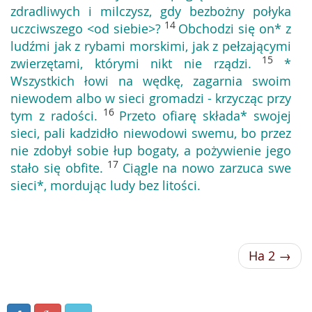
zdradliwych i milczysz, gdy bezbożny połyka
14
uczciwszego <od siebie>?
Obchodzi się on* z
ludźmi jak z rybami morskimi, jak z pełzającymi
15
zwierzętami, którymi nikt nie rządzi.
*
Wszystkich łowi na wędkę, zagarnia swoim
niewodem albo w sieci gromadzi - krzycząc przy
16
tym z radości.
Przeto ofiarę składa* swojej
sieci, pali kadzidło niewodowi swemu, bo przez
nie zdobył sobie łup bogaty, a pożywienie jego
17
stało się obfite.
Ciągle na nowo zarzuca swe
sieci*, mordując ludy bez litości.
Ha 2 →