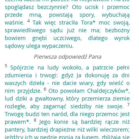
spoglądasz bezczynnie? Oto ucisk i przemoc
przede mną, powstają spory, wybuchają
4
waśnie.
Tak więc straciła Tora* moc swoją,
sprawiedliwego sądu już nie ma; bezbożny
bowiem gnębi uczciwego, dlatego wyrok
sądowy ulega wypaczeniu.
Pierwsza odpowiedź Pana
5
Spójrzcie na ludy wokoło, a patrzcie pełni
zdumienia i trwogi: gdyż Ja dokonuję za dni
waszych dzieła - nie dacie wiary, gdy wieść o
6
nim przyjdzie.
Oto powołam Chaldejczyków*,
lud dziki a gwałtowny, który przemierza ziemie
7
rozległe, aby zagarnąć siedziby nie swoje.
Trwogę budzi ten naród, dla niego przemoc jest
8
prawem*.
Jego konie są bardziej rącze niż
pantery, bardziej drapieżne niż wilki wieczorem;
jeźdźcy ich w pędzie gonią za łupem, zbliżają się