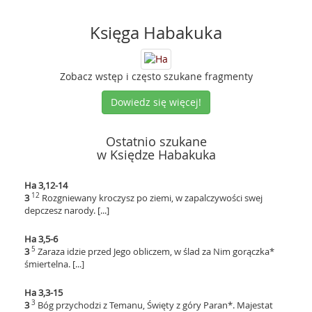
Księga Habakuka
Zobacz wstęp i często szukane fragmenty
Dowiedz się więcej!
Ostatnio szukane
w Księdze Habakuka
Ha 3,12-14
12
3
Rozgniewany kroczysz po ziemi, w zapalczywości swej
depczesz narody. [...]
Ha 3,5-6
5
3
Zaraza idzie przed Jego obliczem, w ślad za Nim gorączka*
śmiertelna. [...]
Ha 3,3-15
3
3
Bóg przychodzi z Temanu, Święty z góry Paran*. Majestat