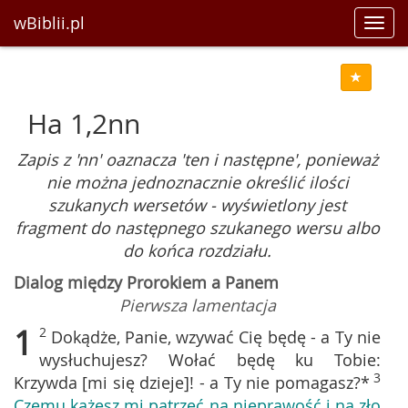
wBiblii.pl
Toggl
navig
Ha 1,2nn
Zapis z 'nn' oaznacza 'ten i następne', ponieważ
nie można jednoznacznie określić ilości
szukanych wersetów - wyświetlony jest
fragment do następnego szukanego wersu albo
do końca rozdziału.
Dialog między Prorokiem a Panem
Pierwsza lamentacja
1
2
Dokądże, Panie, wzywać Cię będę - a Ty nie
wysłuchujesz? Wołać będę ku Tobie:
3
Krzywda [mi się dzieje]! - a Ty nie pomagasz?*
Czemu każesz mi patrzeć na nieprawość i na zło