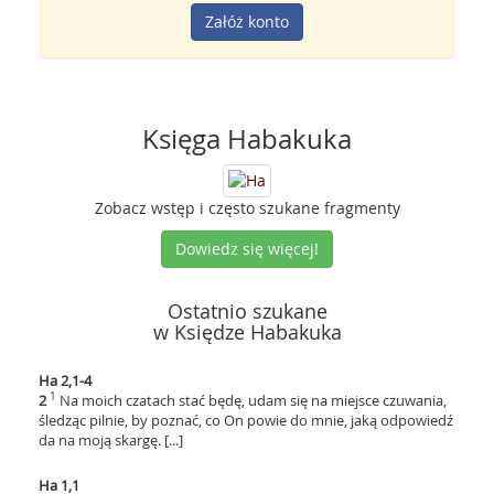
Załóż konto
Księga Habakuka
Zobacz wstęp i często szukane fragmenty
Dowiedz się więcej!
Ostatnio szukane
w Księdze Habakuka
Ha 2,1-4
1
2
Na moich czatach stać będę, udam się na miejsce czuwania,
śledząc pilnie, by poznać, co On powie do mnie, jaką odpowiedź
da na moją skargę. [...]
Ha 1,1