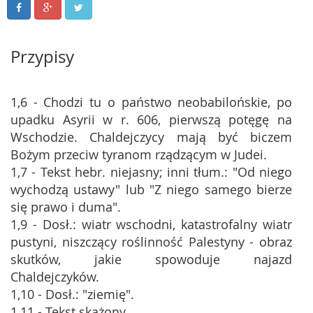
Przypisy
1,6 - Chodzi tu o państwo neobabilońskie, po
upadku Asyrii w r. 606, pierwszą potęgę na
Wschodzie. Chaldejczycy mają być biczem
Bożym przeciw tyranom rządzącym w Judei.
1,7 - Tekst hebr. niejasny; inni tłum.: "Od niego
wychodzą ustawy" lub "Z niego samego bierze
się prawo i duma".
1,9 - Dosł.: wiatr wschodni, katastrofalny wiatr
pustyni, niszczący roślinność Palestyny - obraz
skutków, jakie spowoduje najazd
Chaldejczyków.
1,10 - Dosł.: "ziemię".
1,11 - Tekst skażony.