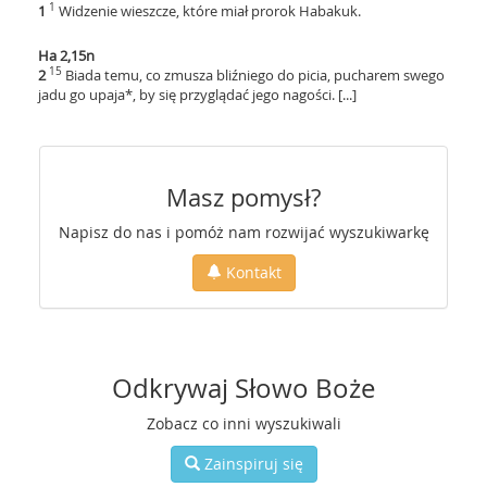
1
1
Widzenie wieszcze, które miał prorok Habakuk.
Ha 2,15n
15
2
Biada temu, co zmusza bliźniego do picia, pucharem swego
jadu go upaja*, by się przyglądać jego nagości. [...]
Masz pomysł?
Napisz do nas i pomóż nam rozwijać wyszukiwarkę
Kontakt
Odkrywaj Słowo Boże
Zobacz co inni wyszukiwali
Zainspiruj się