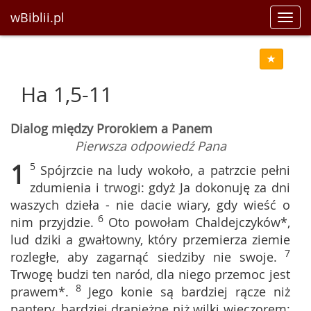
wBiblii.pl
Toggl
navig
Ha 1,5-11
Dialog między Prorokiem a Panem
Pierwsza odpowiedź Pana
1
5
Spójrzcie na ludy wokoło, a patrzcie pełni
zdumienia i trwogi: gdyż Ja dokonuję za dni
waszych dzieła - nie dacie wiary, gdy wieść o
6
nim przyjdzie.
Oto powołam Chaldejczyków*,
lud dziki a gwałtowny, który przemierza ziemie
7
rozległe, aby zagarnąć siedziby nie swoje.
Trwogę budzi ten naród, dla niego przemoc jest
8
prawem*.
Jego konie są bardziej rącze niż
pantery, bardziej drapieżne niż wilki wieczorem;