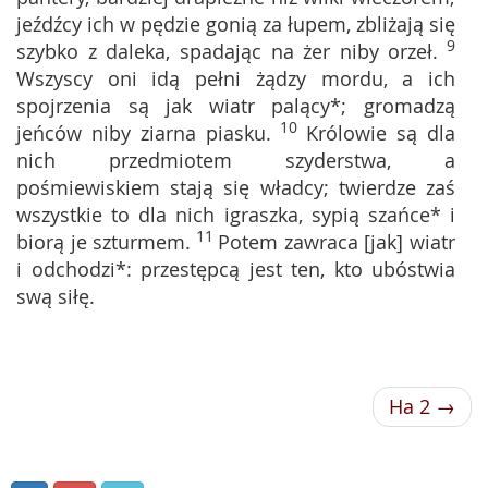
jeźdźcy ich w pędzie gonią za łupem, zbliżają się
9
szybko z daleka, spadając na żer niby orzeł.
Wszyscy oni idą pełni żądzy mordu, a ich
spojrzenia są jak wiatr palący*; gromadzą
10
jeńców niby ziarna piasku.
Królowie są dla
nich przedmiotem szyderstwa, a
pośmiewiskiem stają się władcy; twierdze zaś
wszystkie to dla nich igraszka, sypią szańce* i
11
biorą je szturmem.
Potem zawraca [jak] wiatr
i odchodzi*: przestępcą jest ten, kto ubóstwia
swą siłę.
Ha 2 →