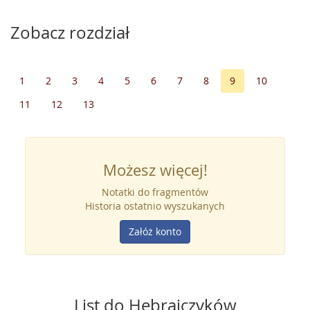
Zobacz rozdział
1
2
3
4
5
6
7
8
9
10
11
12
13
Możesz więcej!
Notatki do fragmentów
Historia ostatnio wyszukanych
Załóż konto
List do Hebrajczyków