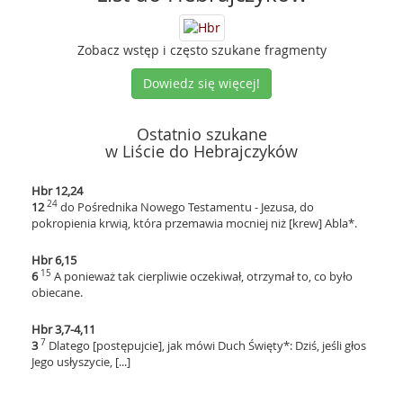
Zobacz wstęp i często szukane fragmenty
Dowiedz się więcej!
Ostatnio szukane
w Liście do Hebrajczyków
Hbr 12,24
24
12
do Pośrednika Nowego Testamentu - Jezusa, do
pokropienia krwią, która przemawia mocniej niż [krew] Abla*.
Hbr 6,15
15
6
A ponieważ tak cierpliwie oczekiwał, otrzymał to, co było
obiecane.
Hbr 3,7-4,11
7
3
Dlatego [postępujcie], jak mówi Duch Święty*: Dziś, jeśli głos
Jego usłyszycie, [...]