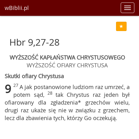
wBiblii.pl
Toggl
navig
Hbr 9,27-28
WYŻSZOŚĆ KAPŁAŃSTWA CHRYSTUSOWEGO
WYŻSZOŚĆ OFIARY CHRYSTUSA
Skutki ofiary Chrystusa
9
27
A jak postanowione ludziom raz umrzeć, a
28
potem sąd,
tak Chrystus raz jeden był
ofiarowany dla zgładzenia* grzechów wielu,
drugi raz ukaże się nie w związku z grzechem,
lecz dla zbawienia tych, którzy Go oczekują.