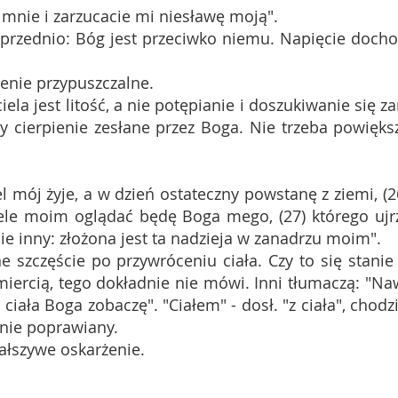
o mnie i zarzucacie mi niesławę moją".
przednio: Bóg jest przeciwko niemu. Napięcie docho
zenie przypuszczalne.
a jest litość, a nie potępianie i doszukiwanie się za
y cierpienie zesłane przez Boga. Nie trzeba powięks
 mój żyje, a w dzień ostateczny powstanę z ziemi, (26
ele moim oglądać będę Boga mego, (27) którego ujr
e inny: złożona jest ta nadzieja w zanadrzu moim".
e szczęście po przywróceniu ciała. Czy to się stanie
miercią, tego dokładnie nie mówi. Inni tłumaczą: "Na
ciała Boga zobaczę". "Ciałem" - dosł. "z ciała", chodzi
żnie poprawiany.
ałszywe oskarżenie.