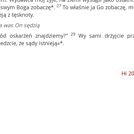
27
m* swym Boga zobaczę*.
To właśnie ja Go zobaczę, m
eją z tęsknoty.
a was On sędzią
29
ód oskarżeń znajdziemy?"
Wy sami drżyjcie pr
dzcie, że sądy istnieją»*.
Hi 2