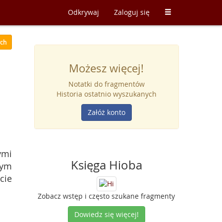
Odkrywaj
Zaloguj się
ych
Możesz więcej!
Notatki do fragmentów
Historia ostatnio wyszukanych
Załóż konto
ymi
Księga Hioba
bym
cie
Zobacz wstęp i często szukane fragmenty
Dowiedz się więcej!