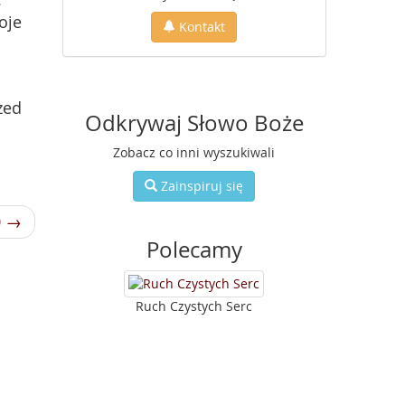
oje
Kontakt
zed
Odkrywaj Słowo Boże
Zobacz co inni wyszukiwali
Zainspiruj się
0 →
Polecamy
Ruch Czystych Serc