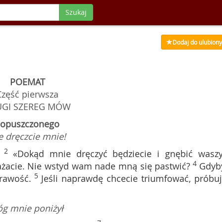
Szukaj
Dodaj do ulubion
POEMAT
Część pierwsza
UGI SZEREG MÓW
a opuszczonego
e dręczcie mnie!
2
«Dokąd mnie dręczyć będziecie i gnębić wasz
4
ażacie. Nie wstyd wam nade mną się pastwić?
Gdy
5
rawość.
Jeśli naprawdę chcecie triumfować, próbuj
óg mnie poniżył