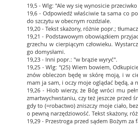
19,5 - Wlg: "Ale wy się wynosicie przeciwk
19,6 - Odpowiedź właściwie ta sama co po
do szczytu w obecnym rozdziale.
19,20 - Tekst skażony, różnie popr.; tłumac
19,21 - Podstawowym obowiązkiem przyjaciel
grzechu w cierpiącym człowieku. Wystarcz
go domysłami.
19,23 - Inni popr.: "w brązie wyryć".
19,25 - Wlg: "(25) Wiem bowiem, Odkupiciel
znów obleczon będę w skórę moją, i w ci
mam ja sam, i oczy moje oglądać będą, a ni
19,26 - Hiob wierzy, że Bóg wróci mu pełn
zmartwychwstaniu, czy też jeszcze przed ś
gdy to (=robactwo) zniszczy moje ciało, bez 
o pewną narzędziowość. Tekst skażony, ró
19,29 - Przestroga przed sądem Bożym za f