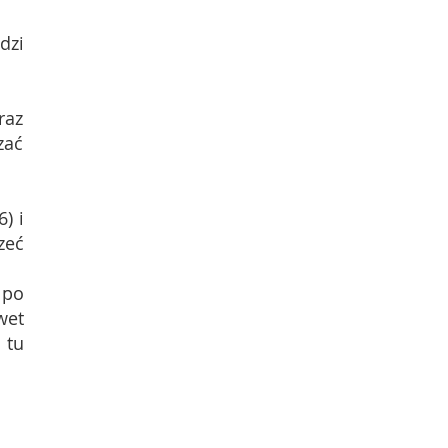
dzi
raz
zać
) i
zeć
 po
wet
 tu