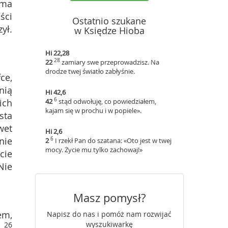
 ma
ści
Ostatnio szukane
ył.
w Księdze Hioba
Hi 22,28
28
22
zamiary swe przeprowadzisz. Na
drodze twej światło zabłyśnie.
ce,
nią
Hi 42,6
6
ich
42
stąd odwołuję, co powiedziałem,
kajam się w prochu i w popiele».
sta
wet
Hi 2,6
nie
6
2
I rzekł Pan do szatana: «Oto jest w twej
mocy. Życie mu tylko zachowaj!»
jcie
Nie
Masz pomysł?
em,
Napisz do nas i pomóż nam rozwijać
wyszukiwarkę
26
.