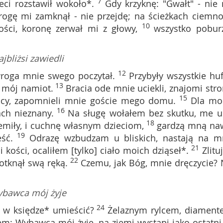
7
eci rozstawił wokoło*.
Gdy krzyknę: "Gwałt" - nie
rogę mi zamknął - nie przejdę; na ścieżkach ciemno
10
ści, koronę zerwał mi z głowy,
wszystko poburz
.
jbliżsi zawiedli
12
roga mnie swego poczytał.
Przybyły wszystkie huf
13
ą mój namiot.
Bracia ode mnie uciekli, znajomi stro
15
nicy, zapomnieli mnie goście mego domu.
Dla mo
16
ach nieznany.
Na sługę wołałem bez skutku, me u
18
emiły, i cuchnę własnym dzieciom,
gardzą mną na
19
ść.
Odrazę wzbudzam u bliskich, nastają na m
21
i kości, ocaliłem [tylko] ciało moich dziąseł*.
Zlitu
22
dotknął swą ręką.
Czemu, jak Bóg, mnie dręczycie? 
bawca mój żyje
24
e w księdze* umieścić?
Żelaznym rylcem, diament
em: Wybawca mój żyje, na ziemi wystąpi jako ostatni