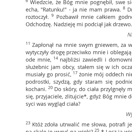
6
Wiedzcie, że Bóg mnie pognębił, swe si
8
echa, "Ratunku!" - ja nie mam prawa.
D
9
roztoczył.
Pozbawił mnie całkiem godno
Odchodzę. Nadzieję mi podciął jak drzewo
Na
11
Zapłonął na mnie swym gniewem, za w
wytyczyły drogę przeciwko mnie i oblegaj
14
ode mnie,
najbliżsi zawiedli i domow
służebnic jam obcy, stałem się w ich ocz
17
musiały go prosić,
żonie mój oddech ni
podrostki, szydzą, gdy staram się podnie
20
kochani.
Do skóry, do ciała przylgnęły m
się, przyjaciele, zlitujcie*, gdyż Bóg mnie 
syci was wygląd ciała?
Wy
23
Któż zdoła utrwalić me słowa, potrafi j
25
na skale je wyryć na wieki?
* Lecz ja wi