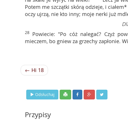
Potem me szczątki skórą odzieje, i ciałe
oczy ujrzą, nie kto inny; moje nerki już mdl
Dl
28
Powiecie: "Po cóż nalegać? Czyż pow
mieczem, bo gniew za grzechy zapłonie. Wie
← Hi 18
Odsłuchaj
Przypisy