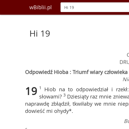
wBiblii.pl
Hi 19
DR
Odpowiedź Hioba : Triumf wiary człowiek
Ni
19
1
Hiob na to odpowiedział i rzekł:
3
słowami?
Dziesiąty raz mnie zniew
naprawdę zbłądził, tkwiłaby we mnie niep
dowieść mi ohydy*.
B