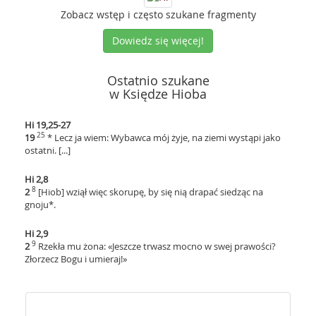
Zobacz wstęp i często szukane fragmenty
Dowiedz się więcej!
Ostatnio szukane
w Księdze Hioba
Hi 19,25-27
25
19
* Lecz ja wiem: Wybawca mój żyje, na ziemi wystąpi jako
ostatni. [...]
Hi 2,8
8
2
[Hiob] wziął więc skorupę, by się nią drapać siedząc na
gnoju*.
Hi 2,9
9
2
Rzekła mu żona: «Jeszcze trwasz mocno w swej prawości?
Złorzecz Bogu i umieraj!»