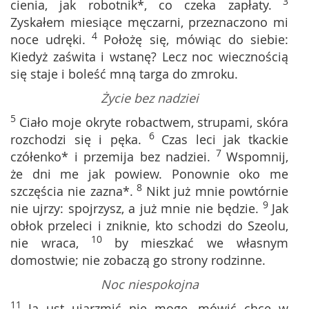
3
cienia, jak robotnik*, co czeka zapłaty.
Zyskałem miesiące męczarni, przeznaczono mi
4
noce udręki.
Położę się, mówiąc do siebie:
Kiedyż zaświta i wstanę? Lecz noc wiecznością
się staje i boleść mną targa do zmroku.
Życie bez nadziei
5
Ciało moje okryte robactwem, strupami, skóra
6
rozchodzi się i pęka.
Czas leci jak tkackie
7
czółenko* i przemija bez nadziei.
Wspomnij,
że dni me jak powiew. Ponownie oko me
8
szczęścia nie zazna*.
Nikt już mnie powtórnie
9
nie ujrzy: spojrzysz, a już mnie nie będzie.
Jak
obłok przeleci i zniknie, kto schodzi do Szeolu,
10
nie wraca,
by mieszkać we własnym
domostwie; nie zobaczą go strony rodzinne.
Noc niespokojna
11
Ja ust ujarzmić nie mogę, mówić chcę w