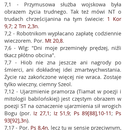
7,1 - Przymusowa służba wojskowa była
obrazem życia trudnego. Tak też mówi NT o
trudach chrześcijanina na tym świecie:
1 Kor
9,7
;
2 Tm 2,3n
.
7,2 - Robotnikom wypłacano zapłatę codziennie
wieczorem. Por.
Mt 20,8
.
7,6 - Wlg: "Dni moje przeminęły prędzej, niźli
tkacz płótno obcina".
7,7 - Hiob nie zna jeszcze ani nagrody po
śmierci, ani dokładnej idei zmartwychwstania.
Życie raz zakończone więcej nie wraca. Zostaje
tylko wieczny, ciemny Szeol.
7,12 - Ujarzmienie pramorza (Tiamat w poezji i
mitologii babilońskiej) jest częstym obrazem w
poezji ST na oznaczenie ujarzmienia sił wrogich
Bogu (por.
Iz 27,1
;
Iz 51,9
;
Ps 89[88],10-11
;
Ps
93[92],3n
).
7,17 - Por.
Ps 8,4n
, lecz tu w sensie przeciwnym,