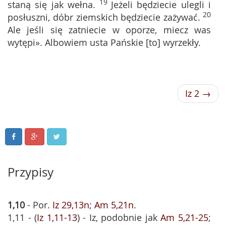
19
staną się jak wełna.
Jeżeli będziecie ulegli i
20
posłuszni, dóbr ziemskich będziecie zażywać.
Ale jeśli się zatniecie w oporze, miecz was
wytępi». Albowiem usta Pańskie [to] wyrzekły.
Iz 2 →
Przypisy
1,10
- Por.
Iz 29,13n
;
Am 5,21n
.
1,11 - (
Iz 1,11-13
) - Iz, podobnie jak
Am 5,21-25
;