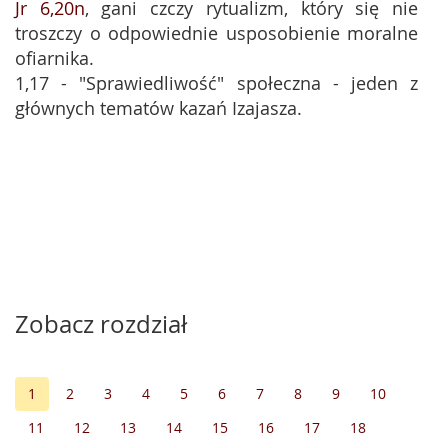
Jr 6,20n
, gani czczy rytualizm, który się nie
troszczy o odpowiednie usposobienie moralne
ofiarnika.
1,17 - "Sprawiedliwość" społeczna - jeden z
głównych tematów kazań Izajasza.
Zobacz rozdział
1
2
3
4
5
6
7
8
9
10
11
12
13
14
15
16
17
18