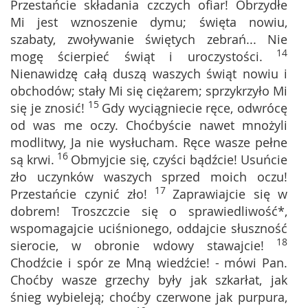
Przestańcie składania czczych ofiar! Obrzydłe
Mi jest wznoszenie dymu; święta nowiu,
szabaty, zwoływanie świętych zebrań... Nie
14
mogę ścierpieć świąt i uroczystości.
Nienawidzę całą duszą waszych świąt nowiu i
obchodów; stały Mi się ciężarem; sprzykrzyło Mi
15
się je znosić!
Gdy wyciągniecie ręce, odwrócę
od was me oczy. Choćbyście nawet mnożyli
modlitwy, Ja nie wysłucham. Ręce wasze pełne
16
są krwi.
Obmyjcie się, czyści bądźcie! Usuńcie
zło uczynków waszych sprzed moich oczu!
17
Przestańcie czynić zło!
Zaprawiajcie się w
dobrem! Troszczcie się o sprawiedliwość*,
wspomagajcie uciśnionego, oddajcie słuszność
18
sierocie, w obronie wdowy stawajcie!
Chodźcie i spór ze Mną wiedźcie! - mówi Pan.
Choćby wasze grzechy były jak szkarłat, jak
śnieg wybieleją; choćby czerwone jak purpura,