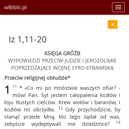
wBiblii.pl
Toggl
navig
Iz 1,11-20
KSIĘGA GRÓŹB
WYPOWIEDZI PRZECIW JUDZIE I JEROZOLIMIE
POPRZEDZAJĄCE WOJNĘ SYRO-EFRAIMSKĄ
Przeciw religijnej obłudzie*
1
11
* «Co mi po mnóstwie waszych ofiar? -
mówi Pan. Syt jestem całopalenia kozłów i
łoju tłustych cielców. Krew wołów i baranów, i
12
kozłów mi obrzydła.
Gdy przychodzicie, by
stanąć przede Mną, kto tego żądał od was,
13
żebyście wydeptywali me dziedzińce?