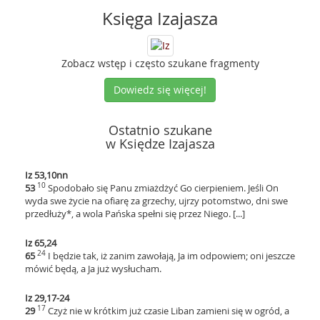
Księga Izajasza
Zobacz wstęp i często szukane fragmenty
Dowiedz się więcej!
Ostatnio szukane
w Księdze Izajasza
Iz 53,10nn
10
53
Spodobało się Panu zmiażdżyć Go cierpieniem. Jeśli On
wyda swe życie na ofiarę za grzechy, ujrzy potomstwo, dni swe
przedłuży*, a wola Pańska spełni się przez Niego. [...]
Iz 65,24
24
65
I będzie tak, iż zanim zawołają, Ja im odpowiem; oni jeszcze
mówić będą, a Ja już wysłucham.
Iz 29,17-24
17
29
Czyż nie w krótkim już czasie Liban zamieni się w ogród, a