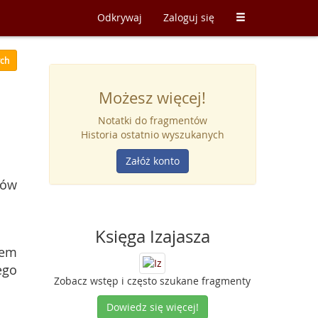
Odkrywaj
Zaloguj się
ych
Możesz więcej!
Notatki do fragmentów
Historia ostatnio wyszukanych
Załóż konto
lów
Księga Izajasza
łem
ego
Zobacz wstęp i często szukane fragmenty
Dowiedz się więcej!