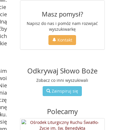
cie
Masz pomysł?
cie
Mną
Napisz do nas i pomóż nam rozwijać
ćby
wyszukiwarkę
ich
Kontakt
kie
Odkrywaj Słowo Boże
nim
woi
Zobacz co inni wyszukiwali
Nie
Zainspiruj się
nia
czę
unę
Polecamy
ku.
się
zem