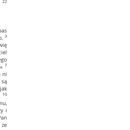
22
pas
3
o,
wię
iel
ego
7
!»
 ni
 są
jak
10
.
mu,
y i
Pan
 ze