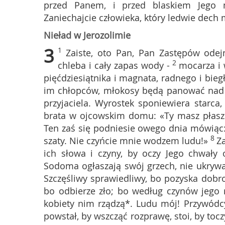
przed Panem, i przed blaskiem Jego ma
Zaniechajcie człowieka, który ledwie dech 
Nieład w Jerozolimie
3
1
Zaiste, oto Pan, Pan Zastępów odej
2
chleba i cały zapas wody -
mocarza i 
pięćdziesiątnika i magnata, radnego i bieg
im chłopców, młokosy będą panować nad 
przyjaciela. Wyrostek sponiewiera starca, 
brata w ojcowskim domu: «Ty masz płasz
Ten zaś się podniesie owego dnia mówiąc
8
szaty. Nie czyńcie mnie wodzem ludu!»
Za
ich słowa i czyny, by oczy Jego chwały 
Sodoma ogłaszają swój grzech, nie ukrywaj
Szczęśliwy sprawiedliwy, bo pozyska dob
bo odbierze zło; bo według czynów jego 
kobiety nim rządzą*. Ludu mój! Przywódcy 
powstał, by wszcząć rozprawę, stoi, by to