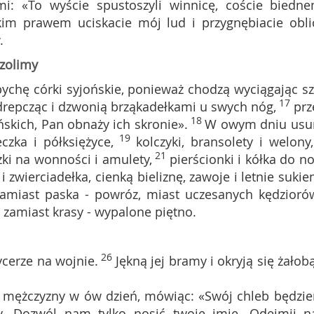
mi: «To wyście spustoszyli winnicę, coście biedn
kim prawem uciskacie mój lud i przygnębiacie obli
.
zolimy
pychę córki syjońskie, ponieważ chodzą wyciągając sz
17
drepcząc i dzwonią brząkadełkami u swych nóg,
prz
18
ńskich, Pan obnaży ich skronie».
W owym dniu usu
19
zka i półksiężyce,
kolczyki, bransolety i welony,
21
zki na wonności i amulety,
pierścionki i kółka do no
3
i zwierciadełka, cienką bieliznę, zawoje i letnie sukien
zamiast paska - powróz, miast uczesanych kędzioró
, zamiast krasy - wypalone piętno.
26
ycerze na wojnie.
Jękną jej bramy i okryją się żałobą
o mężczyzny w ów dzień, mówiąc: «Swój chleb będzi
ły. Dozwól nam tylko nosić twoje imię. Odejmij 