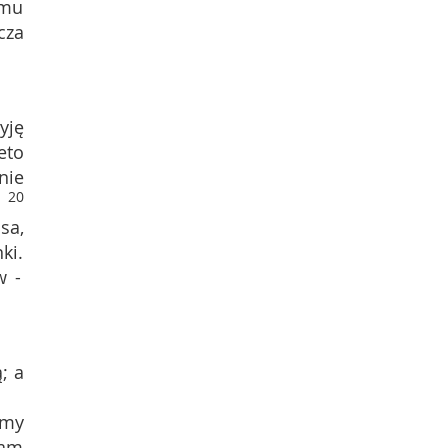
emu
cza
yję
eto
nie
20
sa,
ki.
w -
; a
emy
nam