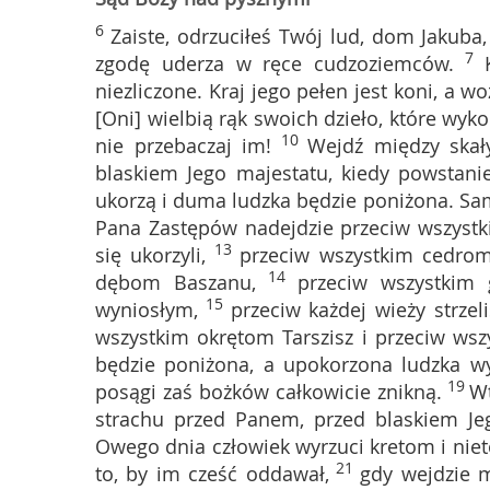
6
Zaiste, odrzuciłeś Twój lud, dom Jakuba,
7
zgodę uderza w ręce cudzoziemców.
niezliczone. Kraj jego pełen jest koni, a w
[Oni] wielbią rąk swoich dzieło, które wyko
10
nie przebaczaj im!
Wejdź między skał
blaskiem Jego majestatu, kiedy powstanie
ukorzą i duma ludzka będzie poniżona. Sa
Pana Zastępów nadejdzie przeciw wszystk
13
się ukorzyli,
przeciw wszystkim cedrom
14
dębom Baszanu,
przeciw wszystkim
15
wyniosłym,
przeciw każdej wieży strze
wszystkim okrętom Tarszisz i przeciw ws
będzie poniżona, a upokorzona ludzka w
19
posągi zaś bożków całkowicie znikną.
Wt
strachu przed Panem, przed blaskiem Jeg
Owego dnia człowiek wyrzuci kretom i niet
21
to, by im cześć oddawał,
gdy wejdzie m