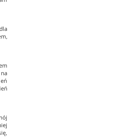
dla
em,
iem
 na
ień
ień
mój
iej
ię,