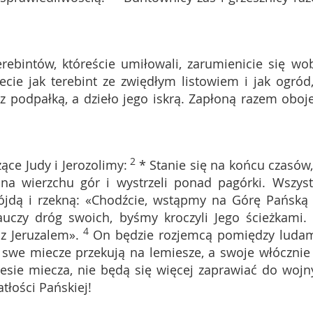
.
ebintów, któreście umiłowali, zarumienicie się wo
ecie jak terebint ze zwiędłym listowiem i jak ogród
rz podpałką, a dzieło jego iskrą. Zapłoną razem oboje
2
ące Judy i Jerozolimy:
* Stanie się na końcu czasów,
na wierzchu gór i wystrzeli ponad pagórki. Wszyst
ójdą i rzekną: «Chodźcie, wstąpmy na Górę Pańską
uczy dróg swoich, byśmy kroczyli Jego ścieżkami.
4
z Jeruzalem».
On będzie rozjemcą pomiędzy ludam
 swe miecze przekują na lemiesze, a swoje włócznie
esie miecza, nie będą się więcej zaprawiać do wojn
łości Pańskiej!