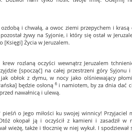
ozdobą i chwałą, a owoc ziemi przepychem i krasą 
o pozostał żywy na Syjonie, i który się ostał w Jeruzal
 [Księgi] Życia w Jeruzalem.
 krew rozlaną oczyści wewnątrz Jeruzalem tchnien
yjdzie [spocząć] na całej przestrzeni góry Syjonu i
 jak obłok z dymu, w nocy jako olśniewający płom
6
ańska] będzie osłoną
i namiotem, by za dnia dać c
przed nawałnicą i ulewą.
pieśń o Jego miłości ku swojej winnicy! Przyjaciel 
Otóż okopał ją i oczyścił z kamieni i zasadził w n
ł wieżę, także i tłocznię w niej wykuł. I spodziewał s