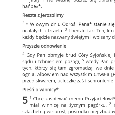
hańbę»*.
Reszta z Jerozolimy
2
* W owym dniu Odrośl Pana* stanie się 
3
ocalałych z Izraela.
I będzie tak: Ten, kt
każdy będzie nazwany świętym i wpisany do
Przyszłe odnowienie
4
Gdy Pan obmyje brud Córy Syjońskiej i
5
sądu i tchnieniem pożogi,
wtedy Pan prz
tych, którzy się tam zgromadzą, we dnie
ognia. Albowiem nad wszystkim Chwała [P
przed skwarem, ucieczkę zaś i schronienie 
Pieśń o winnicy*
5
1
Chcę zaśpiewać memu Przyjacielowi* 
2
miał winnicę na żyznym pagórku.
szlachetną winorośl; pośrodku niej zbudowa