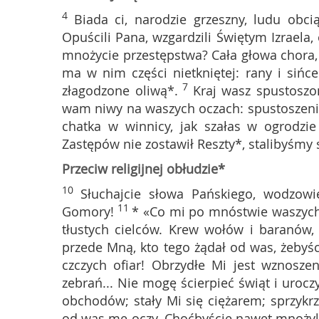
4
Biada ci, narodzie grzeszny, ludu obci
Opuścili Pana, wzgardzili Świętym Izraela, 
mnożycie przestępstwa? Cała głowa chora, 
ma w nim części nietkniętej: rany i sińce
7
złagodzone oliwą*.
Kraj wasz spustoszo
wam niwy na waszych oczach: spustoszeni
chatka w winnicy, jak szałas w ogrodzi
Zastępów nie zostawił Reszty*, stalibyśm
Przeciw religijnej obłudzie*
10
Słuchajcie słowa Pańskiego, wodzow
11
Gomory!
* «Co mi po mnóstwie waszych o
tłustych cielców. Krew wołów i baranów, 
przede Mną, kto tego żądał od was, żebyś
czczych ofiar! Obrzydłe Mi jest wznosze
zebrań... Nie mogę ścierpieć świąt i uroczy
obchodów; stały Mi się ciężarem; sprzykrzy
od was me oczy. Choćbyście nawet mnożyli