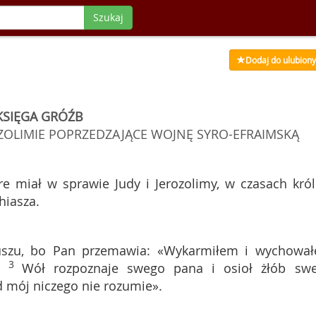
Szukaj
Dodaj do ulubion
KSIĘGA GRÓŹB
OZOLIMIE POPRZEDZAJĄCE WOJNĘ SYRO-EFRAIMSKĄ
re miał w sprawie Judy i Jerozolimy, w czasach kró
hiasza.
w uszu, bo Pan przemawia: «Wykarmiłem i wychowa
3
.
Wół rozpoznaje swego pana i osioł żłób sw
lud mój niczego nie rozumie».