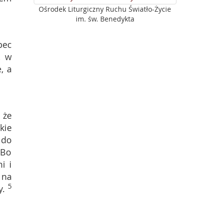
Ośrodek Liturgiczny Ruchu Światło-Życie
im. św. Benedykta
bec
, w
, a
 że
kie
 do
 Bo
i i
 na
5
y.