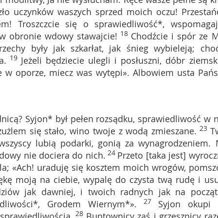
 zło uczynków waszych sprzed moich oczu! Przestań
em! Troszczcie się o sprawiedliwość*, wspomagaj
18
, w obronie wdowy stawajcie!
Chodźcie i spór ze 
echy były jak szkarłat, jak śnieg wybieleją; cho
19
a.
Jeżeli będziecie ulegli i posłuszni, dóbr ziemsk
ecie w oporze, miecz was wytępi». Albowiem usta Pańs
ądnicą? Syjon* był pełen rozsądku, sprawiedliwość w 
23
żużlem się stało, wino twoje z wodą zmieszane.
T
; wszyscy lubią podarki, gonią za wynagrodzeniem. 
24
dowy nie dociera do nich.
Przeto [taka jest] wyrocz
la; «Ach! uraduję się kosztem moich wrogów, pomsz
ękę moją na ciebie, wypalę do czysta twą rudę i us
ziów jak dawniej, i twoich radnych jak na począt
27
dliwości*, Grodem Wiernym*».
Syjon okupi 
28
sprawiedliwością.
Buntownicy zaś i grzesznicy ra