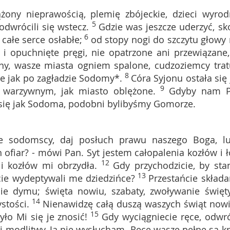
ążony nieprawością, plemię zbójeckie, dzieci wyrod
5
odwrócili się wstecz.
Gdzie was jeszcze uderzyć, sk
6
całe serce osłabłe;
od stopy nogi do szczytu głowy 
 i opuchnięte pręgi, nie opatrzone ani przewiązane,
ny, wasze miasta ogniem spalone, cudzoziemcy trat
8
e jak po zagładzie Sodomy*.
Córa Syjonu ostała się 
9
e warzywnym, jak miasto oblężone.
Gdyby nam 
y się jak Sodoma, podobni bylibyśmy Gomorze.
ie sodomscy, daj posłuch prawu naszego Boga, l
fiar? - mówi Pan. Syt jestem całopalenia kozłów i ł
12
i kozłów mi obrzydła.
Gdy przychodzicie, by sta
13
cie wydeptywali me dziedzińce?
Przestańcie składa
nie dymu; święta nowiu, szabaty, zwoływanie święt
14
stości.
Nienawidzę całą duszą waszych świąt nowi
15
ło Mi się je znosić!
Gdy wyciągniecie ręce, odwr
 modlitwy, Ja nie wysłucham. Ręce wasze pełne są kr