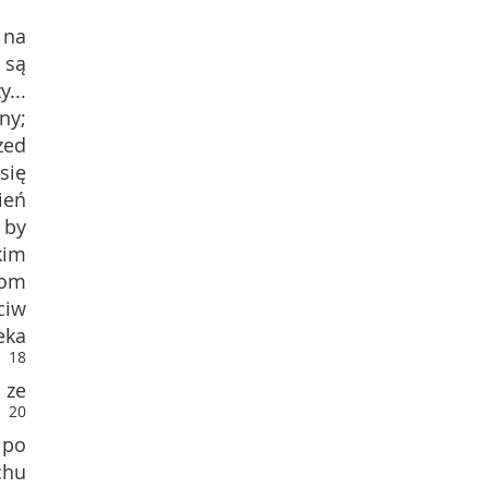
 na
 są
...
ny;
zed
się
ień
 by
kim
kom
ciw
eka
18
,
 ze
20
 po
chu