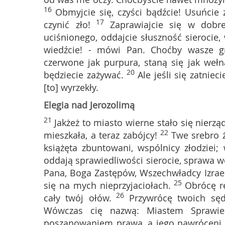
16
Obmyjcie się, czyści bądźcie! Usuńcie
17
czynić zło!
Zaprawiajcie się w dobr
uciśnionego, oddajcie słuszność sierocie
wiedźcie! - mówi Pan. Choćby wasze grz
czerwone jak purpura, staną się jak wełn
20
będziecie zażywać.
Ale jeśli się zatni
[to] wyrzekły.
Elegia nad Jerozolimą
21
Jakżeż to miasto wierne stało się nierz
22
mieszkała, a teraz zabójcy!
Twe srebro 
książęta zbuntowani, wspólnicy złodziei
oddają sprawiedliwości sierocie, sprawa w
Pana, Boga Zastępów, Wszechwładcy Izrae
25
się na mych nieprzyjaciołach.
Obrócę r
26
cały twój ołów.
Przywrócę twoich sęd
Wówczas cię nazwą: Miastem Sprawie
poszanowaniem prawa, a jego nawróceni 