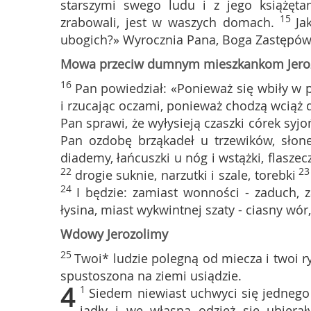
starszymi swego ludu i z jego książęta
15
zrabowali, jest w waszych domach.
Ja
ubogich?» Wyrocznia Pana, Boga Zastępów
Mowa przeciw dumnym mieszkankom Jero
16
Pan powiedział: «Ponieważ się wbiły w 
i rzucając oczami, ponieważ chodzą wciąż 
Pan sprawi, że wyłysieją czaszki córek syjo
Pan ozdobę brząkadeł u trzewików, słonec
diademy, łańcuszki u nóg i wstążki, flaszec
22
2
drogie suknie, narzutki i szale, torebki
24
I będzie: zamiast wonności - zaduch, 
łysina, miast wykwintnej szaty - ciasny wór
Wdowy Jerozolimy
25
Twoi* ludzie polegną od miecza i twoi r
spustoszona na ziemi usiądzie.
4
1
Siedem niewiast uchwyci się jedneg
jadły i we własną odzież się ubiera