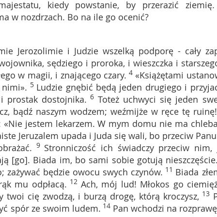
jestatu, kiedy powstanie, by przerazić ziemię.
ma w nozdrzach. Bo na ile go ocenić?
mie Jerozolimie i Judzie wszelką podporę - cały za
wojownika, sędziego i proroka, i wieszczka i starszeg
4
łego w magii, i znającego czary.
«Książętami ustano
5
nimi».
Ludzie gnębić będą jeden drugiego i przyjac
6
i prostak dostojnika.
Toteż uchwyci się jeden sw
cz, bądź naszym wodzem; weźmijże w ręce tę ruinę
: «Nie jestem lekarzem. W mym domu nie ma chleba
iste Jeruzalem upada i Juda się wali, bo przeciw Panu
9
obrażać.
Stronniczość ich świadczy przeciw nim, 
ą [go]. Biada im, bo sami sobie gotują nieszczęście
11
ro; zażywać będzie owocu swych czynów.
Biada złe
12
rąk mu odpłacą.
Ach, mój lud! Młokos go ciemięż
13
twoi cię zwodzą, i burzą drogę, którą kroczysz,
14
czyć spór ze swoim ludem.
Pan wchodzi na rozprawę