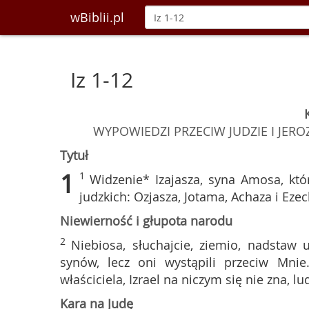
wBiblii.pl
Iz 1-12
WYPOWIEDZI PRZECIW JUDZIE I JER
Tytuł
1
1
Widzenie* Izajasza, syna Amosa, któ
judzkich: Ozjasza, Jotama, Achaza i Ezec
Niewierność i głupota narodu
2
Niebiosa, słuchajcie, ziemio, nadsta
synów, lecz oni wystąpili przeciw Mnie
właściciela, Izrael na niczym się nie zna, 
Kara na Judę