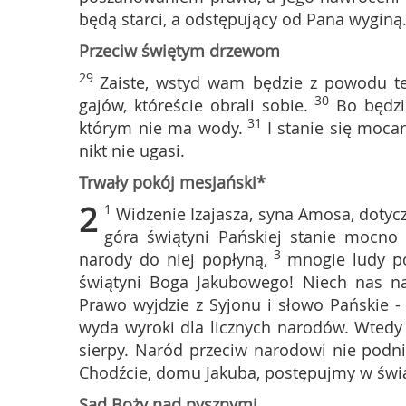
będą starci, a odstępujący od Pana wyginą
Przeciw świętym drzewom
29
Zaiste, wstyd wam będzie z powodu ter
30
gajów, któreście obrali sobie.
Bo będzi
31
którym nie ma wody.
I stanie się moca
nikt nie ugasi.
Trwały pokój mesjański*
2
1
Widzenie Izajasza, syna Amosa, dotycz
góra świątyni Pańskiej stanie mocno 
3
narody do niej popłyną,
mnogie ludy p
świątyni Boga Jakubowego! Niech nas na
Prawo wyjdzie z Syjonu i słowo Pańskie - 
wyda wyroki dla licznych narodów. Wtedy
sierpy. Naród przeciw narodowi nie podni
Chodźcie, domu Jakuba, postępujmy w świat
Sąd Boży nad pysznymi