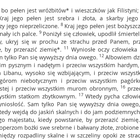
 bo pełen jest wróżbitów* i wieszczków jak Filistyni;
Kraj jego pełen jest srebra i złota, a skarby jego
8
ozy jego nieprzeliczone.
Kraj jego pełen jest bożyszczy
9
nały ich palce.
Poniżył się człowiek, upodlił śmiertel
y, ukryj się w prochu ze strachu przed Panem, pr
11
, by przerazić ziemię*.
Wyniosłe oczy człowieka 
12
m tylko Pan się wywyższy dnia owego.
Albowiem dz
im pysznym i nadętym i przeciw wszystkim hardym,
 Libanu, wysoko się wzbijającym, i przeciw wszyst
 górom niebotycznym i przeciw wszystkim pagór
16
listej i przeciw wszystkim murom obronnym,
prze
17
zystkim statkom zbytkownym.
Wtedy pycha człowi
yniosłość. Sam tylko Pan się wywyższy dnia owego
edy wejdą do jaskiń skalnych i do jam podziemnych
o majestatu, kiedy powstanie, by przerazić ziemię.
operzom bożki swe srebrne i bałwany złote, zrobione
iędzy rozpadliny skalne i w szczeliny opoki ze stra