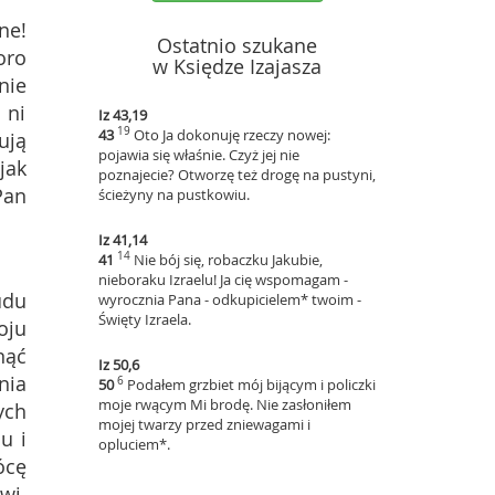
ne!
Ostatnio szukane
oro
w Księdze Izajasza
nie
 ni
Iz 43,19
19
43
Oto Ja dokonuję rzeczy nowej:
ują
pojawia się właśnie. Czyż jej nie
jak
poznajecie? Otworzę też drogę na pustyni,
Pan
ścieżyny na pustkowiu.
Iz 41,14
14
41
Nie bój się, robaczku Jakubie,
nieboraku Izraelu! Ja cię wspomagam -
udu
wyrocznia Pana - odkupicielem* twoim -
Święty Izraela.
oju
nąć
Iz 50,6
nia
6
50
Podałem grzbiet mój bijącym i policzki
moje rwącym Mi brodę. Nie zasłoniłem
ych
mojej twarzy przed zniewagami i
u i
opluciem*.
ócę
wi.