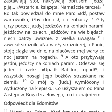
Zastawiają stół, nakrywają obrusem, jedzą,
6
piją... «Wstańcie, książęta! Namaśćcie tarcze!»
Bo tak powiedział do mnie Pan: «Idź, postaw
7
wartownika, iżby doniósł, co zobaczy.
Gdy
ujrzy poczet jazdy, jeźdźców na koniach parami,
jeźdźców na osłach, jeźdźców na wielbłądach,
8
niech patrzy uważnie, z wielką uwagą!»
I
zawołał strażnik: «Na wieży strażniczej, o Panie,
stoję ciągle we dnie, na placówce mej warty co
9
noc jestem na nogach».
A oto przybywają
jezdni, jeźdźcy na koniach parami. Odezwał się
jeden i rzekł: «Upadł Babilon, upadł*, i
wszystkie posągi jego bożków strzaskane na
10
ziemi!»
O mój ty [ludu] wymłócony i
wytłuczony na klepisku! Co usłyszałem od Pana
Zastępów, Boga Izraelowego, to ci oznajmiłem.
Odpowiedź dla Edomitów
11