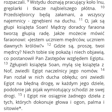
9
rozpaczali.
Wstydu doznają pracujący koło lnu,
10
gręplarki i tkacze najbielszego płótna.
Przedsiębiorcy będą załamani, a wszyscy
11
najemnicy - zgnębieni na duchu.
O, jak są
głupi książęta Soan! Mądrzy doradcy faraona
tworzą głupią radę. Jakże możecie mówić
faraonowi: «Jestem uczniem mędrców, uczniem
12
dawnych królów?»
Gdzie są, proszę, twoi
mędrcy? Niech tobie się pokażą i niech objawią,
co postanowił Pan Zastępów względem Egiptu.
13
Zgłupieli książęta Soan, mylą się książęta z
14
Nof, zwiedli Egipt naczelnicy jego nomów.
Pan rozlał w nich ducha obłędu; oni zwiedli
Egipt na błędną drogę, w każdym jego dziele,
podobnie jak pijak wymiotujący schodzi ze swej
15
drogi.
I Egipt nie osiągnie żadnego dzieła z
tych, których dokonuje głowa i ogon, palma i
sitowie*.