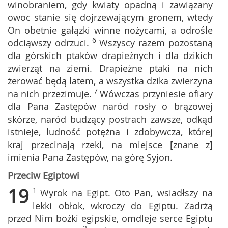
winobraniem, gdy kwiaty opadną i zawiązany
owoc stanie się dojrzewającym gronem, wtedy
On obetnie gałązki winne nożycami, a odrośle
6
odciąwszy odrzuci.
Wszyscy razem pozostaną
dla górskich ptaków drapieżnych i dla dzikich
zwierząt na ziemi. Drapieżne ptaki na nich
żerować będą latem, a wszystka dzika zwierzyna
7
na nich przezimuje.
Wówczas przyniesie ofiary
dla Pana Zastępów naród rosły o brązowej
skórze, naród budzący postrach zawsze, odkąd
istnieje, ludność potężna i zdobywcza, której
kraj przecinają rzeki, na miejsce [znane z]
imienia Pana Zastępów, na górę Syjon.
Przeciw Egiptowi
19
1
Wyrok na Egipt. Oto Pan, wsiadłszy na
lekki obłok, wkroczy do Egiptu. Zadrżą
przed Nim bożki egipskie, omdleje serce Egiptu