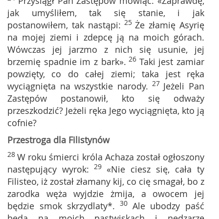
Przysiągł Pan Zastępów mówiąc: «Zaprawdę,
jak umyśliłem, tak się stanie, i jak
25
postanowiłem, tak nastąpi:
Że złamię Asyrię
na mojej ziemi i zdepcę ją na moich górach.
Wówczas jej jarzmo z nich się usunie, jej
26
brzemię spadnie im z bark».
Taki jest zamiar
powzięty, co do całej ziemi; taka jest ręka
27
wyciągnięta na wszystkie narody.
Jeżeli Pan
Zastępów postanowił, kto się odważy
przeszkodzić? Jeżeli ręka Jego wyciągnięta, kto ją
cofnie?
Przestroga dla Filistynów
28
W roku śmierci króla Achaza został ogłoszony
29
następujący wyrok:
«Nie ciesz się, cała ty
Filisteo, iż został złamany kij, co cię smagał, bo z
zarodka węża wyjdzie żmija, a owocem jej
30
będzie smok skrzydlaty*.
Ale ubodzy paść
będą na moich pastwiskach i nędzarze