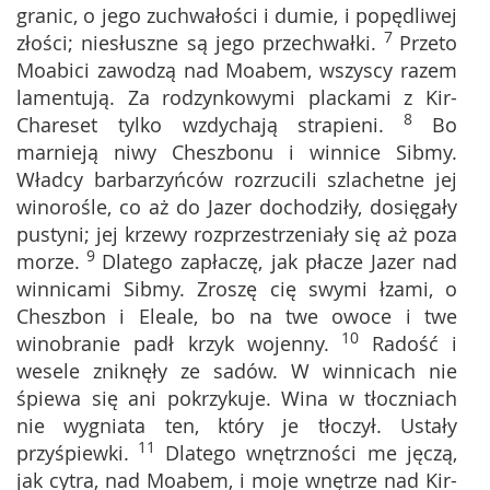
granic, o jego zuchwałości i dumie, i popędliwej
7
złości; niesłuszne są jego przechwałki.
Przeto
Moabici zawodzą nad Moabem, wszyscy razem
lamentują. Za rodzynkowymi plackami z Kir-
8
Chareset tylko wzdychają strapieni.
Bo
marnieją niwy Cheszbonu i winnice Sibmy.
Władcy barbarzyńców rozrzucili szlachetne jej
winorośle, co aż do Jazer dochodziły, dosięgały
pustyni; jej krzewy rozprzestrzeniały się aż poza
9
morze.
Dlatego zapłaczę, jak płacze Jazer nad
winnicami Sibmy. Zroszę cię swymi łzami, o
Cheszbon i Eleale, bo na twe owoce i twe
10
winobranie padł krzyk wojenny.
Radość i
wesele zniknęły ze sadów. W winnicach nie
śpiewa się ani pokrzykuje. Wina w tłoczniach
nie wygniata ten, który je tłoczył. Ustały
11
przyśpiewki.
Dlatego wnętrzności me jęczą,
jak cytra, nad Moabem, i moje wnętrze nad Kir-