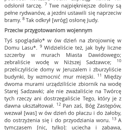
7
odsłonił tarczę.
Twe najpiękniejsze doliny są
pełne rydwanów, a jezdni ustawili się naprzeciw
8
bramy.
Tak odkrył [wróg] osłonę Judy.
Przeciw przygotowaniom wojennym
Tyś spoglądało* w ów dzień na zbrojownię w
9
Domu Lasu*.
Widzieliście też, jak były liczne
szczerby w murach Miasta Dawidowego;
10
zebraliście wodę w Niższej Sadzawce;
przeliczyliście domy w Jeruzalem i zburzyliście
11
budynki, by wzmocnić mur miejski.
Między
dwoma murami urządziliście zbiornik na wodę
Starej Sadzawki; ale nie zważaliście na Twórcę
tych rzeczy ani dostrzegaliście Tego, który je z
12
dawna ukształtował.
Pan zaś, Bóg Zastępów,
wezwał [was] w ów dzień do płaczu i do żałoby,
13
do ostrzyżenia się i do przyodziania woru.
A
tymczasem [nic, tylko]: uciecha i zabawa,