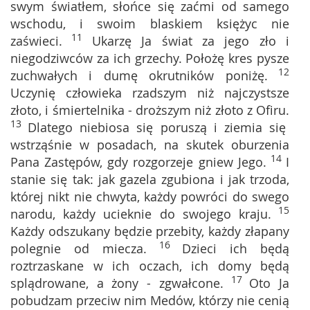
swym światłem, słońce się zaćmi od samego
wschodu, i swoim blaskiem księżyc nie
11
zaświeci.
Ukarzę Ja świat za jego zło i
niegodziwców za ich grzechy. Położę kres pysze
12
zuchwałych i dumę okrutników poniżę.
Uczynię człowieka rzadszym niż najczystsze
złoto, i śmiertelnika - droższym niż złoto z Ofiru.
13
Dlatego niebiosa się poruszą i ziemia się
wstrząśnie w posadach, na skutek oburzenia
14
Pana Zastępów, gdy rozgorzeje gniew Jego.
I
stanie się tak: jak gazela zgubiona i jak trzoda,
której nikt nie chwyta, każdy powróci do swego
15
narodu, każdy ucieknie do swojego kraju.
Każdy odszukany będzie przebity, każdy złapany
16
polegnie od miecza.
Dzieci ich będą
roztrzaskane w ich oczach, ich domy będą
17
splądrowane, a żony - zgwałcone.
Oto Ja
pobudzam przeciw nim Medów, którzy nie cenią