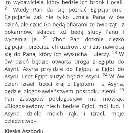
im wybawiciela, który będzie ich bronił i ocali.
21
Wtedy Pan da się poznać Egipcjanom;
Egipcjanie zaś nie tylko uznają Pana w ów
dzień, ale czcić Go będą ofiarami ze zwierząt i z
pokarmów, składać też będą śluby Panu i
22
wypełnią je.
Choć Pan dotknie ciężko
Egipcjan, przecież ich uzdrowi; oni zaś nawrócą
23
się do Pana, który ich wysłucha i uleczy.
W
ów dzień będzie otwarta droga z Egiptu do
Asyrii. Asyria przyjdzie do Egiptu, a Egipt do
24
Asyrii. Lecz Egipt służyć będzie Asyrii.
W ów
dzień Izrael, trzeci kraj z Egiptem i z Asyrią,
25
będzie błogosławieństwem pośrodku ziemi.
Pan Zastępów pobłogosławi mu, mówiąc:
«Błogosławiony niech będzie Egipt, mój lud, i
Asyria, dzieło moich rąk, i Izrael, moje
dziedzictwo».
Klęska Aszdodu