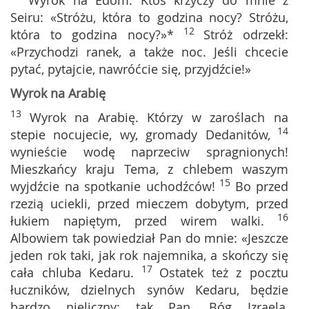
Wyrok na Edom. Ktoś krzyczy do mnie z
Seiru: «Stróżu, która to godzina nocy? Stróżu,
12
która to godzina nocy?»*
Stróż odrzekł:
«Przychodzi ranek, a także noc. Jeśli chcecie
pytać, pytajcie, nawróćcie się, przyjdźcie!»
Wyrok na Arabię
13
Wyrok na Arabię. Którzy w zaroślach na
14
stepie nocujecie, wy, gromady Dedanitów,
wynieście wodę naprzeciw spragnionych!
Mieszkańcy kraju Tema, z chlebem waszym
15
wyjdźcie na spotkanie uchodźców!
Bo przed
rzezią uciekli, przed mieczem dobytym, przed
16
łukiem napiętym, przed wirem walki.
Albowiem tak powiedział Pan do mnie: «Jeszcze
jeden rok taki, jak rok najemnika, a skończy się
17
cała chluba Kedaru.
Ostatek też z pocztu
łuczników, dzielnych synów Kedaru, będzie
bardzo nieliczny; tak Pan, Bóg Izraela,