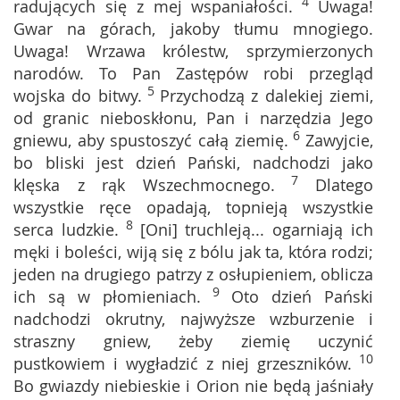
4
radujących się z mej wspaniałości.
Uwaga!
Gwar na górach, jakoby tłumu mnogiego.
Uwaga! Wrzawa królestw, sprzymierzonych
narodów. To Pan Zastępów robi przegląd
5
wojska do bitwy.
Przychodzą z dalekiej ziemi,
od granic nieboskłonu, Pan i narzędzia Jego
6
gniewu, aby spustoszyć całą ziemię.
Zawyjcie,
bo bliski jest dzień Pański, nadchodzi jako
7
klęska z rąk Wszechmocnego.
Dlatego
wszystkie ręce opadają, topnieją wszystkie
8
serca ludzkie.
[Oni] truchleją... ogarniają ich
męki i boleści, wiją się z bólu jak ta, która rodzi;
jeden na drugiego patrzy z osłupieniem, oblicza
9
ich są w płomieniach.
Oto dzień Pański
nadchodzi okrutny, najwyższe wzburzenie i
straszny gniew, żeby ziemię uczynić
10
pustkowiem i wygładzić z niej grzeszników.
Bo gwiazdy niebieskie i Orion nie będą jaśniały