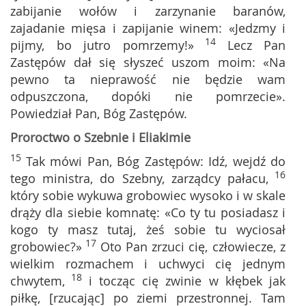
zabijanie wołów i zarzynanie baranów,
zajadanie mięsa i zapijanie winem: «Jedzmy i
14
pijmy, bo jutro pomrzemy!»
Lecz Pan
Zastępów dał się słyszeć uszom moim: «Na
pewno ta nieprawość nie będzie wam
odpuszczona, dopóki nie pomrzecie».
Powiedział Pan, Bóg Zastępów.
Proroctwo o Szebnie i Eliakimie
15
Tak mówi Pan, Bóg Zastępów: Idź, wejdź do
16
tego ministra, do Szebny, zarządcy pałacu,
który sobie wykuwa grobowiec wysoko i w skale
drąży dla siebie komnatę: «Co ty tu posiadasz i
kogo ty masz tutaj, żeś sobie tu wyciosał
17
grobowiec?»
Oto Pan zrzuci cię, człowiecze, z
wielkim rozmachem i uchwyci cię jednym
18
chwytem,
i tocząc cię zwinie w kłębek jak
piłkę, [rzucając] po ziemi przestronnej. Tam