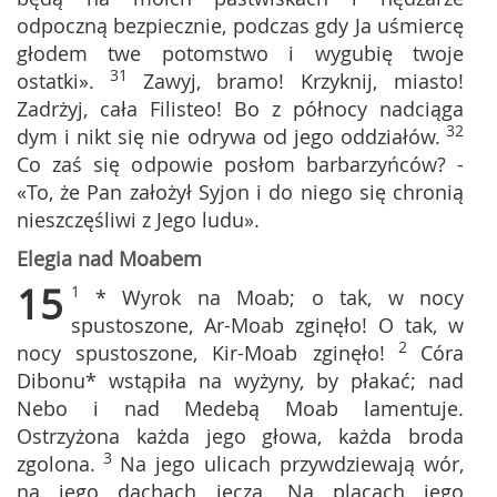
odpoczną bezpiecznie, podczas gdy Ja uśmiercę
głodem twe potomstwo i wygubię twoje
31
ostatki».
Zawyj, bramo! Krzyknij, miasto!
Zadrżyj, cała Filisteo! Bo z północy nadciąga
32
dym i nikt się nie odrywa od jego oddziałów.
Co zaś się odpowie posłom barbarzyńców? -
«To, że Pan założył Syjon i do niego się chronią
nieszczęśliwi z Jego ludu».
Elegia nad Moabem
15
1
* Wyrok na Moab; o tak, w nocy
spustoszone, Ar-Moab zginęło! O tak, w
2
nocy spustoszone, Kir-Moab zginęło!
Córa
Dibonu* wstąpiła na wyżyny, by płakać; nad
Nebo i nad Medebą Moab lamentuje.
Ostrzyżona każda jego głowa, każda broda
3
zgolona.
Na jego ulicach przywdziewają wór,
na jego dachach jęczą. Na placach jego