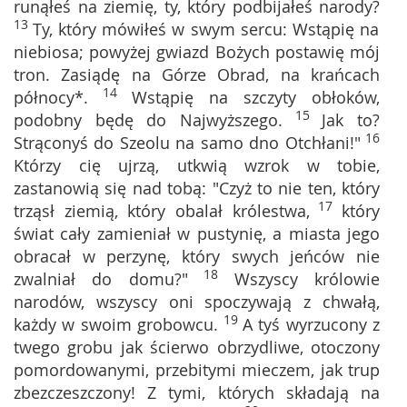
runąłeś na ziemię, ty, który podbijałeś narody?
13
Ty, który mówiłeś w swym sercu: Wstąpię na
niebiosa; powyżej gwiazd Bożych postawię mój
tron. Zasiądę na Górze Obrad, na krańcach
14
północy*.
Wstąpię na szczyty obłoków,
15
podobny będę do Najwyższego.
Jak to?
16
Strąconyś do Szeolu na samo dno Otchłani!"
Którzy cię ujrzą, utkwią wzrok w tobie,
zastanowią się nad tobą: "Czyż to nie ten, który
17
trząsł ziemią, który obalał królestwa,
który
świat cały zamieniał w pustynię, a miasta jego
obracał w perzynę, który swych jeńców nie
18
zwalniał do domu?"
Wszyscy królowie
narodów, wszyscy oni spoczywają z chwałą,
19
każdy w swoim grobowcu.
A tyś wyrzucony z
twego grobu jak ścierwo obrzydliwe, otoczony
pomordowanymi, przebitymi mieczem, jak trup
zbezczeszczony! Z tymi, których składają na