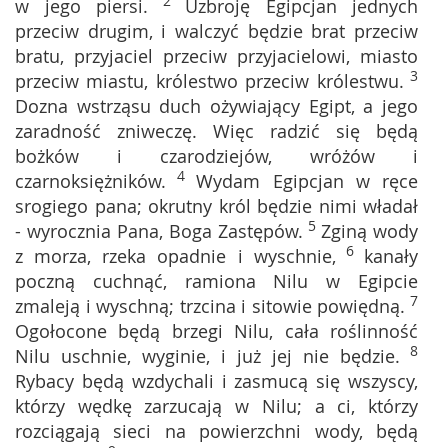
2
w jego piersi.
Uzbroję Egipcjan jednych
przeciw drugim, i walczyć będzie brat przeciw
bratu, przyjaciel przeciw przyjacielowi, miasto
3
przeciw miastu, królestwo przeciw królestwu.
Dozna wstrząsu duch ożywiający Egipt, a jego
zaradność zniweczę. Więc radzić się będą
bożków i czarodziejów, wróżów i
4
czarnoksiężników.
Wydam Egipcjan w ręce
srogiego pana; okrutny król będzie nimi władał
5
- wyrocznia Pana, Boga Zastępów.
Zginą wody
6
z morza, rzeka opadnie i wyschnie,
kanały
poczną cuchnąć, ramiona Nilu w Egipcie
7
zmaleją i wyschną; trzcina i sitowie powiędną.
Ogołocone będą brzegi Nilu, cała roślinność
8
Nilu uschnie, wyginie, i już jej nie będzie.
Rybacy będą wzdychali i zasmucą się wszyscy,
którzy wędkę zarzucają w Nilu; a ci, którzy
rozciągają sieci na powierzchni wody, będą