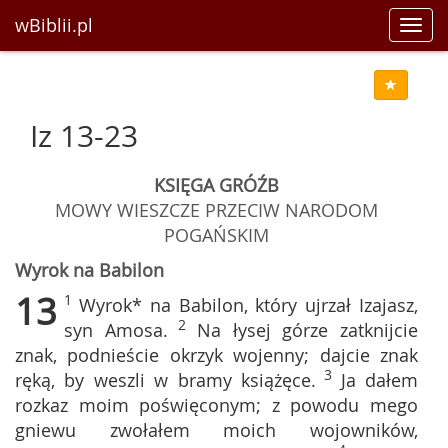
wBiblii.pl
Toggl
navig
Iz 13-23
KSIĘGA GRÓŹB
MOWY WIESZCZE PRZECIW NARODOM
POGAŃSKIM
Wyrok na Babilon
13
1
Wyrok* na Babilon, który ujrzał Izajasz,
2
syn Amosa.
Na łysej górze zatknijcie
znak, podnieście okrzyk wojenny; dajcie znak
3
ręką, by weszli w bramy książęce.
Ja dałem
rozkaz moim poświęconym; z powodu mego
gniewu zwołałem moich wojowników,