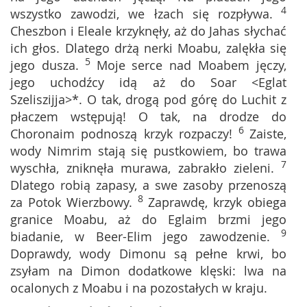
4
wszystko zawodzi, we łzach się rozpływa.
Cheszbon i Eleale krzyknęły, aż do Jahas słychać
ich głos. Dlatego drżą nerki Moabu, zalękła się
5
jego dusza.
Moje serce nad Moabem jęczy,
jego uchodźcy idą aż do Soar <Eglat
Szeliszijja>*. O tak, drogą pod górę do Luchit z
płaczem wstępują! O tak, na drodze do
6
Choronaim podnoszą krzyk rozpaczy!
Zaiste,
wody Nimrim stają się pustkowiem, bo trawa
7
wyschła, zniknęła murawa, zabrakło zieleni.
Dlatego robią zapasy, a swe zasoby przenoszą
8
za Potok Wierzbowy.
Zaprawdę, krzyk obiega
granice Moabu, aż do Eglaim brzmi jego
9
biadanie, w Beer-Elim jego zawodzenie.
Doprawdy, wody Dimonu są pełne krwi, bo
zsyłam na Dimon dodatkowe klęski: lwa na
ocalonych z Moabu i na pozostałych w kraju.