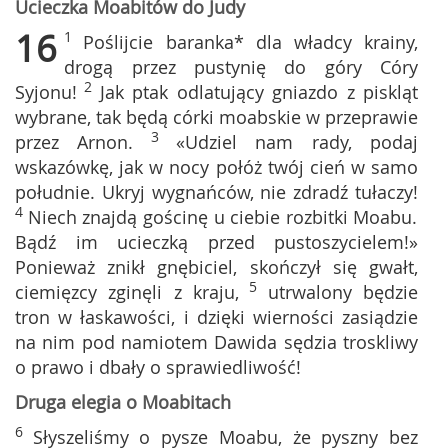
Ucieczka Moabitów do Judy
16
1
Poślijcie baranka* dla władcy krainy,
drogą przez pustynię do góry Córy
2
Syjonu!
Jak ptak odlatujący gniazdo z piskląt
wybrane, tak będą córki moabskie w przeprawie
3
przez Arnon.
«Udziel nam rady, podaj
wskazówkę, jak w nocy połóż twój cień w samo
południe. Ukryj wygnańców, nie zdradź tułaczy!
4
Niech znajdą gościnę u ciebie rozbitki Moabu.
Bądź im ucieczką przed pustoszycielem!»
Ponieważ znikł gnębiciel, skończył się gwałt,
5
ciemięzcy zginęli z kraju,
utrwalony będzie
tron w łaskawości, i dzięki wierności zasiądzie
na nim pod namiotem Dawida sędzia troskliwy
o prawo i dbały o sprawiedliwość!
Druga elegia o Moabitach
6
Słyszeliśmy o pysze Moabu, że pyszny bez