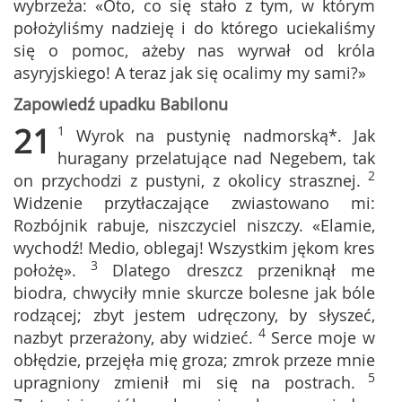
wybrzeża: «Oto, co się stało z tym, w którym
położyliśmy nadzieję i do którego uciekaliśmy
się o pomoc, ażeby nas wyrwał od króla
asyryjskiego! A teraz jak się ocalimy my sami?»
Zapowiedź upadku Babilonu
21
1
Wyrok na pustynię nadmorską*. Jak
huragany przelatujące nad Negebem, tak
2
on przychodzi z pustyni, z okolicy strasznej.
Widzenie przytłaczające zwiastowano mi:
Rozbójnik rabuje, niszczyciel niszczy. «Elamie,
wychodź! Medio, oblegaj! Wszystkim jękom kres
3
położę».
Dlatego dreszcz przeniknął me
biodra, chwyciły mnie skurcze bolesne jak bóle
rodzącej; zbyt jestem udręczony, by słyszeć,
4
nazbyt przerażony, aby widzieć.
Serce moje w
obłędzie, przejęła mię groza; zmrok przeze mnie
5
upragniony zmienił mi się na postrach.