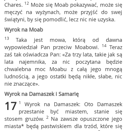
12
Chares.
Może się Moab pokazywać, może się
męczyć na wyżynach, może przyjść do swej
świątyni, by się pomodlić, lecz nic nie uzyska.
Wyrok na Moab
13
Taka jest mowa, którą od dawna
14
wypowiedział Pan przeciw Moabowi.
Teraz
zaś tak oświadcza Pan: «Za trzy lata, takie jak są
lata najemnika, za nic poczytana będzie
chwalebna moc Moabu z całą jego mnogą
ludnością, a jego ostatki będą nikłe, słabe, nic
nie znaczące».
Wyrok na Damaszek i Samarię
17
1
Wyrok na Damaszek: Oto Damaszek
przestanie być miastem, stanie się
2
stosem gruzów.
Na zawsze opuszczone jego
miasta* będą pastwiskiem dla trzód, które się