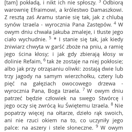
3
[tam] pokładą, i nikt ich nie spłoszy.
Odbiorą
warownię Efraimowi, a królestwo Damaszkowi.
Z resztą zaś Aramu stanie się tak, jak z chlubą
4
synów Izraela - wyrocznia Pana Zastępów.
W
owym dniu chwała Jakuba zmaleje, i tłuste jego
5
ciało wychudnie.
* I stanie się tak, jak kiedy
żniwiarz chwyta w garść zboże na pniu, a ramię
jego ścina kłosy; i jak gdy zbierają kłosy w
6
dolinie Refaim,
tak że zostaje na niej pokłosie;
albo jak przy otrząsaniu oliwki: zostają dwie lub
trzy jagody na samym wierzchołku, cztery lub
pięć na gałęziach owocowego drzewa -
7
wyrocznia Pana, Boga Izraela.
W owym dniu
patrzeć będzie człowiek na swego Stwórcę i
8
jego oczy się zwrócą ku Świętemu Izraela.
Nie
popatrzy więcej na ołtarze, dzieło rąk swoich,
ani nie rzuci okiem na to, co uczyniły jego
9
palce: na aszery i stele słoneczne.
W owym