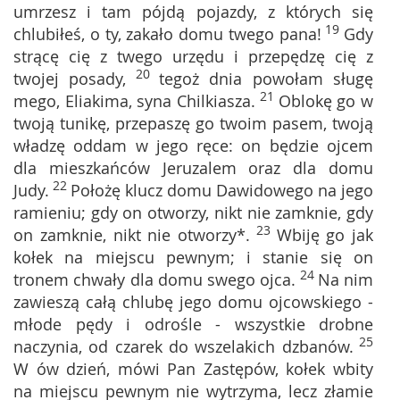
umrzesz i tam pójdą pojazdy, z których się
19
chlubiłeś, o ty, zakało domu twego pana!
Gdy
strącę cię z twego urzędu i przepędzę cię z
20
twojej posady,
tegoż dnia powołam sługę
21
mego, Eliakima, syna Chilkiasza.
Oblokę go w
twoją tunikę, przepaszę go twoim pasem, twoją
władzę oddam w jego ręce: on będzie ojcem
dla mieszkańców Jeruzalem oraz dla domu
22
Judy.
Położę klucz domu Dawidowego na jego
ramieniu; gdy on otworzy, nikt nie zamknie, gdy
23
on zamknie, nikt nie otworzy*.
Wbiję go jak
kołek na miejscu pewnym; i stanie się on
24
tronem chwały dla domu swego ojca.
Na nim
zawieszą całą chlubę jego domu ojcowskiego -
młode pędy i odrośle - wszystkie drobne
25
naczynia, od czarek do wszelakich dzbanów.
W ów dzień, mówi Pan Zastępów, kołek wbity
na miejscu pewnym nie wytrzyma, lecz złamie