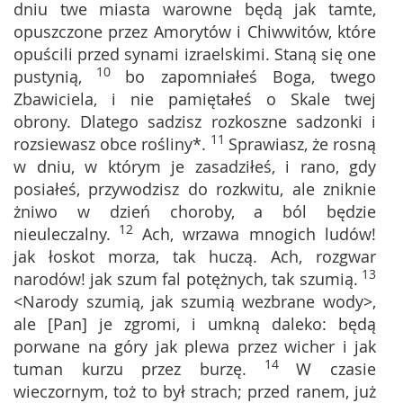
dniu twe miasta warowne będą jak tamte,
opuszczone przez Amorytów i Chiwwitów, które
opuścili przed synami izraelskimi. Staną się one
10
pustynią,
bo zapomniałeś Boga, twego
Zbawiciela, i nie pamiętałeś o Skale twej
obrony. Dlatego sadzisz rozkoszne sadzonki i
11
rozsiewasz obce rośliny*.
Sprawiasz, że rosną
w dniu, w którym je zasadziłeś, i rano, gdy
posiałeś, przywodzisz do rozkwitu, ale zniknie
żniwo w dzień choroby, a ból będzie
12
nieuleczalny.
Ach, wrzawa mnogich ludów!
jak łoskot morza, tak huczą. Ach, rozgwar
13
narodów! jak szum fal potężnych, tak szumią.
<Narody szumią, jak szumią wezbrane wody>,
ale [Pan] je zgromi, i umkną daleko: będą
porwane na góry jak plewa przez wicher i jak
14
tuman kurzu przez burzę.
W czasie
wieczornym, toż to był strach; przed ranem, już