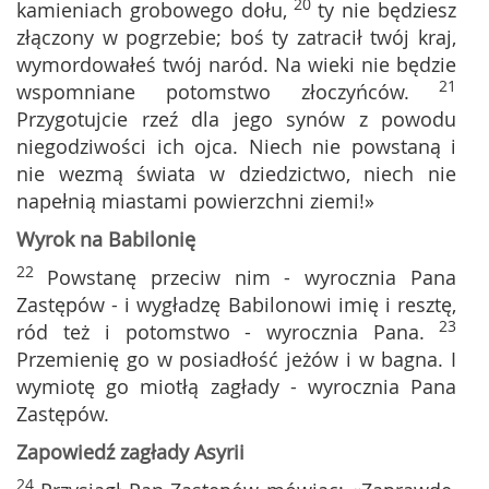
20
kamieniach grobowego dołu,
ty nie będziesz
złączony w pogrzebie; boś ty zatracił twój kraj,
wymordowałeś twój naród. Na wieki nie będzie
21
wspomniane potomstwo złoczyńców.
Przygotujcie rzeź dla jego synów z powodu
niegodziwości ich ojca. Niech nie powstaną i
nie wezmą świata w dziedzictwo, niech nie
napełnią miastami powierzchni ziemi!»
Wyrok na Babilonię
22
Powstanę przeciw nim - wyrocznia Pana
Zastępów - i wygładzę Babilonowi imię i resztę,
23
ród też i potomstwo - wyrocznia Pana.
Przemienię go w posiadłość jeżów i w bagna. I
wymiotę go miotłą zagłady - wyrocznia Pana
Zastępów.
Zapowiedź zagłady Asyrii
24