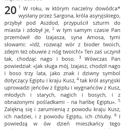
20
1
W roku, w którym naczelny dowódca*
wysłany przez Sargona, króla asyryjskiego,
przybył pod Aszdod, przypuścił szturm do
2
miasta i zdobył je,
w tym samym czasie Pan
przemówił do Izajasza, syna Amosa, tymi
słowami: «Idź, rozwiąż wór z bioder twoich,
zdejm też obuwie z nóg twoich!» Ten zaś uczynił
3
tak, chodząc nago i boso.
Wówczas Pan
powiedział: «Jak sługa mój, Izajasz, chodził nago
i boso trzy lata, jako znak i dziwny symbol
4
dotyczący Egiptu i kraju Kusz,
tak król asyryjski
uprowadzi jeńców z Egiptu i wygnańców z Kusz,
młodych i starych, nagich i bosych, i z
5
obnażonymi pośladkami - na hańbę Egiptu».
Zalękną się i zarumienią z powodu kraju Kusz,
6
ich nadziei, i z powodu Egiptu, ich chluby.
I
powiedzą w ów dzień mieszkańcy tego