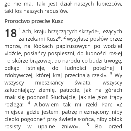
go nie ma. Taki jest dział naszych łupieżców,
taki los naszych rabusiów.
Proroctwo przeciw Kusz
18
1
Ach, kraju brzęczących skrzydeł, leżących
2
za rzekami Kusz*,
wysyłasz posłów przez
morze, na łódkach papirusowych po wodzie!
«Idźcie, posłańcy pospieszni, do ludności rosłej
i o skórze brązowej, do narodu co budzi trwogę,
odkąd istnieje, do ludności potężnej i
3
zdobywczej, której kraj przecinają rzeki».
Wy
wszyscy mieszkańcy świata, wszyscy
zaludniający ziemię, patrzcie, jak na górach
znak się podnosi! Słuchajcie, jak się głos trąby
4
rozlega!
Albowiem tak mi rzekł Pan: «Z
miejsca, gdzie jestem, patrzę niezmącony, niby
ciepło pogodne* przy świetle słońca, niby obłok
5
rosisty w upalne żniwo».
Bo przed