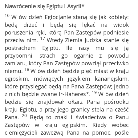
Nawrócenie się Egiptu i Asyrii*
16
W ów dzień Egipcjanie staną się jak kobiety:
będą drżeć i będą się lękać na widok
poruszenia ręki, którą Pan Zastępów podniesie
17
przeciw nim.
Wtedy Ziemia Judzka stanie się
postrachem Egiptu. Ile razy mu się ją
przypomni, strach go ogarnie z powodu
zamiaru, który Pan Zastępów powziął przeciwko
18
niemu.
W ów dzień będzie pięć miast w kraju
egipskim, mówiących językiem kananejskim,
które przysięgać będą na Pana Zastępów; jedno
19
z nich będzie zwane Ir-Haheres*.
W ów dzień
będzie się znajdował ołtarz Pana pośrodku
kraju Egiptu, a przy jego granicy stela na cześć
20
Pana.
Będą to znaki i świadectwa o Panu
Zastępów w kraju egipskim. Kiedy wobec
ciemiężycieli zawezwą Pana na pomoc, pośle