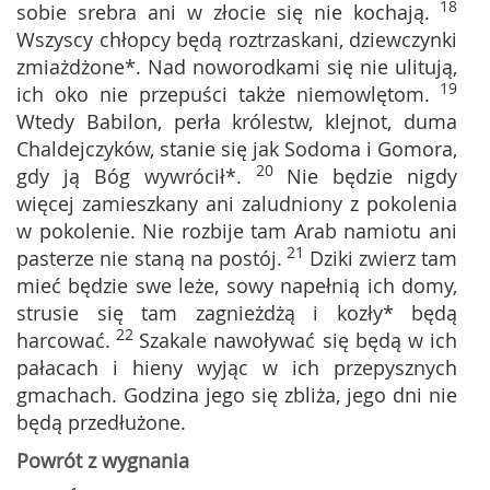
18
sobie srebra ani w złocie się nie kochają.
Wszyscy chłopcy będą roztrzaskani, dziewczynki
zmiażdżone*. Nad noworodkami się nie ulitują,
19
ich oko nie przepuści także niemowlętom.
Wtedy Babilon, perła królestw, klejnot, duma
Chaldejczyków, stanie się jak Sodoma i Gomora,
20
gdy ją Bóg wywrócił*.
Nie będzie nigdy
więcej zamieszkany ani zaludniony z pokolenia
w pokolenie. Nie rozbije tam Arab namiotu ani
21
pasterze nie staną na postój.
Dziki zwierz tam
mieć będzie swe leże, sowy napełnią ich domy,
strusie się tam zagnieżdżą i kozły* będą
22
harcować.
Szakale nawoływać się będą w ich
pałacach i hieny wyjąc w ich przepysznych
gmachach. Godzina jego się zbliża, jego dni nie
będą przedłużone.
Powrót z wygnania