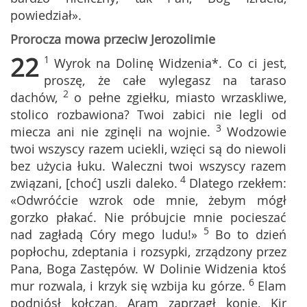
powiedział».
Prorocza mowa przeciw Jerozolimie
22
1
Wyrok na Dolinę Widzenia*. Co ci jest,
proszę, że całe wylegasz na taraso
2
dachów,
o pełne zgiełku, miasto wrzaskliwe,
stolico rozbawiona? Twoi zabici nie legli od
3
miecza ani nie zginęli na wojnie.
Wodzowie
twoi wszyscy razem uciekli, wzięci są do niewoli
bez użycia łuku. Waleczni twoi wszyscy razem
4
związani, [choć] uszli daleko.
Dlatego rzekłem:
«Odwróćcie wzrok ode mnie, żebym mógł
gorzko płakać. Nie próbujcie mnie pocieszać
5
nad zagładą Córy mego ludu!»
Bo to dzień
popłochu, zdeptania i rozsypki, zrządzony przez
Pana, Boga Zastępów. W Dolinie Widzenia ktoś
6
mur rozwala, i krzyk się wzbija ku górze.
Elam
podniósł kołczan, Aram zaprzągł konie, Kir