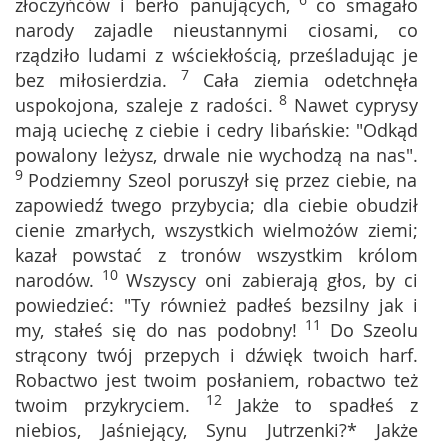
6
złoczyńców i berło panujących,
co smagało
narody zajadle nieustannymi ciosami, co
rządziło ludami z wściekłością, prześladując je
7
bez miłosierdzia.
Cała ziemia odetchnęła
8
uspokojona, szaleje z radości.
Nawet cyprysy
mają uciechę z ciebie i cedry libańskie: "Odkąd
powalony leżysz, drwale nie wychodzą na nas".
9
Podziemny Szeol poruszył się przez ciebie, na
zapowiedź twego przybycia; dla ciebie obudził
cienie zmarłych, wszystkich wielmożów ziemi;
kazał powstać z tronów wszystkim królom
10
narodów.
Wszyscy oni zabierają głos, by ci
powiedzieć: "Ty również padłeś bezsilny jak i
11
my, stałeś się do nas podobny!
Do Szeolu
strącony twój przepych i dźwięk twoich harf.
Robactwo jest twoim posłaniem, robactwo też
12
twoim przykryciem.
Jakże to spadłeś z
niebios, Jaśniejący, Synu Jutrzenki?* Jakże