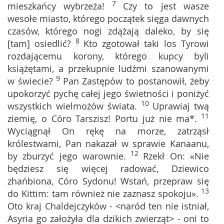
7
mieszkańcy wybrzeża!
Czy to jest wasze
wesołe miasto, którego początek sięga dawnych
czasów, którego nogi zdążają daleko, by się
8
[tam] osiedlić?
Kto zgotował taki los Tyrowi
rozdającemu korony, którego kupcy byli
książętami, a przekupnie ludźmi szanowanymi
9
w świecie?
Pan Zastępów to postanowił, żeby
upokorzyć pychę całej jego świetności i poniżyć
10
wszystkich wielmożów świata.
Uprawiaj twą
11
ziemię, o Córo Tarszisz! Portu już nie ma*.
Wyciągnął On rękę na morze, zatrząsł
królestwami, Pan nakazał w sprawie Kanaanu,
12
by zburzyć jego warownie.
Rzekł On: «Nie
będziesz się więcej radować, Dziewico
zhańbiona, Córo Sydonu! Wstań, przepraw się
13
do Kittim: tam również nie zaznasz spokoju».
Oto kraj Chaldejczyków - <naród ten nie istniał,
Asyria go założyła dla dzikich zwierząt> - oni to