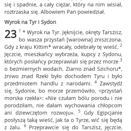
się i spadnie, a cały ciężar, który na nim wisiał,
roztrzaska się. Albowiem Pan powiedział.
Wyrok na Tyr i Sydon
23
1
* Wyrok na Tyr. Jęknijcie, okręty Tarszisz,
bo wasza przystań [warowna] zniszczona.
2
Gdy z kraju Kittim* wracały, odebrały tę wieść.
Jęczcie, mieszkańcy wybrzeża, kupcy z Sydonu,
3
których posłańcy przeprawiali się przez morze
o bezmiernych wodach. Ziarno znad Szichoru*,
żniwo znad Rzeki było dochodem Tyru i było
4
przedmiotem handlu z narodami.
Zawstydź
się, Sydonie, bo morze przemówiło, <przystań
morska rzekła>: «Nie czułam bólu porodu i nie
porodziłam, nie dałam wychowania chłopcom
5
ani dziewczętom rozwoju».
Gdy Egipcjanie
posłyszą taką wieść, jak ta o Tyrze, wić się będą
6
z żalu.
Przeprawcie się do Tarszisz, jęczcie,