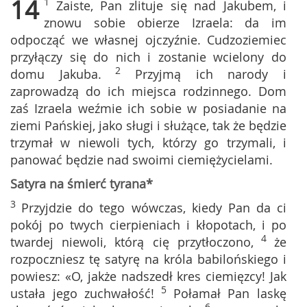
14
1
Zaiste, Pan zlituje się nad Jakubem, i
znowu sobie obierze Izraela: da im
odpocząć we własnej ojczyźnie. Cudzoziemiec
przyłączy się do nich i zostanie wcielony do
2
domu Jakuba.
Przyjmą ich narody i
zaprowadzą do ich miejsca rodzinnego. Dom
zaś Izraela weźmie ich sobie w posiadanie na
ziemi Pańskiej, jako sługi i służące, tak że będzie
trzymał w niewoli tych, którzy go trzymali, i
panować będzie nad swoimi ciemiężycielami.
Satyra na śmierć tyrana*
3
Przyjdzie do tego wówczas, kiedy Pan da ci
pokój po twych cierpieniach i kłopotach, i po
4
twardej niewoli, którą cię przytłoczono,
że
rozpoczniesz tę satyrę na króla babilońskiego i
powiesz: «O, jakże nadszedł kres ciemięzcy! Jak
5
ustała jego zuchwałość!
Połamał Pan laskę