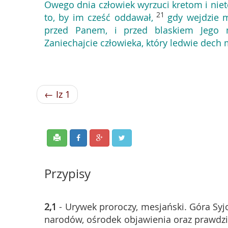
Owego dnia człowiek wyrzuci kretom i niet
21
to, by im cześć oddawał,
gdy wejdzie m
przed Panem, i przed blaskiem Jego ma
Zaniechajcie człowieka, który ledwie dech 
← Iz 1
Przypisy
2,1
- Urywek proroczy, mesjański. Góra Syjo
narodów, ośrodek objawienia oraz prawdzi