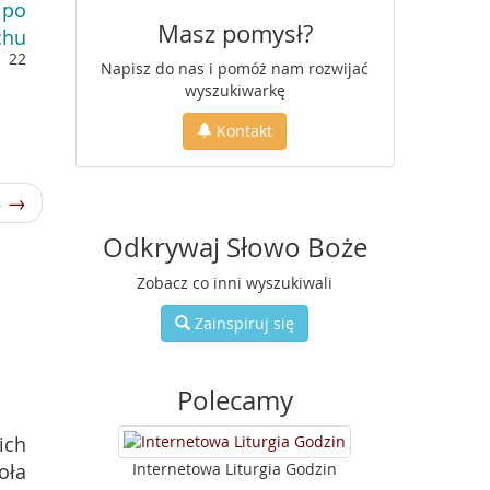
 po
Masz pomysł?
chu
22
Napisz do nas i pomóż nam rozwijać
wyszukiwarkę
Kontakt
3 →
Odkrywaj Słowo Boże
Zobacz co inni wyszukiwali
Zainspiruj się
Polecamy
ich
oła
Internetowa Liturgia Godzin