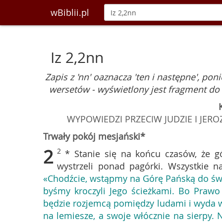
wBiblii.pl
Iz 2,2nn
Zapis z 'nn' oaznacza 'ten i następne', po
wersetów - wyświetlony jest fragment do
WYPOWIEDZI PRZECIW JUDZIE I JER
Trwały pokój mesjański*
2
2
* Stanie się na końcu czasów, że g
wystrzeli ponad pagórki. Wszystkie n
«Chodźcie, wstąpmy na Górę Pańską do św
byśmy kroczyli Jego ścieżkami. Bo Prawo 
będzie rozjemcą pomiędzy ludami i wyda w
na lemiesze, a swoje włócznie na sierpy.