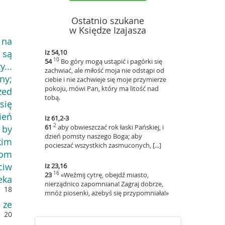
Ostatnio szukane
w Księdze Izajasza
 na
 są
Iz 54,10
10
54
Bo góry mogą ustąpić i pagórki się
...
zachwiać, ale miłość moja nie odstąpi od
ny;
ciebie i nie zachwieje się moje przymierze
pokoju, mówi Pan, który ma litość nad
zed
tobą.
się
ień
Iz 61,2-3
2
61
aby obwieszczać rok łaski Pańskiej, i
 by
dzień pomsty naszego Boga; aby
kim
pocieszać wszystkich zasmuconych, [...]
kom
ciw
Iz 23,16
16
23
«Weźmij cytrę, obejdź miasto,
eka
nierządnico zapomniana! Zagraj dobrze,
18
,
mnóż piosenki, ażebyś się przypomniała!»
 ze
20