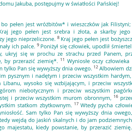
domu Jakuba, postępujmy w światłości Pańskiej!
 bo pełen jest wróżbitów* i wieszczków jak Filistyni;
Kraj jego pełen jest srebra i złota, a skarby jego
8
ozy jego nieprzeliczone.
Kraj jego pełen jest bożyszczy
9
nały ich palce.
Poniżył się człowiek, upodlił śmiertel
y, ukryj się w prochu ze strachu przed Panem, pr
11
, by przerazić ziemię*.
Wyniosłe oczy człowieka 
12
m tylko Pan się wywyższy dnia owego.
Albowiem dz
im pysznym i nadętym i przeciw wszystkim hardym,
 Libanu, wysoko się wzbijającym, i przeciw wszyst
 górom niebotycznym i przeciw wszystkim pagór
16
listej i przeciw wszystkim murom obronnym,
prze
17
zystkim statkom zbytkownym.
Wtedy pycha człowi
yniosłość. Sam tylko Pan się wywyższy dnia owego
edy wejdą do jaskiń skalnych i do jam podziemnych
o majestatu, kiedy powstanie, by przerazić ziemię.