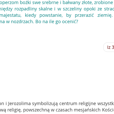
operzom bożki swe srebrne i bałwany złote, zrobione
iędzy rozpadliny skalne i w szczeliny opoki ze stra
jestatu, kiedy powstanie, by przerazić ziemię.
ma w nozdrzach. Bo na ile go ocenić?
Iz 
n i Jerozolima symbolizują centrum religijne wszystk
wą religię, powszechną w czasach mesjańskich Kości