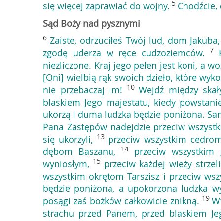
5
się więcej zaprawiać do wojny.
Chodźcie, 
Sąd Boży nad pysznymi
6
Zaiste, odrzuciłeś Twój lud, dom Jakuba,
7
zgodę uderza w ręce cudzoziemców.
niezliczone. Kraj jego pełen jest koni, a w
[Oni] wielbią rąk swoich dzieło, które wyko
10
nie przebaczaj im!
Wejdź między skał
blaskiem Jego majestatu, kiedy powstanie
ukorzą i duma ludzka będzie poniżona. Sa
Pana Zastępów nadejdzie przeciw wszystk
13
się ukorzyli,
przeciw wszystkim cedrom
14
dębom Baszanu,
przeciw wszystkim
15
wyniosłym,
przeciw każdej wieży strze
wszystkim okrętom Tarszisz i przeciw ws
będzie poniżona, a upokorzona ludzka w
19
posągi zaś bożków całkowicie znikną.
Wt
strachu przed Panem, przed blaskiem Jeg