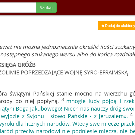
Szukaj
Dodaj do ulubion
nieważ nie można jednoznacznie określić ilości szukan
 następnego szukanego wersu albo do końca rozdział
KSIĘGA GRÓŹB
OZOLIMIE POPRZEDZAJĄCE WOJNĘ SYRO-EFRAIMSKĄ
óra świątyni Pańskiej stanie mocno na wierzchu gó
3
arody do niej popłyną,
mnogie ludy pójdą i rzek
iątyni Boga Jakubowego! Niech nas nauczy dróg swoi
4
wyjdzie z Syjonu i słowo Pańskie - z Jeruzalem».
yroki dla licznych narodów. Wtedy swe miecze przek
 Naród przeciw narodowi nie podniesie miecza, nie b