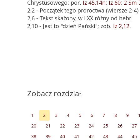
Chrystusowego: por.
Iz 45,14n
;
Iz 60
;
2 Sm 
2,2 - Początek tego proroctwa (wiersze 2-4
2,6 - Tekst skażony, w LXX różny od hebr.
2,10 - Jest to "dzień Pański"; zob.
Iz 2,12
.
Zobacz rozdział
1
2
3
4
5
6
7
8
9
20
21
22
23
24
25
26
27
38
39
40
41
42
43
44
45