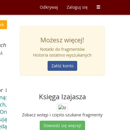
Odkrywaj
Zaloguj się
ych
Możesz więcej!
ych
Notatki do fragmentów
u.
Historia ostatnio wyszukanych
Załóż konto
r i
Księga Izajasza
ną:
ch,
On
Zobacz wstęp i często szukane fragmenty
ują
ędą
Dowiedz się więcej!