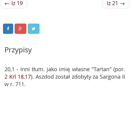
← Iz 19
Iz 21 →
Przypisy
20,1 - Inni tłum. jako imię własne "Tartan" (por.
2 Krl 18,17
). Aszdod został zdobyty za Sargona II
w r. 711.