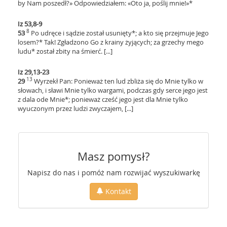
by Nam poszedł?» Odpowiedziałem: «Oto ja, poślij mnie!»*
Iz 53,8-9
8
53
Po udręce i sądzie został usunięty*; a kto się przejmuje Jego
losem?* Tak! Zgładzono Go z krainy żyjących; za grzechy mego
ludu* został zbity na śmierć. [...]
Iz 29,13-23
13
29
Wyrzekł Pan: Ponieważ ten lud zbliża się do Mnie tylko w
słowach, i sławi Mnie tylko wargami, podczas gdy serce jego jest
z dala ode Mnie*; ponieważ cześć jego jest dla Mnie tylko
wyuczonym przez ludzi zwyczajem, [...]
Masz pomysł?
Napisz do nas i pomóż nam rozwijać wyszukiwarkę
Kontakt