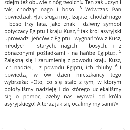
zdejm też obuwie z nóg twoich!» Ten zaś uczynił
3
tak, chodząc nago i boso.
Wówczas Pan
powiedział: «Jak sługa mój, Izajasz, chodził nago
i boso trzy lata, jako znak i dziwny symbol
4
dotyczący Egiptu i kraju Kusz,
tak król asyryjski
uprowadzi jeńców z Egiptu i wygnańców z Kusz,
młodych i starych, nagich i bosych, i z
5
obnażonymi pośladkami - na hańbę Egiptu».
Zalękną się i zarumienią z powodu kraju Kusz,
6
ich nadziei, i z powodu Egiptu, ich chluby.
I
powiedzą w ów dzień mieszkańcy tego
wybrzeża: «Oto, co się stało z tym, w którym
położyliśmy nadzieję i do którego uciekaliśmy
się o pomoc, ażeby nas wyrwał od króla
asyryjskiego! A teraz jak się ocalimy my sami?»