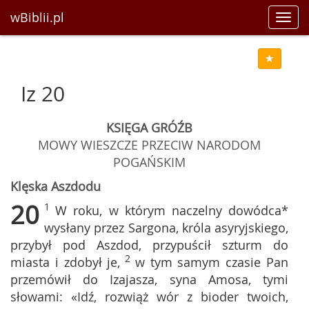
wBiblii.pl
Toggl
navig
Iz 20
KSIĘGA GRÓŹB
MOWY WIESZCZE PRZECIW NARODOM
POGAŃSKIM
Klęska Aszdodu
20
1
W roku, w którym naczelny dowódca*
wysłany przez Sargona, króla asyryjskiego,
przybył pod Aszdod, przypuścił szturm do
2
miasta i zdobył je,
w tym samym czasie Pan
przemówił do Izajasza, syna Amosa, tymi
słowami: «Idź, rozwiąż wór z bioder twoich,