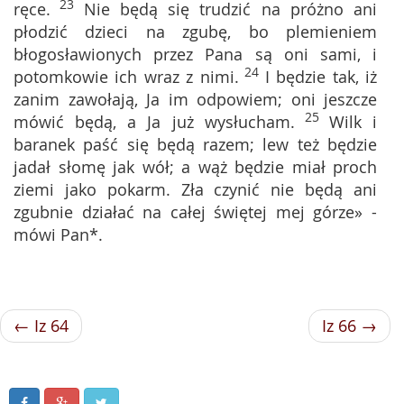
23
ręce.
Nie będą się trudzić na próżno ani
płodzić dzieci na zgubę, bo plemieniem
błogosławionych przez Pana są oni sami, i
24
potomkowie ich wraz z nimi.
I będzie tak, iż
zanim zawołają, Ja im odpowiem; oni jeszcze
25
mówić będą, a Ja już wysłucham.
Wilk i
baranek paść się będą razem; lew też będzie
jadał słomę jak wół; a wąż będzie miał proch
ziemi jako pokarm. Zła czynić nie będą ani
zgubnie działać na całej świętej mej górze» -
mówi Pan*.
← Iz 64
Iz 66 →