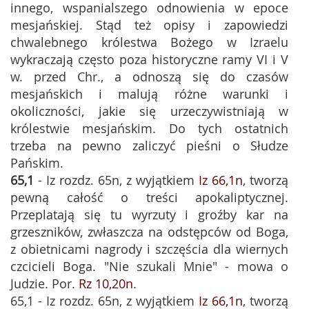
innego, wspanialszego odnowienia w epoce
mesjańskiej. Stąd też opisy i zapowiedzi
chwalebnego królestwa Bożego w Izraelu
wykraczają często poza historyczne ramy VI i V
w. przed Chr., a odnoszą się do czasów
mesjańskich i malują różne warunki i
okoliczności, jakie się urzeczywistniają w
królestwie mesjańskim. Do tych ostatnich
trzeba na pewno zaliczyć pieśni o Słudze
Pańskim.
65,1
- Iz rozdz. 65n, z wyjątkiem
Iz 66,1n
, tworzą
pewną całość o treści apokaliptycznej.
Przeplatają się tu wyrzuty i groźby kar na
grzeszników, zwłaszcza na odstępców od Boga,
z obietnicami nagrody i szczęścia dla wiernych
czcicieli Boga. "Nie szukali Mnie" - mowa o
Judzie. Por.
Rz 10,20n
.
65,1 - Iz rozdz. 65n, z wyjątkiem
Iz 66,1n
, tworzą