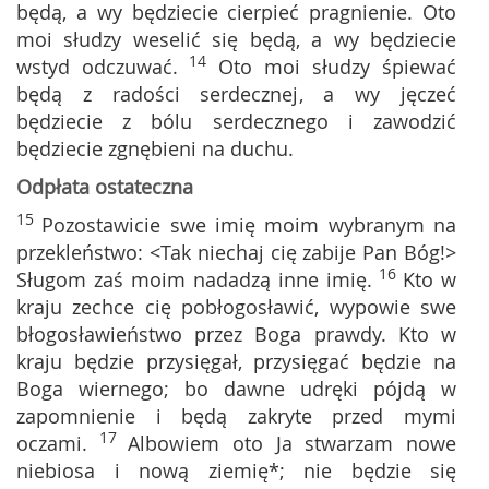
będą, a wy będziecie cierpieć pragnienie. Oto
moi słudzy weselić się będą, a wy będziecie
14
wstyd odczuwać.
Oto moi słudzy śpiewać
będą z radości serdecznej, a wy jęczeć
będziecie z bólu serdecznego i zawodzić
będziecie zgnębieni na duchu.
Odpłata ostateczna
15
Pozostawicie swe imię moim wybranym na
przekleństwo: <Tak niechaj cię zabije Pan Bóg!>
16
Sługom zaś moim nadadzą inne imię.
Kto w
kraju zechce cię pobłogosławić, wypowie swe
błogosławieństwo przez Boga prawdy. Kto w
kraju będzie przysięgał, przysięgać będzie na
Boga wiernego; bo dawne udręki pójdą w
zapomnienie i będą zakryte przed mymi
17
oczami.
Albowiem oto Ja stwarzam nowe
niebiosa i nową ziemię*; nie będzie się