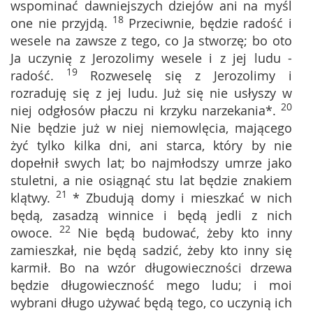
wspominać dawniejszych dziejów ani na myśl
18
one nie przyjdą.
Przeciwnie, będzie radość i
wesele na zawsze z tego, co Ja stworzę; bo oto
Ja uczynię z Jerozolimy wesele i z jej ludu -
19
radość.
Rozweselę się z Jerozolimy i
rozraduję się z jej ludu. Już się nie usłyszy w
20
niej odgłosów płaczu ni krzyku narzekania*.
Nie będzie już w niej niemowlęcia, mającego
żyć tylko kilka dni, ani starca, który by nie
dopełnił swych lat; bo najmłodszy umrze jako
stuletni, a nie osiągnąć stu lat będzie znakiem
21
klątwy.
* Zbudują domy i mieszkać w nich
będą, zasadzą winnice i będą jedli z nich
22
owoce.
Nie będą budować, żeby kto inny
zamieszkał, nie będą sadzić, żeby kto inny się
karmił. Bo na wzór długowieczności drzewa
będzie długowieczność mego ludu; i moi
wybrani długo używać będą tego, co uczynią ich