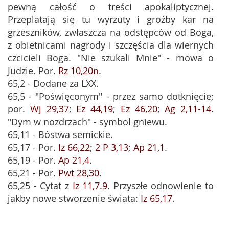
pewną całość o treści apokaliptycznej.
Przeplatają się tu wyrzuty i groźby kar na
grzeszników, zwłaszcza na odstępców od Boga,
z obietnicami nagrody i szczęścia dla wiernych
czcicieli Boga. "Nie szukali Mnie" - mowa o
Judzie. Por.
Rz 10,20n
.
65,2 - Dodane za LXX.
65,5 - "Poświęconym" - przez samo dotknięcie;
por.
Wj 29,37
;
Ez 44,19
;
Ez 46,20
;
Ag 2,11-14
.
"Dym w nozdrzach" - symbol gniewu.
65,11 - Bóstwa semickie.
65,17 - Por.
Iz 66,22
;
2 P 3,13
;
Ap 21,1
.
65,19 - Por.
Ap 21,4
.
65,21 - Por.
Pwt 28,30
.
65,25 - Cytat z
Iz 11,7.9
. Przyszłe odnowienie to
jakby nowe stworzenie świata:
Iz 65,17
.