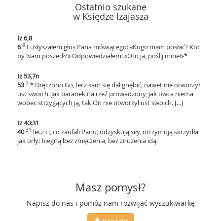
Ostatnio szukane
w Księdze Izajasza
Iz 6,8
8
6
I usłyszałem głos Pana mówiącego: «Kogo mam posłać? Kto
by Nam poszedł?» Odpowiedziałem: «Oto ja, poślij mnie!»*
Iz 53,7n
7
53
* Dręczono Go, lecz sam się dał gnębić, nawet nie otworzył
ust swoich. Jak baranek na rzeź prowadzony, jak owca niema
wobec strzygących ją, tak On nie otworzył ust swoich. [...]
Iz 40:31
31
40
lecz ci, co zaufali Panu, odzyskują siły, otrzymują skrzydła
jak orły: biegną bez zmęczenia, bez znużenia idą.
Masz pomysł?
Napisz do nas i pomóż nam rozwijać wyszukiwarkę