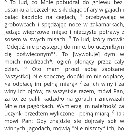
3
To lud, co Mnie pobudzał do gniewu bez
ustanku a bezczelnie, składając ofiary w gajach i
4
paląc kadzidło na cegłach,
przebywając w
grobowcach i spędzając noce w zakamarkach,
jedząc wieprzowe mięso i nieczyste potrawy z
5
sosem w swych misach.
To lud, który mówił:
"Odejdź, nie przystępuj do mnie, bo uczyniłbym
cię poświęconym"*. To [wywołuje] dym w
moich nozdrzach*, ogień płonący przez cały
6
dzień.
Oto mam przed sobą zapisane
[wszystko]. Nie spocznę, dopóki im nie odpłacę,
7
<a odpłacę im pełną miarą>
za ich winy i za
winy ich ojców, za wszystkie razem, mówi Pan,
za to, że palili kadzidło na górach i znieważali
Mnie na pagórkach. Wymierzę im należność za
8
uczynki przedtem wyliczone - pełną miarą.
Tak
mówi Pan: Gdy znajdzie się dojrzały sok w
winnych jagodach, mówią "Nie niszczyć ich, bo