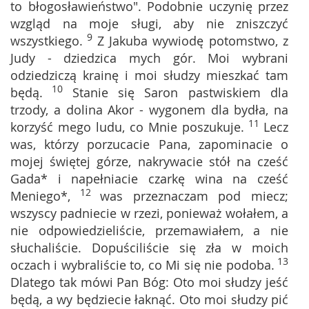
to błogosławieństwo". Podobnie uczynię przez
wzgląd na moje sługi, aby nie zniszczyć
9
wszystkiego.
Z Jakuba wywiodę potomstwo, z
Judy - dziedzica mych gór. Moi wybrani
odziedziczą krainę i moi słudzy mieszkać tam
10
będą.
Stanie się Saron pastwiskiem dla
trzody, a dolina Akor - wygonem dla bydła, na
11
korzyść mego ludu, co Mnie poszukuje.
Lecz
was, którzy porzucacie Pana, zapominacie o
mojej świętej górze, nakrywacie stół na cześć
Gada* i napełniacie czarkę wina na cześć
12
Meniego*,
was przeznaczam pod miecz;
wszyscy padniecie w rzezi, ponieważ wołałem, a
nie odpowiedzieliście, przemawiałem, a nie
słuchaliście. Dopuściliście się zła w moich
13
oczach i wybraliście to, co Mi się nie podoba.
Dlatego tak mówi Pan Bóg: Oto moi słudzy jeść
będą, a wy będziecie łaknąć. Oto moi słudzy pić