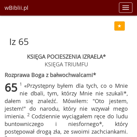
wBiblii.pl
Toggl
navig
Iz 65
KSIĘGA POCIESZENIA IZRAELA*
KSIĘGA TRIUMFU
Rozprawa Boga z bałwochwalcami*
65
1
«Przystępny byłem dla tych, co o Mnie
nie dbali, tym, którzy Mnie nie szukali*,
dałem się znaleźć. Mówiłem: "Oto jestem,
jestem!" do narodu, który nie wzywał mego
2
imienia.
Codziennie wyciągałem ręce do ludu
buntowniczego i niesfornego*, który
postępował drogą zła, ze swoimi zachciankami.