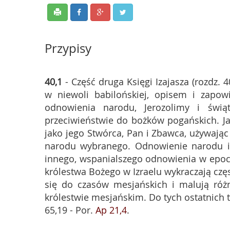
Przypisy
40,1
- Część druga Księgi Izajasza (rozdz. 4
w niewoli babilońskiej, opisem i zapow
odnowienia narodu, Jerozolimy i świą
przeciwieństwie do bożków pogańskich. J
jako jego Stwórca, Pan i Zbawca, używając
narodu wybranego. Odnowienie narodu i 
innego, wspanialszego odnowienia w epoce
królestwa Bożego w Izraelu wykraczają częs
się do czasów mesjańskich i malują różne
królestwie mesjańskim. Do tych ostatnich 
65,19 - Por.
Ap 21,4
.