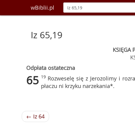
wBiblii.pl
Iz 65,19
KSIĘGA 
K
Odpłata ostateczna
65
19
Rozweselę się z Jerozolimy i rozra
płaczu ni krzyku narzekania*.
← Iz 64