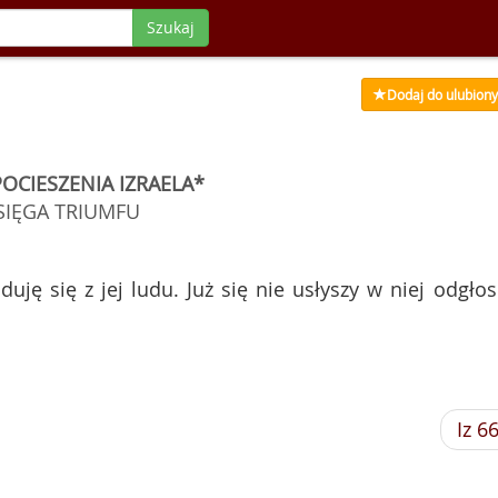
Szukaj
Dodaj do ulubion
POCIESZENIA IZRAELA*
SIĘGA TRIUMFU
duję się z jej ludu. Już się nie usłyszy w niej odgło
Iz 6