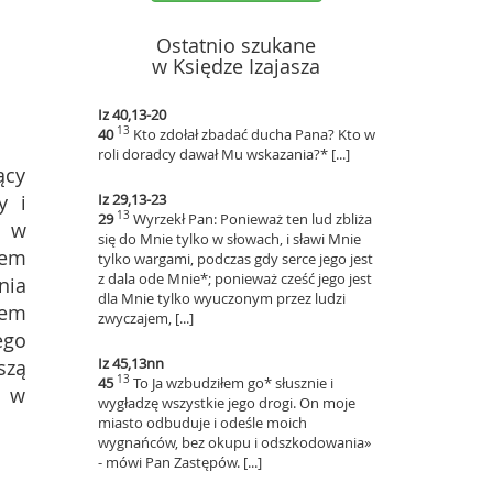
Ostatnio szukane
w Księdze Izajasza
Iz 40,13-20
13
40
Kto zdołał zbadać ducha Pana? Kto w
roli doradcy dawał Mu wskazania?* [...]
ący
y i
Iz 29,13-23
13
29
Wyrzekł Pan: Ponieważ ten lud zbliża
a w
się do Mnie tylko w słowach, i sławi Mnie
lem
tylko wargami, podczas gdy serce jego jest
z dala ode Mnie*; ponieważ cześć jego jest
nia
dla Mnie tylko wyuczonym przez ludzi
zem
zwyczajem, [...]
ego
Iz 45,13nn
szą
13
45
To Ja wzbudziłem go* słusznie i
ą w
wygładzę wszystkie jego drogi. On moje
miasto odbuduje i odeśle moich
wygnańców, bez okupu i odszkodowania»
- mówi Pan Zastępów. [...]