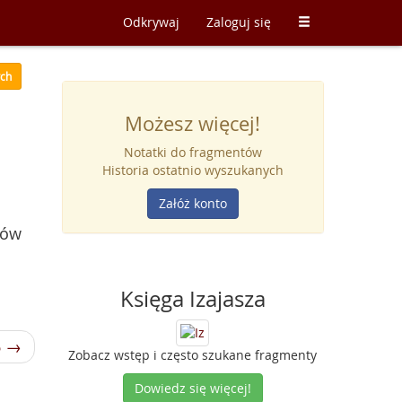
Odkrywaj
Zaloguj się
ych
Możesz więcej!
Notatki do fragmentów
Historia ostatnio wyszukanych
Załóż konto
sów
Księga Izajasza
6 →
Zobacz wstęp i często szukane fragmenty
Dowiedz się więcej!