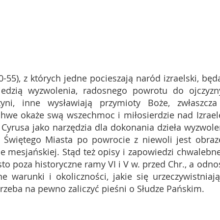
0-55), z których jedne pocieszają naród izraelski, będ
iedzią wyzwolenia, radosnego powrotu do ojczyzn
tyni, inne wysławiają przymioty Boże, zwłaszcz
ahwe okaże swą wszechmoc i miłosierdzie nad Izrae
 Cyrusa jako narzędzia dla dokonania dzieła wyzwole
Świętego Miasta po powrocie z niewoli jest obra
 mesjańskiej. Stąd też opisy i zapowiedzi chwalebn
to poza historyczne ramy VI i V w. przed Chr., a odno
 warunki i okoliczności, jakie się urzeczywistniaj
trzeba na pewno zaliczyć pieśni o Słudze Pańskim.