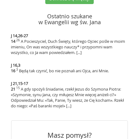
Ostatnio szukane
w Ewangelii wg św. Jana
J 14,26-27
26
14
A Pocieszyciel, Duch Święty, którego Ojciec pośle w moim
imieniu, On was wszystkiego nauczy* i przypomni wam
wszystko, co Ja wam powiedziałem. [...]
J 16,3
3
16
Będą tak czynić, bo nie poznali ani Ojca, ani Mnie.
J 21,15-17
15
21
A gdy spożyli śniadanie, rzekł Jezus do Szymona Piotra:
«Szymonie, synu Jana, czy miłujesz Mnie więcej aniżeli ci?»
Odpowiedział Mu: «Tak, Panie, Ty wiesz, że Cię kocham». Rzekł
do niego: «Paś baranki moje!» [...]
Masz pomysł?