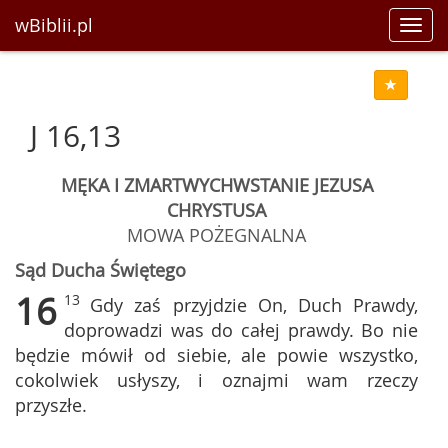
wBiblii.pl
Toggl
navig
J 16,13
MĘKA I ZMARTWYCHWSTANIE JEZUSA
CHRYSTUSA
MOWA POŻEGNALNA
Sąd Ducha Świętego
16
13
Gdy zaś przyjdzie On, Duch Prawdy,
doprowadzi was do całej prawdy. Bo nie
będzie mówił od siebie, ale powie wszystko,
cokolwiek usłyszy, i oznajmi wam rzeczy
przyszłe.