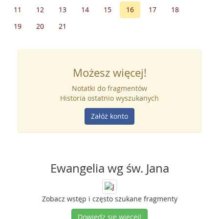
11
12
13
14
15
16
17
18
19
20
21
Możesz więcej!
Notatki do fragmentów
Historia ostatnio wyszukanych
Załóż konto
Ewangelia wg św. Jana
Zobacz wstęp i często szukane fragmenty
Dowiedz się więcej!