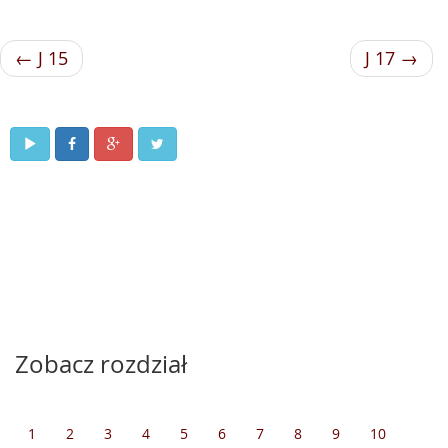
← J 15
J 17 →
Zobacz rozdział
1
2
3
4
5
6
7
8
9
10