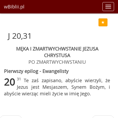
wBiblii.pl
Toggl
navig
J 20,31
MĘKA I ZMARTWYCHWSTANIE JEZUSA
CHRYSTUSA
PO ZMARTWYCHWSTANIU
Pierwszy epilog - Ewangelisty
20
31
Te zaś zapisano, abyście wierzyli, że
Jezus jest Mesjaszem, Synem Bożym, i
abyście wierząc mieli życie w imię Jego.