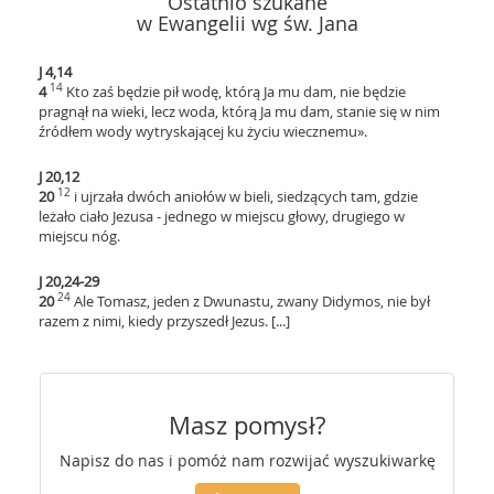
Ostatnio szukane
w Ewangelii wg św. Jana
J 4,14
14
4
Kto zaś będzie pił wodę, którą Ja mu dam, nie będzie
pragnął na wieki, lecz woda, którą Ja mu dam, stanie się w nim
źródłem wody wytryskającej ku życiu wiecznemu».
J 20,12
12
20
i ujrzała dwóch aniołów w bieli, siedzących tam, gdzie
leżało ciało Jezusa - jednego w miejscu głowy, drugiego w
miejscu nóg.
J 20,24-29
24
20
Ale Tomasz, jeden z Dwunastu, zwany Didymos, nie był
razem z nimi, kiedy przyszedł Jezus. [...]
Masz pomysł?
Napisz do nas i pomóż nam rozwijać wyszukiwarkę