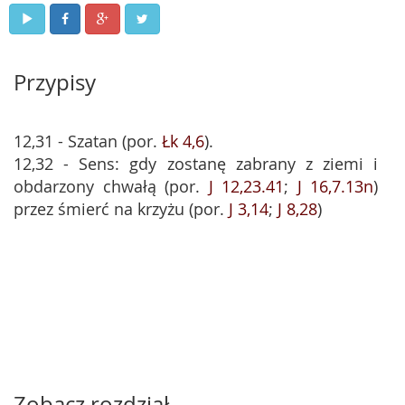
Przypisy
12,31 - Szatan (por.
Łk 4,6
).
12,32 - Sens: gdy zostanę zabrany z ziemi i
obdarzony chwałą (por.
J 12,23.41
;
J 16,7.13n
)
przez śmierć na krzyżu (por.
J 3,14
;
J 8,28
)
Zobacz rozdział