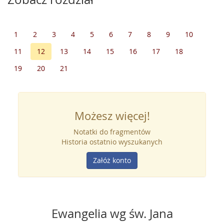
1
2
3
4
5
6
7
8
9
10
11
12
13
14
15
16
17
18
19
20
21
Możesz więcej!
Notatki do fragmentów
Historia ostatnio wyszukanych
Załóż konto
Ewangelia wg św. Jana