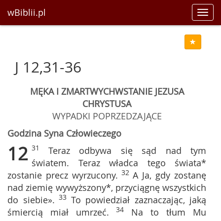
wBiblii.pl
Toggl
navig
J 12,31-36
MĘKA I ZMARTWYCHWSTANIE JEZUSA
CHRYSTUSA
WYPADKI POPRZEDZAJĄCE
Godzina Syna Człowieczego
12
31
Teraz odbywa się sąd nad tym
światem. Teraz władca tego świata*
32
zostanie precz wyrzucony.
A Ja, gdy zostanę
nad ziemię wywyższony*, przyciągnę wszystkich
33
do siebie».
To powiedział zaznaczając, jaką
34
śmiercią miał umrzeć.
Na to tłum Mu