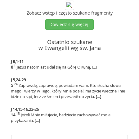
Zobacz wstęp i często szukane fragmenty
Dowiedz się więcej!
Ostatnio szukane
w Ewangelii wg św. Jana
J 8,1-11
1
8
Jezus natomiast udał się na Górę Oliwną, [...]
J 5,24-29
24
5
Zaprawdę, zaprawdę, powiadam wam: Kto słucha słowa
mego i wierzy w Tego, który Mnie posłał, ma życie wieczne i nie
idzie na sąd, lecz ze śmierci przeszedł do życia. [...]
J 14,15-16.23-26
15
14
Jeżeli Mnie miłujecie, będziecie zachowywać moje
przykazania. [...]