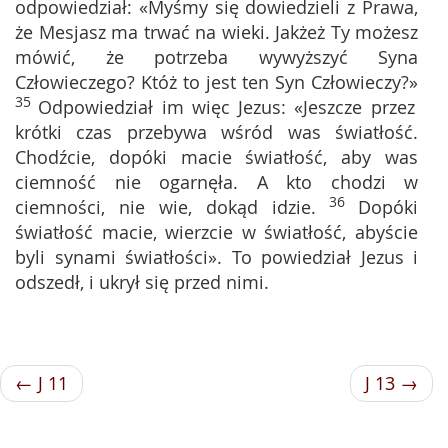
odpowiedział: «Myśmy się dowiedzieli z Prawa,
że Mesjasz ma trwać na wieki. Jakżeż Ty możesz
mówić, że potrzeba wywyższyć Syna
Człowieczego? Któż to jest ten Syn Człowieczy?»
35
Odpowiedział im więc Jezus: «Jeszcze przez
krótki czas przebywa wśród was światłość.
Chodźcie, dopóki macie światłość, aby was
ciemność nie ogarnęła. A kto chodzi w
36
ciemności, nie wie, dokąd idzie.
Dopóki
światłość macie, wierzcie w światłość, abyście
byli synami światłości». To powiedział Jezus i
odszedł, i ukrył się przed nimi.
← J 11
J 13 →