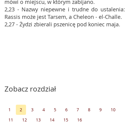
mówi o miejscu, w którym zabijano.
2,23 - Nazwy niepewne i trudne do ustalenia:
Rassis może jest Tarsem, a Cheleon - el-Challe.
2,27 - Żydzi zbierali pszenicę pod koniec maja.
Zobacz rozdział
1
2
3
4
5
6
7
8
9
10
11
12
13
14
15
16