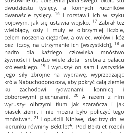
stosownie do polecenia pana swego: około stu
dwudziestu tysięcy, a konnych łuczników
16
dwanaście tysięcy.
I rozstawił ich w szyku
17
bojowym, jak się ustawia wojsko.
Zabrał też
wielbłądy, osły i muły w olbrzymiej liczbie,
celem noszenia ciężarów, a owiec, wołów i kóz
18
bez liczby, na utrzymanie ich [wszystkich],
a
nadto dla każdego człowieka mnóstwo
żywności i bardzo wiele złota i srebra z pałacu
19
królewskiego.
I wyruszył on sam i wszystkie
jego siły zbrojne na wyprawę, wyprzedzając
króla Nabuchodonozora, aby pokryć całą ziemię
ku zachodowi rydwanami, konnicą i
20
doborowymi piechurami.
A razem z nim
wyruszył olbrzymi tłum jak szarańcza i jak
piasek ziemi, i nie można było policzyć tego
21
mnóstwa*.
I opuścili Niniwę, idąc trzy dni w
kierunku równiny Bektilet*. Pod Bektilet rozbili