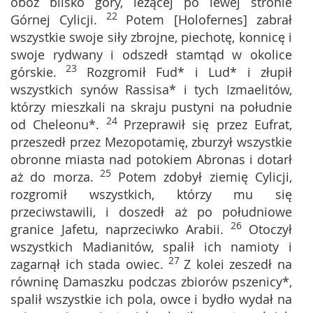
obóz blisko góry, leżącej po lewej stronie
22
Górnej Cylicji.
Potem [Holofernes] zabrał
wszystkie swoje siły zbrojne, piechotę, konnicę i
swoje rydwany i odszedł stamtąd w okolice
23
górskie.
Rozgromił Fud* i Lud* i złupił
wszystkich synów Rassisa* i tych Izmaelitów,
którzy mieszkali na skraju pustyni na południe
24
od Cheleonu*.
Przeprawił się przez Eufrat,
przeszedł przez Mezopotamię, zburzył wszystkie
obronne miasta nad potokiem Abronas i dotarł
25
aż do morza.
Potem zdobył ziemię Cylicji,
rozgromił wszystkich, którzy mu się
przeciwstawili, i doszedł aż po południowe
26
granice Jafetu, naprzeciwko Arabii.
Otoczył
wszystkich Madianitów, spalił ich namioty i
27
zagarnął ich stada owiec.
Z kolei zeszedł na
równinę Damaszku podczas zbiorów pszenicy*,
spalił wszystkie ich pola, owce i bydło wydał na