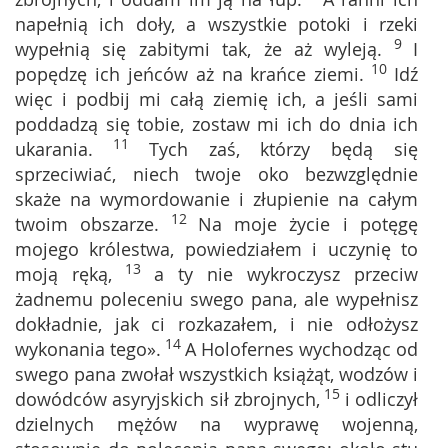
napełnią ich doły, a wszystkie potoki i rzeki
9
wypełnią się zabitymi tak, że aż wyleją.
I
10
popędzę ich jeńców aż na krańce ziemi.
Idź
więc i podbij mi całą ziemię ich, a jeśli sami
poddadzą się tobie, zostaw mi ich do dnia ich
11
ukarania.
Tych zaś, którzy będą się
sprzeciwiać, niech twoje oko bezwzględnie
skaże na wymordowanie i złupienie na całym
12
twoim obszarze.
Na moje życie i potęgę
mojego królestwa, powiedziałem i uczynię to
13
moją ręką,
a ty nie wykroczysz przeciw
żadnemu poleceniu swego pana, ale wypełnisz
dokładnie, jak ci rozkazałem, i nie odłożysz
14
wykonania tego».
A Holofernes wychodząc od
swego pana zwołał wszystkich książąt, wodzów i
15
dowódców asyryjskich sił zbrojnych,
i odliczył
dzielnych mężów na wyprawę wojenną,