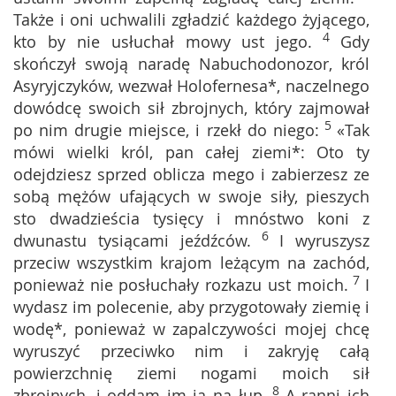
Także i oni uchwalili zgładzić każdego żyjącego,
4
kto by nie usłuchał mowy ust jego.
Gdy
skończył swoją naradę Nabuchodonozor, król
Asyryjczyków, wezwał Holofernesa*, naczelnego
dowódcę swoich sił zbrojnych, który zajmował
5
po nim drugie miejsce, i rzekł do niego:
«Tak
mówi wielki król, pan całej ziemi*: Oto ty
odejdziesz sprzed oblicza mego i zabierzesz ze
sobą mężów ufających w swoje siły, pieszych
sto dwadzieścia tysięcy i mnóstwo koni z
6
dwunastu tysiącami jeźdźców.
I wyruszysz
przeciw wszystkim krajom leżącym na zachód,
7
ponieważ nie posłuchały rozkazu ust moich.
I
wydasz im polecenie, aby przygotowały ziemię i
wodę*, ponieważ w zapalczywości mojej chcę
wyruszyć przeciwko nim i zakryję całą
powierzchnię ziemi nogami moich sił
8
zbrojnych, i oddam im ją na łup.
A ranni ich