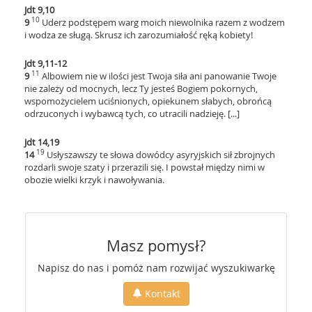
Jdt 9,10
10
9
Uderz podstępem warg moich niewolnika razem z wodzem
i wodza ze sługą. Skrusz ich zarozumiałość ręką kobiety!
Jdt 9,11-12
11
9
Albowiem nie w ilości jest Twoja siła ani panowanie Twoje
nie zależy od mocnych, lecz Ty jesteś Bogiem pokornych,
wspomożycielem uciśnionych, opiekunem słabych, obrońcą
odrzuconych i wybawcą tych, co utracili nadzieję. [...]
Jdt 14,19
19
14
Usłyszawszy te słowa dowódcy asyryjskich sił zbrojnych
rozdarli swoje szaty i przerazili się. I powstał między nimi w
obozie wielki krzyk i nawoływania.
Masz pomysł?
Napisz do nas i pomóż nam rozwijać wyszukiwarkę
Kontakt