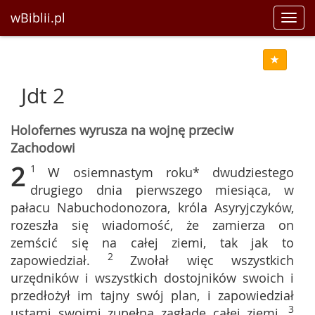
wBiblii.pl
Toggl
navig
Jdt 2
Holofernes wyrusza na wojnę przeciw
Zachodowi
2
1
W osiemnastym roku* dwudziestego
drugiego dnia pierwszego miesiąca, w
pałacu Nabuchodonozora, króla Asyryjczyków,
rozeszła się wiadomość, że zamierza on
zemścić się na całej ziemi, tak jak to
2
zapowiedział.
Zwołał więc wszystkich
urzędników i wszystkich dostojników swoich i
przedłożył im tajny swój plan, i zapowiedział
3
ustami swoimi zupełną zagładę całej ziemi.