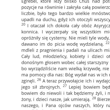
Egrebel, które leży blisko Chus nad po
pozycje na równinie i zakryła całą powierz
liczbie, było tego bardzo wielkie mnóstw
upadli na duchu, gdyż ich otoczyli wszysc
20
I otaczał ich dokoła cały obóz Asyryjc
konnica. I wyczerpały się wszystkim mi
opróżniły się cysterny. Nie mieli tyle wod
2
dawano im do picia wodę wydzielaną.
mdleli z pragnienia i padali na ulicach mi
Cały lud, młodzieńcy, kobiety i dzieci 
donośnym głosem wobec całej starszyzny
bo wyrządziliście nam wielką krzywdę, nie 
ma pomocy dla nas: Bóg wydał nas w ich rę
26
zginęli.
A teraz przywołajcie ich i wydaj
27
jego sił zbrojnych.
Lepiej bowiem będz
bowiem do niewoli i tak będziemy żyli, i 
28
żony, i dzieci nasze, jak umierają.
Bierz
naszego, i Pana ojców naszych, który n