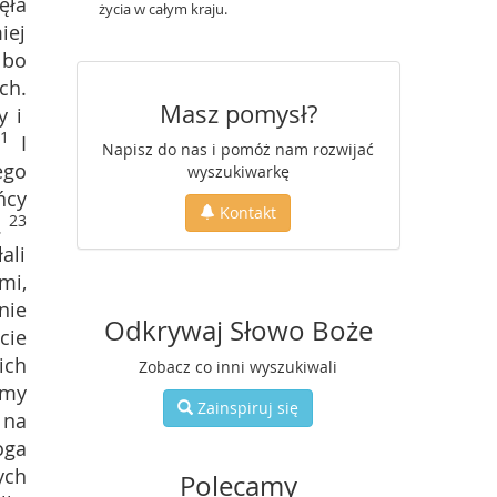
ęła
życia w całym kraju.
iej
 bo
ch.
Masz pomysł?
y i
1
I
Napisz do nas i pomóż nam rozwijać
ego
wyszukiwarkę
ńcy
Kontakt
23
.
ali
mi,
nie
Odkrywaj Słowo Boże
cie
ich
Zobacz co inni wyszukiwali
emy
Zainspiruj się
 na
oga
ych
Polecamy