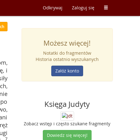
Odkrywaj
Zaloguj się
ych
Możesz więcej!
Notatki do fragmentów
Historia ostatnio wyszukanych
om,
, i
Załóż konto
iły
ch,
nie
 po
Księga Judyty
wo,
ani
Zobacz wstęp i często szukane fragmenty
ręż
ugi
Dowiedz się więcej!
7