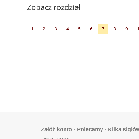
Zobacz rozdział
1
2
3
4
5
6
7
8
9
Załóż konto
·
Polecamy
·
Kilka sigló