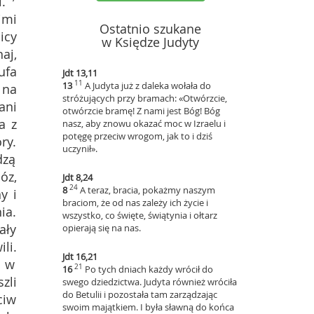
.
imi
Ostatnio szukane
icy
w Księdze Judyty
aj,
ufa
Jdt 13,11
11
13
A Judyta już z daleka wołała do
 na
stróżujących przy bramach: «Otwórzcie,
ani
otwórzcie bramę! Z nami jest Bóg! Bóg
a z
nasz, aby znowu okazać moc w Izraelu i
potęgę przeciw wrogom, jak to i dziś
ry.
uczynił».
dzą
óz,
Jdt 8,24
24
8
A teraz, bracia, pokażmy naszym
y i
braciom, że od nas zależy ich życie i
ia.
wszystko, co święte, świątynia i ołtarz
ały
opierają się na nas.
li.
Jdt 16,21
m w
21
16
Po tych dniach każdy wrócił do
zli
swego dziedzictwa. Judyta również wróciła
do Betulii i pozostała tam zarządzając
ciw
swoim majątkiem. I była sławną do końca