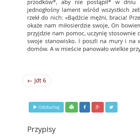
przodków*, aby nie postąpił* w dniu d
jednogłośny lament wśród wszystkich zeb
rzekł do nich: «Bądźcie mężni, bracia! Pr
okaże nam miłosierdzie swoje, On bowiem
przyjdzie nam pomoc, uczynię stosownie 
swoje stanowisko. I poszli na mury i na 
domów. A w mieście panowało wielkie prz
← Jdt 6
Odsłuchaj
Przypisy