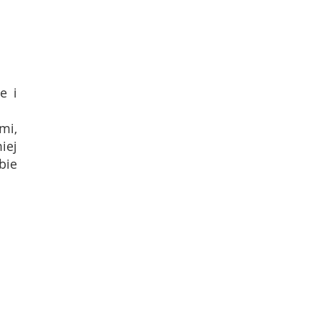
e i
mi,
iej
bie