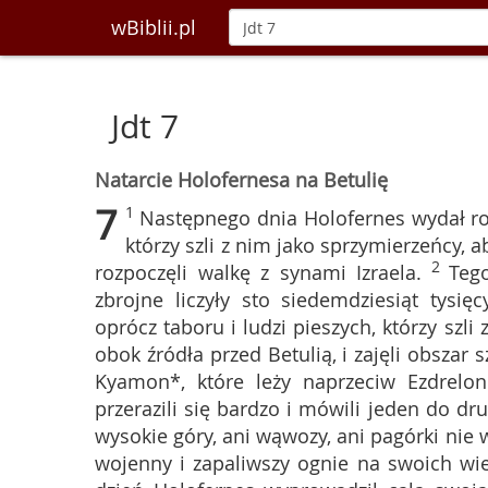
wBiblii.pl
Jdt 7
Natarcie Holofernesa na Betulię
7
1
Następnego dnia Holofernes wydał r
którzy szli z nim jako sprzymierzeńcy, a
2
rozpoczęli walkę z synami Izraela.
Tego
zbrojne liczyły sto siedemdziesiąt tysi
oprócz taboru i ludzi pieszych, którzy szl
obok źródła przed Betulią, i zajęli obszar 
Kyamon*, które leży naprzeciw Ezdrelon
przerazili się bardzo i mówili jeden do dr
wysokie góry, ani wąwozy, ani pagórki nie 
wojenny i zapaliwszy ognie na swoich wież