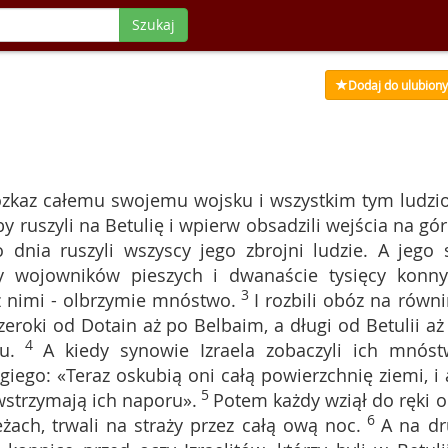
Szukaj
Dodaj do ulubion
ozkaz całemu swojemu wojsku i wszystkim tym ludzi
by ruszyli na Betulię i wpierw obsadzili wejścia na górę
 dnia ruszyli wszyscy jego zbrojni ludzie. A jego s
ęcy wojowników pieszych i dwanaście tysięcy konny
3
i z nimi - olbrzymie mnóstwo.
I rozbili obóz na równi
szeroki od Dotain aż po Belbaim, a długi od Betulii aż
4
u.
A kiedy synowie Izraela zobaczyli ich mnóst
ugiego: «Teraz oskubią oni całą powierzchnię ziemi, i 
5
wstrzymają ich naporu».
Potem każdy wziął do ręki o
6
ach, trwali na straży przez całą ową noc.
A na dr