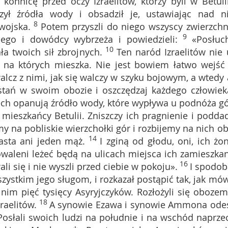
onnicę przed oczy Izraelitów, którzy byli w Betulii
zył źródła wody i obsadził je, ustawiając nad n
8
wojska.
Potem przyszli do niego wszyscy zwierzchn
9
go i dowódcy wybrzeża i powiedzieli:
«Posłuch
10
ła twoich sił zbrojnych.
Ten naród Izraelitów nie 
na których mieszka. Nie jest bowiem łatwo wejść
walcz z nimi, jak się walczy w szyku bojowym, a wtedy 
stań w swoim obozie i oszczędzaj każdego człowiek
niech opanują źródło wody, które wypływa u podnóża gó
ieszkańcy Betulii. Zniszczy ich pragnienie i podda
 na pobliskie wierzchołki gór i rozbijemy na nich ob
14
asta ani jeden mąż.
I zginą od głodu, oni, ich żon
owaleni leżeć będą na ulicach miejsca ich zamieszkan
16
li się i nie wyszli przed ciebie w pokoju».
I spodob
zystkim jego sługom, i rozkazał postąpić tak, jak mówi
im pięć tysięcy Asyryjczyków. Rozłożyli się oboze
18
raelitów.
A synowie Ezawa i synowie Ammona odes
 Posłali swoich ludzi na południe i na wschód naprze