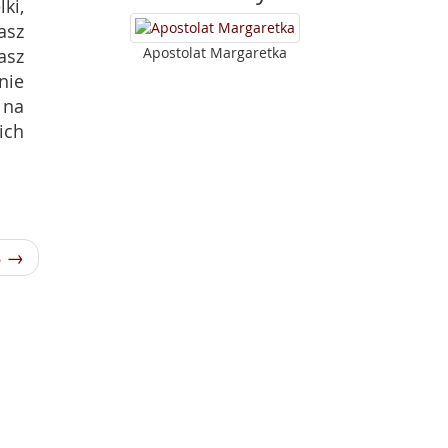
ki,
asz
Apostolat Margaretka
asz
nie
 na
ich
8 →