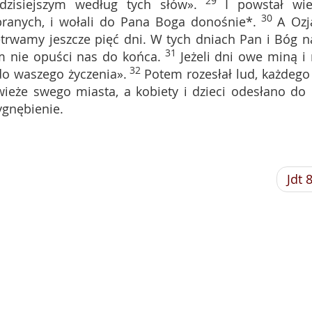
29
zisiejszym według tych słów».
I powstał wiel
30
ranych, i wołali do Pana Boga donośnie*.
A Ozj
zetrwamy jeszcze pięć dni. W tych dniach Pan i Bóg n
31
 nie opuści nas do końca.
Jeżeli dni owe miną i 
32
do waszego życzenia».
Potem rozesłał lud, każdego
wieże swego miasta, a kobiety i dzieci odesłano do 
ygnębienie.
Jdt 