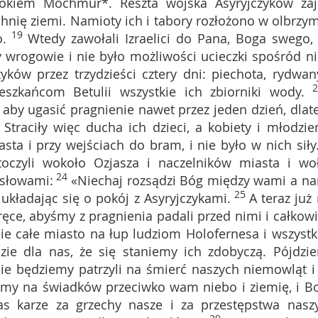
tokiem Mochmur*. Reszta wojska Asyryjczyków zaj
chnię ziemi. Namioty ich i tabory rozłożono w olbrzym
19
o.
Wtedy zawołali Izraelici do Pana, Boga swego,
y wrogowie i nie było możliwości ucieczki spośród ni
zyków przez trzydzieści cztery dni: piechota, rydwan
2
eszkańcom Betulii wszystkie ich zbiorniki wody.
y, aby ugasić pragnienie nawet przez jeden dzień, dlat
2
Straciły więc ducha ich dzieci, a kobiety i młodzie
asta i przy wejściach do bram, i nie było w nich siły
otoczyli wokoło Ozjasza i naczelników miasta i woł
24
 słowami:
«Niechaj rozsądzi Bóg między wami a na
25
układając się o pokój z Asyryjczykami.
A teraz już 
ce, abyśmy z pragnienia padali przed nimi i całkowi
cie całe miasto na łup ludziom Holofernesa i wszystk
ie dla nas, że się staniemy ich zdobyczą. Pójdzi
nie będziemy patrzyli na śmierć naszych niemowląt i
emy na świadków przeciwko wam niebo i ziemię, i B
as karze za grzechy nasze i za przestępstwa nasz