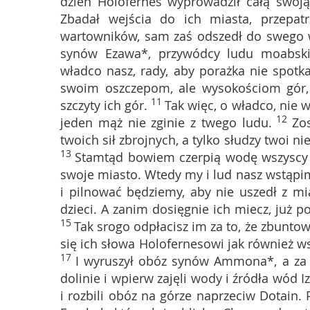
dzień Holofernes wyprowadził całą swoją k
Zbadał wejścia do ich miasta, przepatr
wartowników, sam zaś odszedł do swego 
synów Ezawa*, przywódcy ludu moabskie
władco nasz, rady, aby porażka nie spotka
swoim oszczepom, ale wysokościom gór, 
11
szczyty ich gór.
Tak więc, o władco, nie 
12
jeden mąż nie zginie z twego ludu.
Zo
twoich sił zbrojnych, a tylko słudzy twoi 
13
Stamtąd bowiem czerpią wodę wszyscy m
swoje miasto. Wtedy my i lud nasz wstąpimy
i pilnować będziemy, aby nie uszedł z mi
dzieci. A zanim dosięgnie ich miecz, już p
15
Tak srogo odpłacisz im za to, że zbuntowa
się ich słowa Holofernesowi jak również ws
17
I wyruszył obóz synów Ammona*, a za n
dolinie i wpierw zajęli wody i źródła wód Iz
i rozbili obóz na górze naprzeciw Dotain.