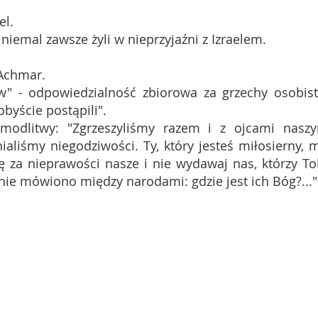
el.
 niemal zawsze żyli w nieprzyjaźni z Izraelem.
-Achmar.
w" - odpowiedzialność zbiorowa za grzechy osobist
obyście postąpili".
modlitwy: "Zgrzeszyliśmy razem i z ojcami naszy
aliśmy niegodziwości. Ty, który jesteś miłosierny, m
ę za nieprawości nasze i nie wydawaj nas, którzy To
 nie mówiono między narodami: gdzie jest ich Bóg?..."