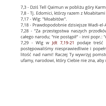
7,3 - Dziś Tell Qaimun w pobliżu góry Karm
7,8 - Tj. Edomici, którzy razem z Moabitami
7,17 - Wlg: "Moabitów".
7,18 - Prawdopodobnie dzisiejsze Wadi-el
7,28 - "Za przestępstwa naszych przodkó
całego narodu; "nie postąpił" - inni popr.: "
7,29 - Wlg w
Jdt 7,19-21
podaje treść 
postępowaliśmy niesprawiedliwie i popełni
litość nad nami! Raczej Ty wywrzyj pomst
ufamy, narodowi, który Ciebie nie zna, aby