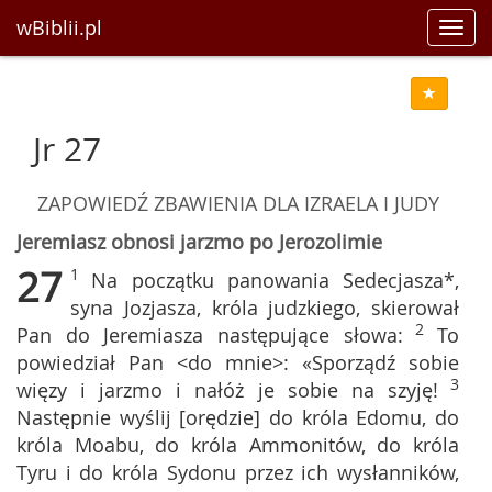
wBiblii.pl
Toggl
navig
Jr 27
ZAPOWIEDŹ ZBAWIENIA DLA IZRAELA I JUDY
Jeremiasz obnosi jarzmo po Jerozolimie
27
1
Na początku panowania Sedecjasza*,
syna Jozjasza, króla judzkiego, skierował
2
Pan do Jeremiasza następujące słowa:
To
powiedział Pan <do mnie>: «Sporządź sobie
3
więzy i jarzmo i nałóż je sobie na szyję!
Następnie wyślij [orędzie] do króla Edomu, do
króla Moabu, do króla Ammonitów, do króla
Tyru i do króla Sydonu przez ich wysłanników,