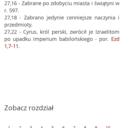
27,16 - Zabrane po zdobyciu miasta i świątyni w
r. 597.
27,18 - Zabrano jedynie cenniejsze naczynia i
przedmioty.
27,22 - Cyrus, król perski, zwrócił je Izraelitom
po upadku imperium babilońskiego - por.
Ezd
1,7-11
.
Zobacz rozdział
1
2
3
4
5
6
7
8
9
10