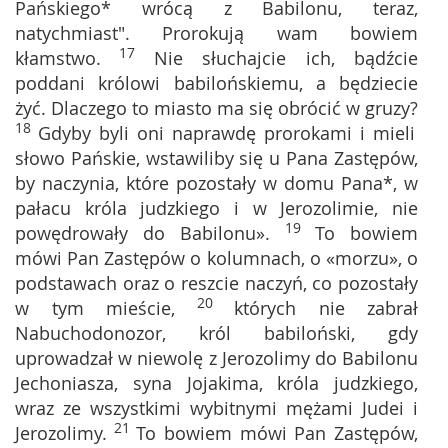
Pańskiego* wrócą z Babilonu, teraz,
natychmiast". Prorokują wam bowiem
17
kłamstwo.
Nie słuchajcie ich, bądźcie
poddani królowi babilońskiemu, a będziecie
żyć. Dlaczego to miasto ma się obrócić w gruzy?
18
Gdyby byli oni naprawdę prorokami i mieli
słowo Pańskie, wstawiliby się u Pana Zastępów,
by naczynia, które pozostały w domu Pana*, w
pałacu króla judzkiego i w Jerozolimie, nie
19
powędrowały do Babilonu».
To bowiem
mówi Pan Zastępów o kolumnach, o «morzu», o
podstawach oraz o reszcie naczyń, co pozostały
20
w tym mieście,
których nie zabrał
Nabuchodonozor, król babiloński, gdy
uprowadzał w niewolę z Jerozolimy do Babilonu
Jechoniasza, syna Jojakima, króla judzkiego,
wraz ze wszystkimi wybitnymi mężami Judei i
21
Jerozolimy.
To bowiem mówi Pan Zastępów,