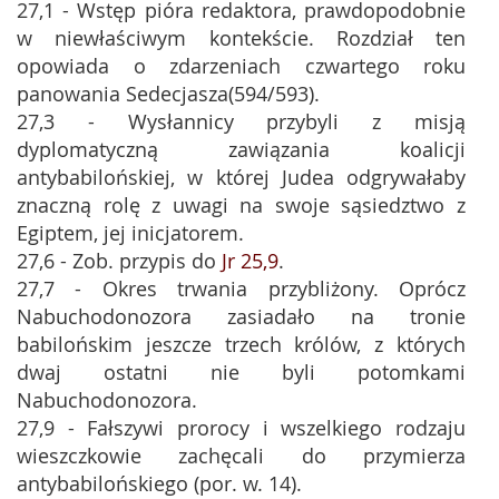
27,1 - Wstęp pióra redaktora, prawdopodobnie
w niewłaściwym kontekście. Rozdział ten
opowiada o zdarzeniach czwartego roku
panowania Sedecjasza(594/593).
27,3 - Wysłannicy przybyli z misją
dyplomatyczną zawiązania koalicji
antybabilońskiej, w której Judea odgrywałaby
znaczną rolę z uwagi na swoje sąsiedztwo z
Egiptem, jej inicjatorem.
27,6 - Zob. przypis do
Jr 25,9
.
27,7 - Okres trwania przybliżony. Oprócz
Nabuchodonozora zasiadało na tronie
babilońskim jeszcze trzech królów, z których
dwaj ostatni nie byli potomkami
Nabuchodonozora.
27,9 - Fałszywi prorocy i wszelkiego rodzaju
wieszczkowie zachęcali do przymierza
antybabilońskiego (por. w. 14).