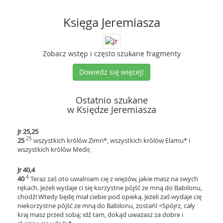
Księga Jeremiasza
Zobacz wstęp i często szukane fragmenty
Dowiedz się więcej!
Ostatnio szukane
w Księdze Jeremiasza
Jr 25,25
25
25
wszystkich królów Zimri*, wszystkich królów Elamu* i
wszystkich królów Medii;
Jr 40,4
4
40
Teraz zaś oto uwalniam cię z więzów, jakie masz na swych
rękach. Jeżeli wydaje ci się korzystne pójść ze mną do Babilonu,
chodź! Wtedy będę miał ciebie pod opieką. Jeżeli zaś wydaje cię
niekorzystne pójść ze mną do Babilonu, zostań! <Spójrz, cały
kraj masz przed sobą; idź tam, dokąd uważasz za dobre i