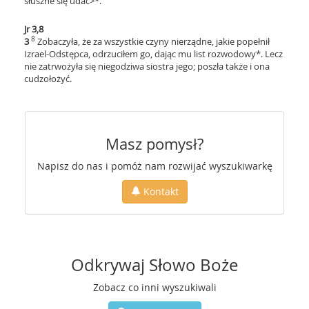
słuszne się udać>*.
Jr 3,8
8
3
Zobaczyła, że za wszystkie czyny nierządne, jakie popełnił
Izrael-Odstępca, odrzuciłem go, dając mu list rozwodowy*. Lecz
nie zatrwożyła się niegodziwa siostra jego; poszła także i ona
cudzołożyć.
Masz pomysł?
Napisz do nas i pomóż nam rozwijać wyszukiwarkę
Kontakt
Odkrywaj Słowo Boże
Zobacz co inni wyszukiwali