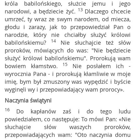
króla babilońskiego, służcie jemu i jego
13
narodowi, a będziecie żyć.
Dlaczego chcecie
umrzeć, ty wraz ze swym narodem, od miecza,
głodu i zarazy, jak to przepowiedział Pan o
narodzie, który nie chciałby służyć królowi
14
babilońskiemu?
Nie słuchajcie też słów
proroków, mówiących do was: "Nie będziecie
służyć królowi babilońskiemu". Prorokują wam
15
bowiem kłamstwo.
Nie posłałem ich -
wyrocznia Pana - i prorokują kłamliwie w moje
imię, bym był zmuszony was wypędzić i byście
wyginęli wy i przepowiadający wam prorocy».
Naczynia świątyni
16
Do kapłanów zaś i do tego ludu
powiedziałem, co następuje: To mówi Pan: «Nie
słuchajcie słów waszych proroków,
przepowiadających wam: "Oto naczynia domu