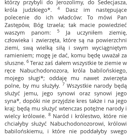
którzy przybyli do Jerozolimy, do Sedecjasza,
4
króla judzkiego*.
Dasz im następujące
polecenie do ich władców: To mówi Pan
Zastępów, Bóg Izraela; tak macie powiedzieć
5
waszym panom:
Ja uczyniłem ziemię,
człowieka i zwierzęta, które są na powierzchni
ziemi, swą wielką siłą i swym wyciągniętym
ramieniem; mogę je dać, komu będę uważał za
6
słuszne.
Teraz zaś dałem wszystkie te ziemie w
ręce Nabuchodonozora, króla babilońskiego,
mojego sługi*; oddaję mu nawet zwierzęta
7
polne, by mu służyły.
Wszystkie narody będą
służyć jemu, jego synowi oraz synowi jego
syna*, dopóki nie przyjdzie kres także i na jego
kraj; będą mu służyć wtenczas potężne narody i
8
wielcy królowie.
Naród i królestwo, które nie
chciałyby służyć Nabuchodonozorowi, królowi
babilońskiemu, i które nie poddałyby swego