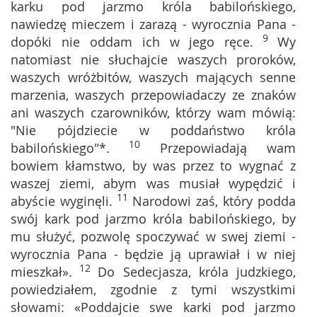
karku pod jarzmo króla babilońskiego,
nawiedzę mieczem i zarazą - wyrocznia Pana -
9
dopóki nie oddam ich w jego ręce.
Wy
natomiast nie słuchajcie waszych proroków,
waszych wróżbitów, waszych mających senne
marzenia, waszych przepowiadaczy ze znaków
ani waszych czarowników, którzy wam mówią:
"Nie pójdziecie w poddaństwo króla
10
babilońskiego"*.
Przepowiadają wam
bowiem kłamstwo, by was przez to wygnać z
waszej ziemi, abym was musiał wypędzić i
11
abyście wyginęli.
Narodowi zaś, który podda
swój kark pod jarzmo króla babilońskiego, by
mu służyć, pozwolę spoczywać w swej ziemi -
wyrocznia Pana - będzie ją uprawiał i w niej
12
mieszkał».
Do Sedecjasza, króla judzkiego,
powiedziałem, zgodnie z tymi wszystkimi
słowami: «Poddajcie swe karki pod jarzmo