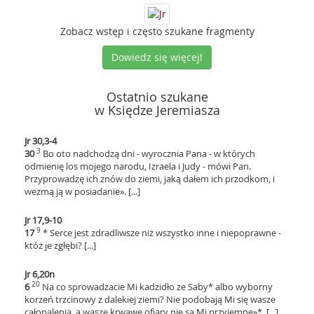
Zobacz wstęp i często szukane fragmenty
Dowiedz się więcej!
Ostatnio szukane
w Księdze Jeremiasza
Jr 30,3-4
3
30
Bo oto nadchodzą dni - wyrocznia Pana - w których
odmienię los mojego narodu, Izraela i Judy - mówi Pan.
Przyprowadzę ich znów do ziemi, jaką dałem ich przodkom, i
wezmą ją w posiadanie». [...]
Jr 17,9-10
9
17
* Serce jest zdradliwsze niż wszystko inne i niepoprawne -
któż je zgłębi? [...]
Jr 6,20n
20
6
Na co sprowadzacie Mi kadzidło ze Saby* albo wyborny
korzeń trzcinowy z dalekiej ziemi? Nie podobają Mi się wasze
całopalenia, a wasze krwawe ofiary nie są Mi przyjemne»*. [...]