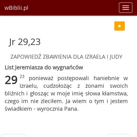
wBiblii.pl
Toggl
navig
Jr 29,23
ZAPOWIEDŹ ZBAWIENIA DLA IZRAELA I JUDY
List Jeremiasza do wygnańców
29
23
ponieważ postępowali haniebnie w
Izraelu, cudzołożąc z żonami swoich
bliźnich i głosząc w moje imię słowa kłamstwa,
czego im nie zleciłem. Ja wiem o tym i jestem
świadkiem - wyrocznia Pana.