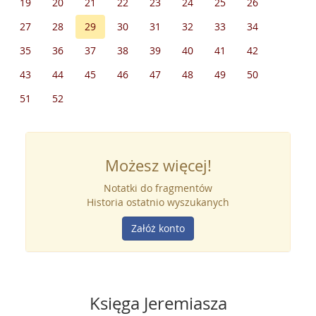
19
20
21
22
23
24
25
26
27
28
29
30
31
32
33
34
35
36
37
38
39
40
41
42
43
44
45
46
47
48
49
50
51
52
Możesz więcej!
Notatki do fragmentów
Historia ostatnio wyszukanych
Załóż konto
Księga Jeremiasza