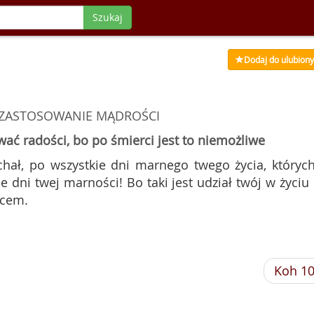
Szukaj
Dodaj do ulubion
 ZASTOSOWANIE MĄDROŚCI
ywać radości, bo po śmierci jest to niemożliwe
chał, po wszystkie dni marnego twego życia, których
 dni twej marności! Bo taki jest udział twój w życiu 
ńcem.
Koh 1