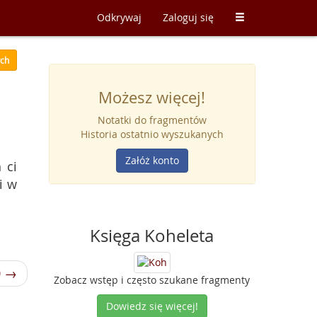
Odkrywaj
Zaloguj się
ych
Możesz więcej!
Notatki do fragmentów
Historia ostatnio wyszukanych
Załóż konto
 ci
i w
Księga Koheleta
0 →
Zobacz wstęp i często szukane fragmenty
Dowiedz się więcej!