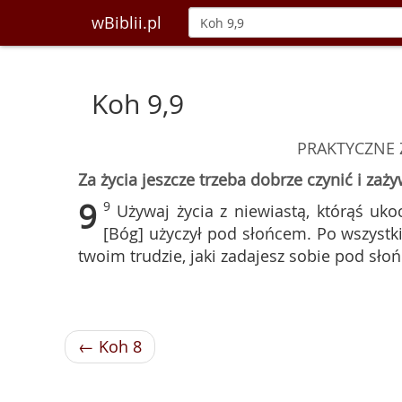
wBiblii.pl
Koh 9,9
PRAKTYCZNE
Za życia jeszcze trzeba dobrze czynić i zaż
9
9
Używaj życia z niewiastą, którąś uko
[Bóg] użyczył pod słońcem. Po wszystkie
twoim trudzie, jaki zadajesz sobie pod sło
← Koh 8