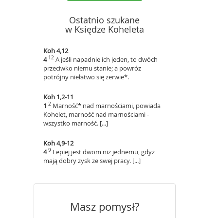
Ostatnio szukane
w Księdze Koheleta
Koh 4,12
12
4
A jeśli napadnie ich jeden, to dwóch
przeciwko niemu stanie; a powróz
potrójny niełatwo się zerwie*.
Koh 1,2-11
2
1
Marność* nad marnościami, powiada
Kohelet, marność nad marnościami -
wszystko marność. [...]
Koh 4,9-12
9
4
Lepiej jest dwom niż jednemu, gdyż
mają dobry zysk ze swej pracy. [...]
Masz pomysł?