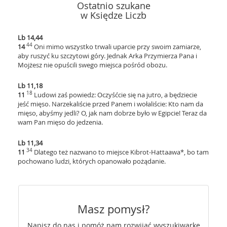
Ostatnio szukane
w Księdze Liczb
Lb 14,44
44
14
Oni mimo wszystko trwali uparcie przy swoim zamiarze,
aby ruszyć ku szczytowi góry. Jednak Arka Przymierza Pana i
Mojżesz nie opuścili swego miejsca pośród obozu.
Lb 11,18
18
11
Ludowi zaś powiedz: Oczyśćcie się na jutro, a będziecie
jeść mięso. Narzekaliście przed Panem i wołaliście: Kto nam da
mięso, abyśmy jedli? O, jak nam dobrze było w Egipcie! Teraz da
wam Pan mięso do jedzenia.
Lb 11,34
34
11
Dlatego też nazwano to miejsce Kibrot-Hattaawa*, bo tam
pochowano ludzi, których opanowało pożądanie.
Masz pomysł?
Napisz do nas i pomóż nam rozwijać wyszukiwarkę