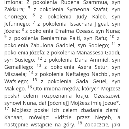
imiona: Z pokolenia Rubena Szammua, syn
5
Zakkura;
z pokolenia Symeona Szafat, syn
6
Choriego;
z pokolenia Judy Kaleb, syn
7
Jefunnego;
z pokolenia Issachara Jigeal, syn
8
Józefa;
z pokolenia Efraima Ozeasz, syn Nuna;
9
10
z pokolenia Beniamina Palti, syn Rafu;
z
11
pokolenia Zabulona Gaddiel, syn Sodiego;
z
pokolenia Józefa: z pokolenia Manassesa Gaddi,
12
syn Susiego;
z pokolenia Dana Ammiel, syn
13
Gemalliego;
z pokolenia Asera Setur, syn
14
Miszaela;
z pokolenia Neftalego Nachbi, syn
15
Wafsiego;
z pokolenia Gada Geuel, syn
16
Makiego.
Oto imiona mężów, których Mojżesz
posłał celem rozpoznania kraju. Ozeaszowi,
synowi Nuna, dał [później] Mojżesz imię Jozue*.
17
Mojżesz posłał ich celem zbadania ziemi
Kanaan, mówiąc: «Idźcie przez Negeb, a
18
następnie wstąpcie na góry.
Zobaczcie, jaki