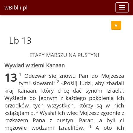
wBiblii.pl
Toggl
navig
Lb 13
ETAPY MARSZU NA PUSTYNI
Wywiad w ziemi Kanaan
13
1
Odezwał się znowu Pan do Mojżesza
2
tymi słowami:
«Poślij ludzi, aby zbadali
kraj Kanaan, który chcę dać synom Izraela.
Wyślecie po jednym z każdego pokolenia ich
przodków, tych wszystkich, którzy są w nich
3
książętami».
Wysłał ich więc Mojżesz zgodnie z
rozkazem Pana z pustyni Paran, a byli ci
4
mężowie wodzami Izraelitów.
A oto ich