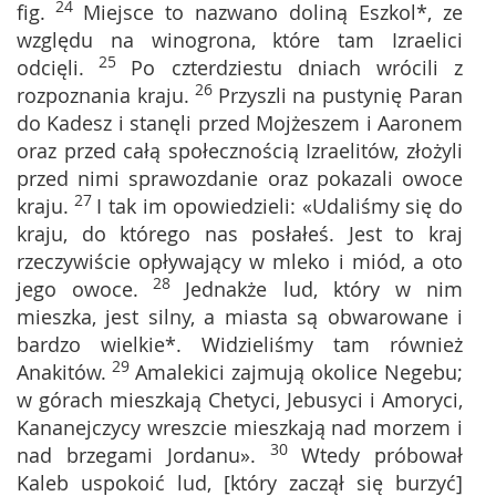
24
fig.
Miejsce to nazwano doliną Eszkol*, ze
względu na winogrona, które tam Izraelici
25
odcięli.
Po czterdziestu dniach wrócili z
26
rozpoznania kraju.
Przyszli na pustynię Paran
do Kadesz i stanęli przed Mojżeszem i Aaronem
oraz przed całą społecznością Izraelitów, złożyli
przed nimi sprawozdanie oraz pokazali owoce
27
kraju.
I tak im opowiedzieli: «Udaliśmy się do
kraju, do którego nas posłałeś. Jest to kraj
rzeczywiście opływający w mleko i miód, a oto
28
jego owoce.
Jednakże lud, który w nim
mieszka, jest silny, a miasta są obwarowane i
bardzo wielkie*. Widzieliśmy tam również
29
Anakitów.
Amalekici zajmują okolice Negebu;
w górach mieszkają Chetyci, Jebusyci i Amoryci,
Kananejczycy wreszcie mieszkają nad morzem i
30
nad brzegami Jordanu».
Wtedy próbował
Kaleb uspokoić lud, [który zaczął się burzyć]