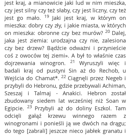
jest kraj, a mianowicie jaki lud w nim mieszka,
czy jest silny czy też słaby, czy jest liczny, czy też
19
jest go mało.
Jaki jest kraj, w którym on
mieszka: dobry czy zły, i jakie miasta, w których
20
on mieszka: obronne czy bez murów?
Dalej,
jaka jest ziemia: urodzajna czy nie, zalesiona
czy bez drzew? Bądźcie odważni i przynieście
coś z owoców tej ziemi». A był to właśnie czas
21
dojrzewania winogron.
Wyruszyli więc i
badali kraj od pustyni Sin aż do Rechob, u
22
Wejścia do Chamat*.
Ciągnęli przez Negeb i
przybyli do Hebronu, gdzie przebywali Achiman,
Szeszaj i Talmaj - Anakici. Hebron został
zbudowany siedem lat wcześniej niż Soan w
23
Egipcie.
Przybyli aż do doliny Eszkol. Tam
odcięli gałąź krzewu winnego razem z
winogronami i ponieśli ją we dwóch na drągu;
do tego [zabrali] jeszcze nieco jabłek granatu i