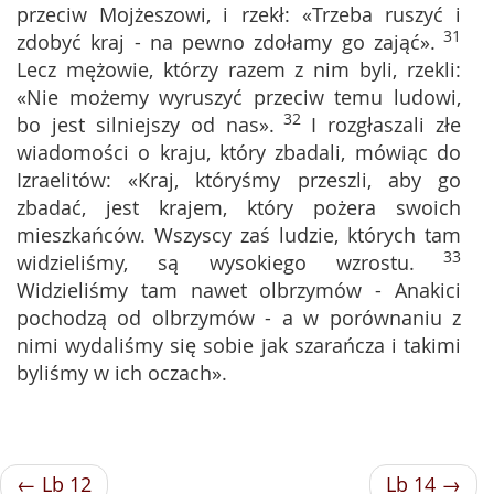
przeciw Mojżeszowi, i rzekł: «Trzeba ruszyć i
31
zdobyć kraj - na pewno zdołamy go zająć».
Lecz mężowie, którzy razem z nim byli, rzekli:
«Nie możemy wyruszyć przeciw temu ludowi,
32
bo jest silniejszy od nas».
I rozgłaszali złe
wiadomości o kraju, który zbadali, mówiąc do
Izraelitów: «Kraj, któryśmy przeszli, aby go
zbadać, jest krajem, który pożera swoich
mieszkańców. Wszyscy zaś ludzie, których tam
33
widzieliśmy, są wysokiego wzrostu.
Widzieliśmy tam nawet olbrzymów - Anakici
pochodzą od olbrzymów - a w porównaniu z
nimi wydaliśmy się sobie jak szarańcza i takimi
byliśmy w ich oczach».
← Lb 12
Lb 14 →