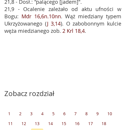
21,8 - Dosł.: "palącego [jadem]".
21,9 - Ocalenie zależało od aktu ufności w
Bogu:
Mdr 16,6n.10nn
. Wąż miedziany typem
Ukrzyżowanego (
J 3,14
). O zabobonnym kulcie
węża miedzianego zob.
2 Krl 18,4
.
Zobacz rozdział
1
2
3
4
5
6
7
8
9
10
11
12
13
14
15
16
17
18