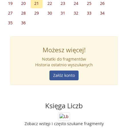
19
20
21
22
23
24
25
26
27
28
29
30
31
32
33
34
35
36
Możesz więcej!
Notatki do fragmentów
Historia ostatnio wyszukanych
Załóż konto
Księga Liczb
Zobacz wstęp i często szukane fragmenty