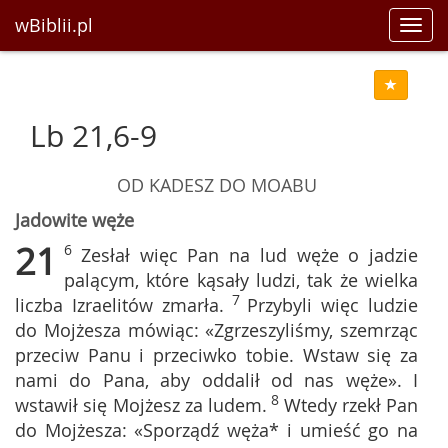
wBiblii.pl
Toggl
navig
Lb 21,6-9
OD KADESZ DO MOABU
Jadowite węże
21
6
Zesłał więc Pan na lud węże o jadzie
palącym, które kąsały ludzi, tak że wielka
7
liczba Izraelitów zmarła.
Przybyli więc ludzie
do Mojżesza mówiąc: «Zgrzeszyliśmy, szemrząc
przeciw Panu i przeciwko tobie. Wstaw się za
nami do Pana, aby oddalił od nas węże». I
8
wstawił się Mojżesz za ludem.
Wtedy rzekł Pan
do Mojżesza: «Sporządź węża* i umieść go na