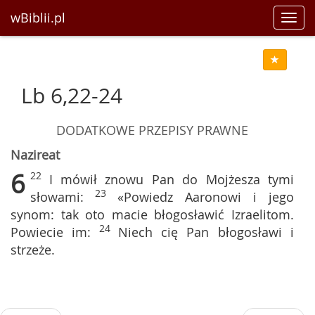
wBiblii.pl
Toggl
navig
Lb 6,22-24
DODATKOWE PRZEPISY PRAWNE
Nazireat
6
22
I mówił znowu Pan do Mojżesza tymi
23
słowami:
«Powiedz Aaronowi i jego
synom: tak oto macie błogosławić Izraelitom.
24
Powiecie im:
Niech cię Pan błogosławi i
strzeże.