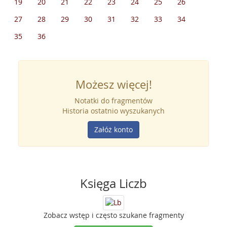
19
20
21
22
23
24
25
26
27
28
29
30
31
32
33
34
35
36
Możesz więcej!
Notatki do fragmentów
Historia ostatnio wyszukanych
Załóż konto
Księga Liczb
Zobacz wstęp i często szukane fragmenty