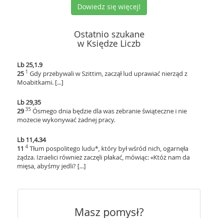
Dowiedz się więcej!
Ostatnio szukane
w Księdze Liczb
Lb 25,1.9
1
25
Gdy przebywali w Szittim, zaczął lud uprawiać nierząd z
Moabitkami. [...]
Lb 29,35
35
29
Ósmego dnia będzie dla was zebranie świąteczne i nie
możecie wykonywać żadnej pracy.
Lb 11,4.34
4
11
Tłum pospolitego ludu*, który był wśród nich, ogarnęła
żądza. Izraelici również zaczęli płakać, mówiąc: «Któż nam da
mięsa, abyśmy jedli? [...]
Masz pomysł?