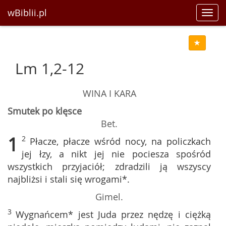
wBiblii.pl
Toggl
navig
Lm 1,2-12
WINA I KARA
Smutek po klęsce
Bet.
1
2
Płacze, płacze wśród nocy, na policzkach
jej łzy, a nikt jej nie pociesza spośród
wszystkich przyjaciół; zdradzili ją wszyscy
najbliżsi i stali się wrogami*.
Gimel.
3
Wygnańcem* jest Juda przez nędzę i ciężką