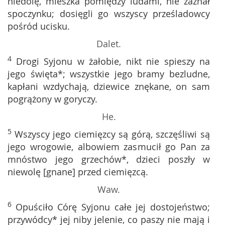
niedolę, mieszka pomiędzy ludami, nie zaznał
spoczynku; dosięgli go wszyscy prześladowcy
pośród ucisku.
Dalet.
4
Drogi Syjonu w żałobie, nikt nie spieszy na
jego święta*; wszystkie jego bramy bezludne,
kapłani wzdychają, dziewice znękane, on sam
pogrążony w goryczy.
He.
5
Wszyscy jego ciemięzcy są górą, szczęśliwi są
jego wrogowie, albowiem zasmucił go Pan za
mnóstwo jego grzechów*, dzieci poszły w
niewolę [gnane] przed ciemięzcą.
Waw.
6
Opuściło Córę Syjonu całe jej dostojeństwo;
przywódcy* jej niby jelenie, co paszy nie mają i