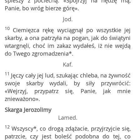
spieszy z pociechą: «Spojrzyj na nędzę mą,
Panie, bo wróg bierze górę».
Jod.
10
Ciemięzca rękę wyciągnął po wszystkie jej
skarby, a ona patrzyła na pogan, jak do świątyni
wtargnęli, choć im zakaz wydałeś, iż nie wejdą
do Twego zgromadzenia*.
Kaf.
11
Jęczy cały jej lud, szukając chleba, na żywność
swoje skarby wydali, by siły przywrócić:
«Wejrzyj, przypatrz się, Panie, jak mnie
znieważono».
Skarga Jerozolimy
Lamed.
12
Wszyscy*, co drogą zdążacie, przyjrzyjcie się,
patrzcie, czy jest boleść podobna do tej, co