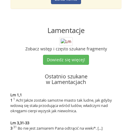
Lamentacje
Zobacz wstęp i często szukane fragmenty
Dowiedz się więcej!
Ostatnio szukane
w Lamentacjach
Lm 1,1
1
1
Ach! Jakże zostało samotne miasto tak ludne, jak gdyby
wdową się stała przodująca wśród ludów, władczyni nad
okręgami cierpi wyzysk jak niewolnica.
Lm 3,31-33
31
3
Bo nie jest zamiarem Pana odtrącić na wieki*. [...]