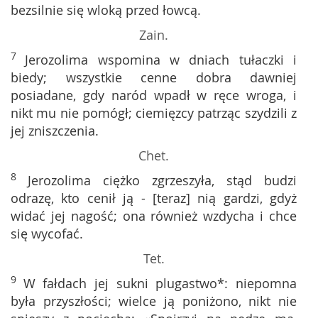
bezsilnie się wloką przed łowcą.
Zain.
7
Jerozolima wspomina w dniach tułaczki i
biedy; wszystkie cenne dobra dawniej
posiadane, gdy naród wpadł w ręce wroga, i
nikt mu nie pomógł; ciemięzcy patrząc szydzili z
jej zniszczenia.
Chet.
8
Jerozolima ciężko zgrzeszyła, stąd budzi
odrazę, kto cenił ją - [teraz] nią gardzi, gdyż
widać jej nagość; ona również wzdycha i chce
się wycofać.
Tet.
9
W fałdach jej sukni plugastwo*: niepomna
była przyszłości; wielce ją poniżono, nikt nie