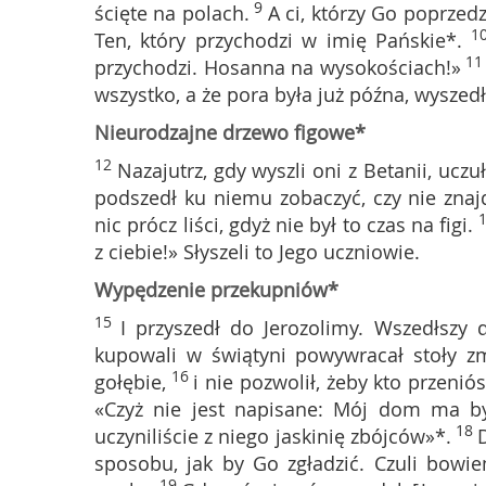
9
ścięte na polach.
A ci, którzy Go poprzedz
1
Ten, który przychodzi w imię Pańskie*.
1
przychodzi. Hosanna na wysokościach!»
wszystko, a że pora była już późna, wysze
Nieurodzajne drzewo figowe*
12
Nazajutrz, gdy wyszli oni z Betanii, uczuł
podszedł ku niemu zobaczyć, czy nie znajdz
nic prócz liści, gdyż nie był to czas na figi.
z ciebie!» Słyszeli to Jego uczniowie.
Wypędzenie przekupniów*
15
I przyszedł do Jerozolimy. Wszedłszy d
kupowali w świątyni powywracał stoły zmi
16
gołębie,
i nie pozwolił, żeby kto przeniós
«Czyż nie jest napisane: Mój dom ma b
18
uczyniliście z niego jaskinię zbójców»*.
sposobu, jak by Go zgładzić. Czuli bowi
19