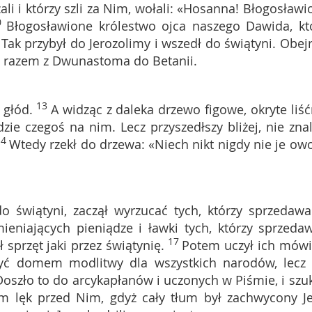
ali i którzy szli za Nim, wołali: «Hosanna! Błogosławi
0
Błogosławione królestwo ojca naszego Dawida, kt
1
Tak przybył do Jerozolimy i wszedł do świątyni. Obejr
dł razem z Dwunastoma do Betanii.
13
 głód.
A widząc z daleka drzewo figowe, okryte liść
ie czegoś na nim. Lecz przyszedłszy bliżej, nie znal
14
Wtedy rzekł do drzewa: «Niech nikt nigdy nie je ow
o świątyni, zaczął wyrzucać tych, którzy sprzedawal
eniających pieniądze i ławki tych, którzy sprzedaw
17
ł sprzęt jaki przez świątynię.
Potem uczył ich mówi
yć domem modlitwy dla wszystkich narodów, lecz
Doszło to do arcykapłanów i uczonych w Piśmie, i szuk
em lęk przed Nim, gdyż cały tłum był zachwycony J