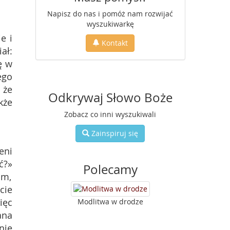
Napisz do nas i pomóż nam rozwijać
wyszukiwarkę
e i
Kontakt
ał:
ę w
ego
 że
Odkrywaj Słowo Boże
kże
Zobacz co inni wyszukiwali
Zainspiruj się
eni
ć?»
Polecamy
am,
cie
ięc
Modlitwa w drodze
ana
nie