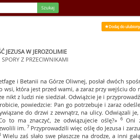
Szukaj
Dodaj do ulubion
Ć JEZUSA W JEROZOLIMIE
I SPORY Z PRZECIWNIKAMI
Betfage i Betanii na Górze Oliwnej, posłał dwóch spoś
do wsi, która jest przed wami, a zaraz przy wejściu do n
e nikt z ludzi nie siedział. Odwiążcie je i przyprowadź
robicie, powiedzcie: Pan go potrzebuje i zaraz odeśle
rzywiązane do drzwi z zewnątrz, na ulicy. Odwiązali je,
6
«Co to ma znaczyć, że odwiązujecie oślę?»
Oni 
7
zwolili im.
Przyprowadzili więc oślę do Jezusa i zarzuc
8
Wielu zaś słało swe płaszcze na drodze, a inni gałą