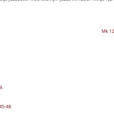
Mk 1
9
.
,45-48
.