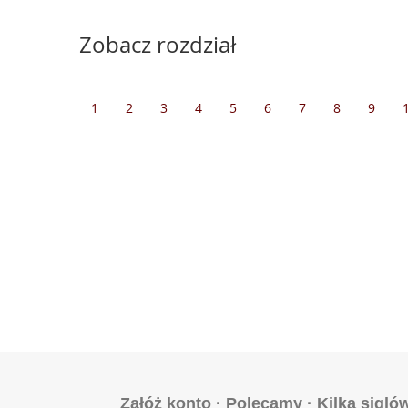
Zobacz rozdział
1
2
3
4
5
6
7
8
9
Załóż konto
·
Polecamy
·
Kilka sigló