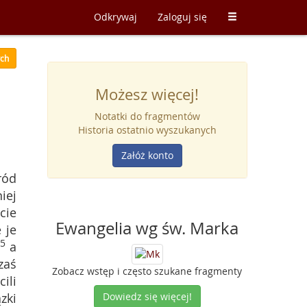
Odkrywaj
Zaloguj się
ych
Możesz więcej!
Notatki do fragmentów
Historia ostatnio wyszukanych
Załóż konto
ród
iej
cie
Ewangelia wg św. Marka
 je
5
a
zaś
Zobacz wstęp i często szukane fragmenty
ili
zki
Dowiedz się więcej!