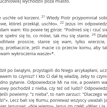
 uczniowie] wychodzili poza miasto.
21
e uschłe od korzeni.
Wtedy Piotr przypomniał sobi
22
we, któreś przeklął, uschło».
Jezus im odpowiedzi
am wam: Kto powie tej górze: "Podnieś się i rzuć si
24
że spełni się to, co mówi, tak mu się stanie.
Dlat
twie prosicie, stanie się wam, tylko wierzcie,
wy, przebaczcie, jeśli macie co przeciw komu, aby ta
ył wam wykroczenia wasze»*.
ził po świątyni, przystąpili do Niego arcykapłani, ucz
rawem to czynisz? I kto Ci dał tę władzę, żeby to czyni
dno pytanie. Odpowiedzcie Mi na nie, a powiem w
nowy pochodził z nieba, czy też od ludzi? Odpowiedz
Jeśli powiemy: "z nieba", to nam zarzuci: "Dlaczego w
i"». Lecz bali się tłumu, ponieważ wszyscy uważali J
ięc Jezusowi: «Nie wiemy». Jezus im rzekł: «Więc i Ja 