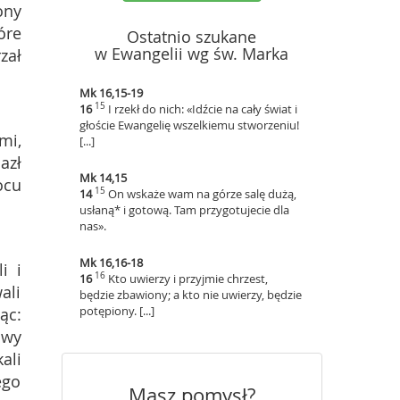
ony
óre
Ostatnio szukane
w Ewangelii wg św. Marka
zał
Mk 16,15-19
15
16
I rzekł do nich: «Idźcie na cały świat i
głoście Ewangelię wszelkiemu stworzeniu!
mi,
[...]
azł
Mk 14,15
ocu
15
14
On wskaże wam na górze salę dużą,
usłaną* i gotową. Tam przygotujecie dla
nas».
Mk 16,16-18
i i
16
16
Kto uwierzy i przyjmie chrzest,
ali
będzie zbawiony; a kto nie uwierzy, będzie
potępiony. [...]
ąc:
 wy
ali
ego
Masz pomysł?