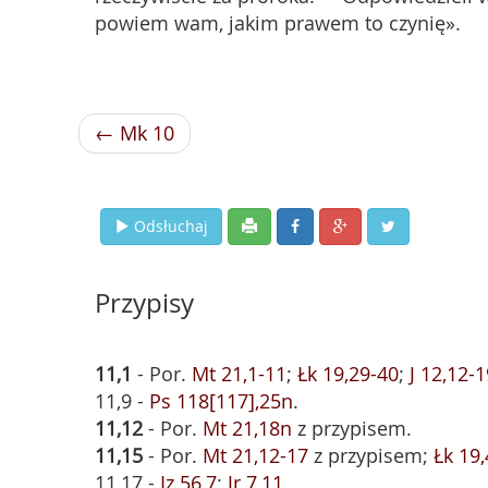
powiem wam, jakim prawem to czynię».
← Mk 10
Odsłuchaj
Przypisy
11,1
- Por.
Mt 21,1-11
;
Łk 19,29-40
;
J 12,12-1
11,9 -
Ps 118[117],25n
.
11,12
- Por.
Mt 21,18n
z przypisem.
11,15
- Por.
Mt 21,12-17
z przypisem;
Łk 19
11,17 -
Iz 56,7
;
Jr 7,11
.