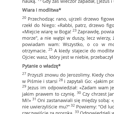
nauką.
Gdy zaś wieczór zapadał, [Jezus i
Wiara i modlitwa*
20
Przechodząc rano, ujrzeli drzewo figow
rzekł do Niego: «Rabbi, patrz, drzewo figo
23
«Miejcie wiarę w Boga!
Zaprawdę, powiad
morze", a nie wątpi w duszy, lecz wierzy, 
powiadam wam: Wszystko, o co w modli
25
otrzymacie.
A kiedy stajecie do modlit
Ojciec wasz, który jest w niebie, przebacz
Pytanie o władzę*
27
Przyszli znowu do Jerozolimy. Kiedy chod
28
w Piśmie i starsi
i zapytali Go: «Jakim p
29
Jezus im odpowiedział: «Zadam wam je
30
jakim prawem to czynię.
Czy chrzest Ja
31
Mi!»
Oni zastanawiali się między sobą: «
32
nie uwierzyliście mu?"
Powiemy: "Od ludz
33
rzeczywiście za proroka.
Odpowiedzieli w