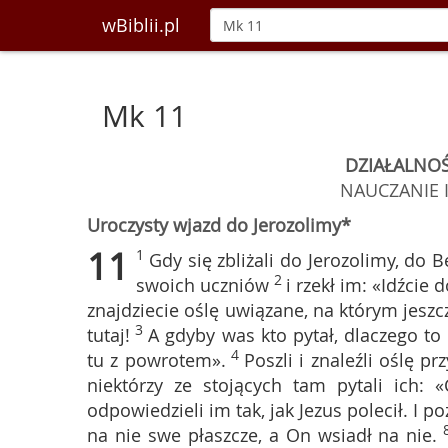
wBiblii.pl
Mk 11
DZIAŁALNOŚ
NAUCZANIE 
Uroczysty wjazd do Jerozolimy*
11
1
Gdy się zbliżali do Jerozolimy, do 
2
swoich uczniów
i rzekł im: «Idźcie 
znajdziecie oślę uwiązane, na którym jeszcz
3
tutaj!
A gdyby was kto pytał, dlaczego to 
4
tu z powrotem».
Poszli i znaleźli oślę p
niektórzy ze stojących tam pytali ich: 
odpowiedzieli im tak, jak Jezus polecił. I po
na nie swe płaszcze, a On wsiadł na nie.