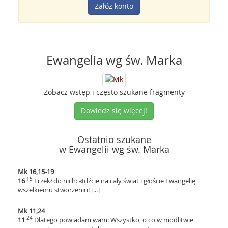
Załóż konto
Ewangelia wg św. Marka
Zobacz wstęp i często szukane fragmenty
Dowiedz się więcej!
Ostatnio szukane
w Ewangelii wg św. Marka
Mk 16,15-19
15
16
I rzekł do nich: «Idźcie na cały świat i głoście Ewangelię
wszelkiemu stworzeniu! [...]
Mk 11,24
24
11
Dlatego powiadam wam: Wszystko, o co w modlitwie