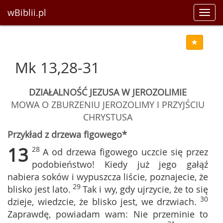
wBiblii.pl
Toggl
navig
Mk 13,28-31
DZIAŁALNOŚĆ JEZUSA W JEROZOLIMIE
MOWA O ZBURZENIU JEROZOLIMY I PRZYJŚCIU
CHRYSTUSA
Przykład z drzewa figowego*
13
28
A od drzewa figowego uczcie się przez
podobieństwo! Kiedy już jego gałąź
nabiera soków i wypuszcza liście, poznajecie, że
29
blisko jest lato.
Tak i wy, gdy ujrzycie, że to się
30
dzieje, wiedzcie, że blisko jest, we drzwiach.
Zaprawdę, powiadam wam: Nie przeminie to