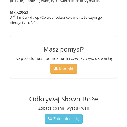
prosicie, stanie się wam, tylko wierzcie, że otrzymacie.
Mk 7,20-23
20
7
I mówił dalej: «Co wychodzi z człowieka, to czyni go
nieczystym. [...]
Masz pomysł?
Napisz do nas i pomóż nam rozwijać wyszukiwarkę
Kontakt
Odkrywaj Słowo Boże
Zobacz co inni wyszukiwali
Zainspiruj się