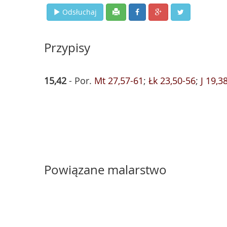
Odsłuchaj
Przypisy
15,42
- Por.
Mt 27,57-61
;
Łk 23,50-56
;
J 19,3
Powiązane malarstwo