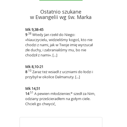
Ostatnio szukane
w Ewangelii wg św. Marka
Mk 9,38-45
38
9
Wtedy Jan rzekł do Niego:
«Nauczycielu, widzieliśmy kogoś, kto nie
chodzi z nami, jak w Twoje imię wyrzucał
złe duchy, i zabranialiśmy mu, bo nie
chodził z nami». [...]
Mk 8,10-21
10
8
Zaraz też wsiadł z uczniami do łodzi i
przybył w okolice Dalmanuty. [...]
Mk 14,51
51
14
A pewien młodzieniec* szedł za Nim,
odziany prześcieradłem na gołym ciele.
Chcieli go chwycić,