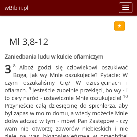
wBiblii.pl
Toggl
navig
Ml 3,8-12
Zaniedbania ludu w kulcie ofiarniczym
3
8
Alboż godzi się człowiekowi oszukiwać
Boga, jak wy Mnie oszukujecie? Pytacie: W
czym oszukaliśmy Cię? W dziesięcinach i
9
ofiarach.
Jesteście zupełnie przeklęci, bo wy - i
10
to cały naród - ustawicznie Mnie oszukujecie!
Przynieście całą dziesięcinę do spichlerza, aby
był zapas w moim domu, a wtedy możecie Mnie
doświadczać w tym - mówi Pan Zastępów - czy
wam nie otworzę zaworów niebieskich i nie
zleję na was błogosławieństwa w przeobfitej