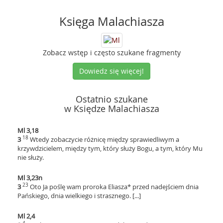
Księga Malachiasza
Zobacz wstęp i często szukane fragmenty
Dowiedz się więcej!
Ostatnio szukane
w Księdze Malachiasza
Ml 3,18
18
3
Wtedy zobaczycie różnicę między sprawiedliwym a
krzywdzicielem, między tym, który służy Bogu, a tym, który Mu
nie służy.
Ml 3,23n
23
3
Oto Ja poślę wam proroka Eliasza* przed nadejściem dnia
Pańskiego, dnia wielkiego i strasznego. [...]
Ml 2,4