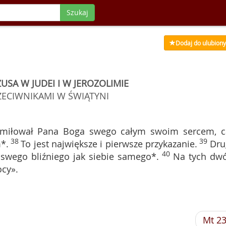
Szukaj
Dodaj do ulubion
USA W JUDEI I W JEROZOLIMIE
ZECIWNIKAMI W ŚWIĄTYNI
 miłował Pana Boga swego całym swoim sercem, c
38
39
*.
To jest największe i pierwsze przykazanie.
Dru
40
swego bliźniego jak siebie samego*.
Na tych dw
ocy».
Mt 2