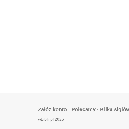
Załóż konto
·
Polecamy
·
Kilka sigló
wBiblii.pl 2026