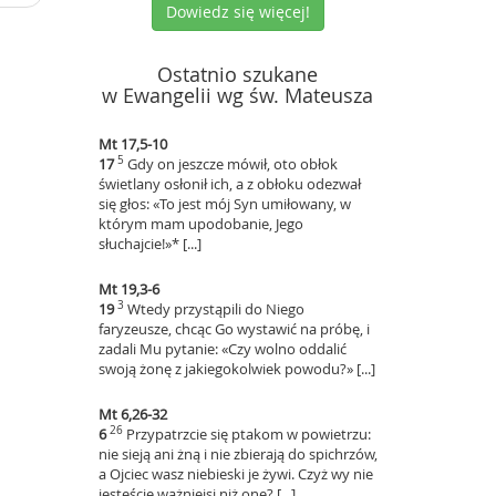
Dowiedz się więcej!
Ostatnio szukane
w Ewangelii wg św. Mateusza
Mt 17,5-10
5
17
Gdy on jeszcze mówił, oto obłok
świetlany osłonił ich, a z obłoku odezwał
się głos: «To jest mój Syn umiłowany, w
którym mam upodobanie, Jego
słuchajcie!»* [...]
Mt 19,3-6
3
19
Wtedy przystąpili do Niego
faryzeusze, chcąc Go wystawić na próbę, i
zadali Mu pytanie: «Czy wolno oddalić
swoją żonę z jakiegokolwiek powodu?» [...]
Mt 6,26-32
26
6
Przypatrzcie się ptakom w powietrzu:
nie sieją ani żną i nie zbierają do spichrzów,
a Ojciec wasz niebieski je żywi. Czyż wy nie
jesteście ważniejsi niż one? [...]