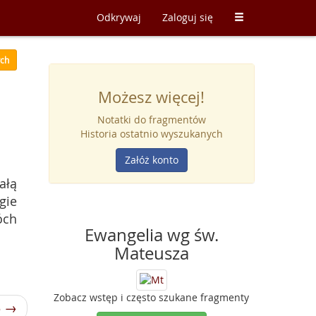
Odkrywaj
Zaloguj się
ych
Możesz więcej!
Notatki do fragmentów
Historia ostatnio wyszukanych
Załóż konto
ałą
gie
óch
Ewangelia wg św.
Mateusza
Zobacz wstęp i często szukane fragmenty
3 →