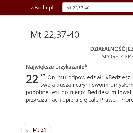
wBiblii.pl
Mt 22,37-40
DZIAŁALNOŚĆ JEZ
SPORY Z PR
Największe przykazanie*
22
37
On mu odpowiedział: «Będziesz
swoją duszą i całym swoim umysłem
podobne jest do niego: Będziesz miłował 
przykazaniach opiera się całe Prawo i Pror
← Mt 21