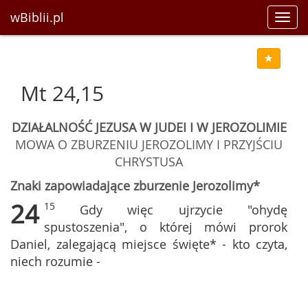
wBiblii.pl
Toggl
navig
Mt 24,15
DZIAŁALNOŚĆ JEZUSA W JUDEI I W JEROZOLIMIE
MOWA O ZBURZENIU JEROZOLIMY I PRZYJŚCIU
CHRYSTUSA
Znaki zapowiadające zburzenie Jerozolimy*
24
15
Gdy więc ujrzycie "ohydę
spustoszenia", o której mówi prorok
Daniel, zalegającą miejsce święte* - kto czyta,
niech rozumie -