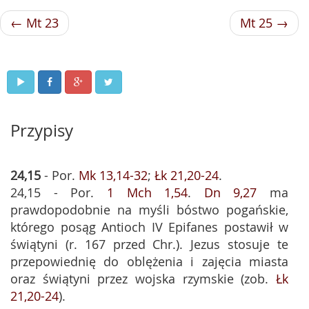
← Mt 23
Mt 25 →
Przypisy
24,15
- Por.
Mk 13,14-32
;
Łk 21,20-24
.
24,15 - Por.
1 Mch 1,54
.
Dn 9,27
ma
prawdopodobnie na myśli bóstwo pogańskie,
którego posąg Antioch IV Epifanes postawił w
świątyni (r. 167 przed Chr.). Jezus stosuje te
przepowiednię do oblężenia i zajęcia miasta
oraz świątyni przez wojska rzymskie (zob.
Łk
21,20-24
).