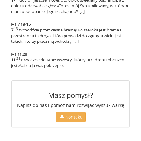
17
Gdy on jeszcze mówił, oto obłok świetlany osłonił ich, a z
obłoku odezwał się głos: «To jest mój Syn umiłowany, w którym
mam upodobanie, Jego słuchajcie!»* [...]
Mt 7,13-15
13
7
Wchodźcie przez ciasną bramę! Bo szeroka jest brama i
przestronna ta droga, która prowadzi do zguby, a wielu jest
takich, którzy przez nią wchodzą. [...]
Mt 11,28
28
11
Przyjdźcie do Mnie wszyscy, którzy utrudzeni i obciążeni
jesteście, a Ja was pokrzepię.
Masz pomysł?
Napisz do nas i pomóż nam rozwijać wyszukiwarkę
Kontakt