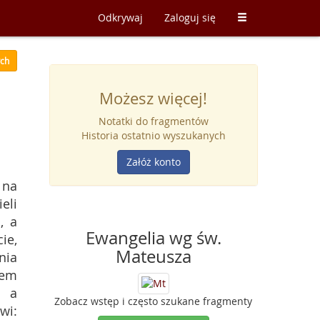
Odkrywaj
Zaloguj się
ych
Możesz więcej!
Notatki do fragmentów
Historia ostatnio wyszukanych
Załóż konto
 na
eli
, a
Ewangelia wg św.
ie,
Mateusza
nia
łem
, a
Zobacz wstęp i często szukane fragmenty
wi: