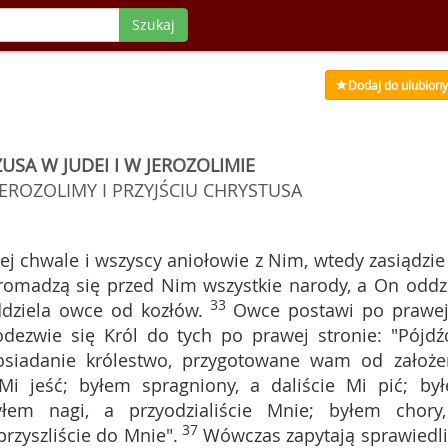
Szukaj
Dodaj do ulubion
USA W JUDEI I W JEROZOLIMIE
ROZOLIMY I PRZYJŚCIU CHRYSTUSA
ej chwale i wszyscy aniołowie z Nim, wtedy zasiądzie
gromadzą się przed Nim wszystkie narody, a On oddzi
33
oddziela owce od kozłów.
Owce postawi po prawej
dezwie się Król do tych po prawej stronie: "Pójdźc
osiadanie królestwo, przygotowane wam od założe
Mi jeść; byłem spragniony, a daliście Mi pić; by
yłem nagi, a przyodzialiście Mnie; byłem chory
37
przyszliście do Mnie".
Wówczas zapytają sprawiedli