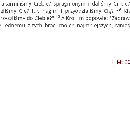
nakarmiliśmy Ciebie? spragnionym i daliśmy Ci pić
39
jęliśmy Cię? lub nagim i przyodzialiśmy Cię?
Ki
40
rzyszliśmy do Ciebie?"
A Król im odpowie: "Zapraw
 jednemu z tych braci moich najmniejszych, Mnieś
Mt 2