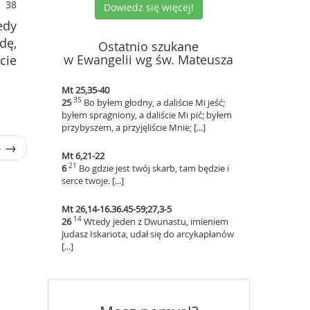
38
?
Dowiedz się więcej!
edy
dę,
Ostatnio szukane
w Ewangelii wg św. Mateusza
cie
Mt 25,35-40
35
25
Bo byłem głodny, a daliście Mi jeść;
byłem spragniony, a daliście Mi pić; byłem
przybyszem, a przyjęliście Mnie; [...]
6 →
Mt 6,21-22
21
6
Bo gdzie jest twój skarb, tam będzie i
serce twoje. [...]
Mt 26,14-16.36.45-59;27,3-5
14
26
Wtedy jeden z Dwunastu, imieniem
Judasz Iskariota, udał się do arcykapłanów
[...]