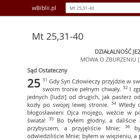
wBiblii.pl
Mt 25,31-40
DZIAŁALNOŚĆ JEZ
MOWA O ZBURZENIU JE
Sąd Ostateczny
25
31
Gdy Syn Człowieczy przyjdzie w sw
32
swoim tronie pełnym chwały.
I z
jednych [ludzi] od drugich, jak pasterz 
34
kozły po swojej lewej stronie.
Wtedy o
błogosławieni Ojca mojego, weźcie w p
35
świata!
Bo byłem głodny, a daliście 
36
przybyszem, a przyjęliście Mnie;
b
odwiedziliście Mnie; byłem w więzieniu, a 