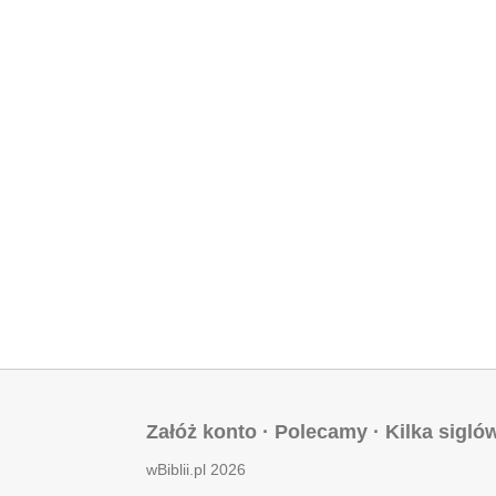
Załóż konto
·
Polecamy
·
Kilka sigló
wBiblii.pl 2026