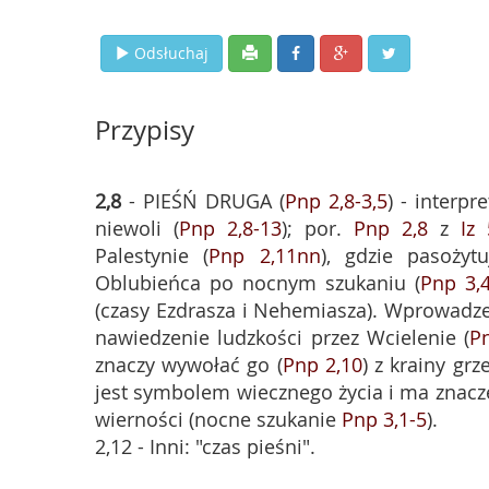
Odsłuchaj
Przypisy
2,8
- PIEŚŃ DRUGA (
Pnp 2,8-3,5
) - interp
niewoli (
Pnp 2,8-13
); por.
Pnp 2,8
z
Iz 
Palestynie (
Pnp 2,11nn
), gdzie pasożyt
Oblubieńca po nocnym szukaniu (
Pnp 3,
(czasy Ezdrasza i Nehemiasza). Wprowadzen
nawiedzenie ludzkości przez Wcielenie (
P
znaczy wywołać go (
Pnp 2,10
) z krainy gr
jest symbolem wiecznego życia i ma znacze
wierności (nocne szukanie
Pnp 3,1-5
).
2,12 - Inni: "czas pieśni".