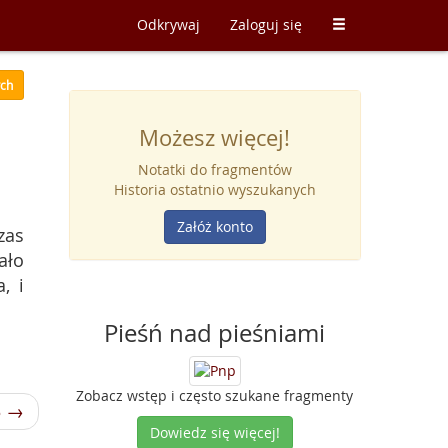
Odkrywaj
Zaloguj się
ych
Możesz więcej!
Notatki do fragmentów
Historia ostatnio wyszukanych
Załóż konto
zas
ało
, i
Pieśń nad pieśniami
Zobacz wstęp i często szukane fragmenty
3 →
Dowiedz się więcej!