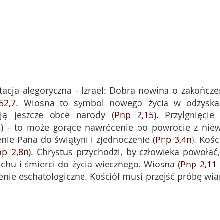
retacja alegoryczna - Izrael: Dobra nowina o zakończe
52,7
. Wiosna to symbol nowego życia w odzyska
ują jeszcze obce narody (
Pnp 2,15
). Przylgnięcie
4
) - to może gorące nawrócenie po powrocie z niew
ie Pana do świątyni i zjednoczenie (
Pnp 3,4n
). Kośc
np 2,8n
). Chrystus przychodzi, by człowieka powołać,
zechu i śmierci do życia wiecznego. Wiosna (
Pnp 2,11
nie eschatologiczne. Kościół musi przejść próbę wiar