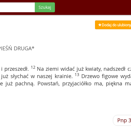
Szukaj
Dodaj do ulubion
PIEŚŃ DRUGA*
12
i przeszedł.
Na ziemi widać już kwiaty, nadszedł c
13
 już słychać w naszej krainie.
Drzewo figowe wyd
 już pachną. Powstań, przyjaciółko ma, piękna ma
Pnp 