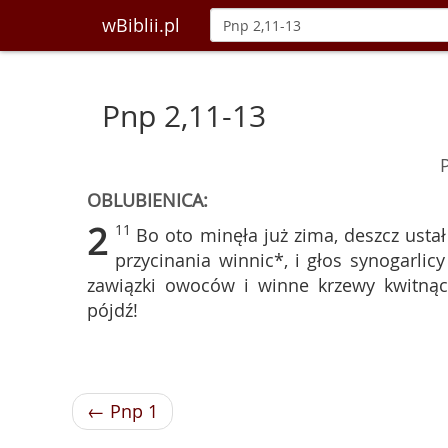
wBiblii.pl
Pnp 2,11-13
OBLUBIENICA:
2
11
Bo oto minęła już zima, deszcz ustał 
przycinania winnic*, i głos synogarlicy
zawiązki owoców i winne krzewy kwitnące
pójdź!
← Pnp 1