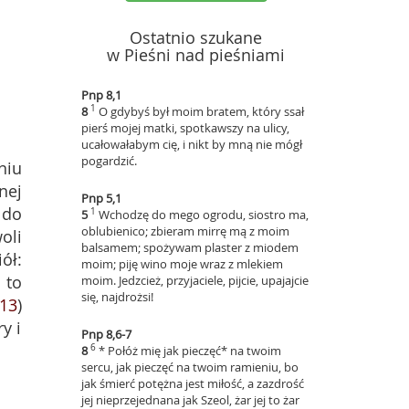
Ostatnio szukane
w Pieśni nad pieśniami
Pnp 8,1
1
8
O gdybyś był moim bratem, który ssał
pierś mojej matki, spotkawszy na ulicy,
ucałowałabym cię, i nikt by mną nie mógł
pogardzić.
niu
nej
Pnp 5,1
 do
1
5
Wchodzę do mego ogrodu, siostro ma,
oblubienico; zbieram mirrę mą z moim
oli
balsamem; spożywam plaster z miodem
iół:
moim; piję wino moje wraz z mlekiem
 to
moim. Jedzcież, przyjaciele, pijcie, upajajcie
się, najdrożsi!
-13
)
y i
Pnp 8,6-7
6
8
* Połóż mię jak pieczęć* na twoim
sercu, jak pieczęć na twoim ramieniu, bo
jak śmierć potężna jest miłość, a zazdrość
jej nieprzejednana jak Szeol, żar jej to żar