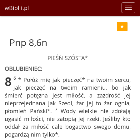
wBiblii.pl
Toggl
navig
Pnp 8,6n
PIEŚŃ SZÓSTA*
OBLUBIENIEC:
8
6
* Połóż mię jak pieczęć* na twoim sercu,
jak pieczęć na twoim ramieniu, bo jak
śmierć potężna jest miłość, a zazdrość jej
nieprzejednana jak Szeol, żar jej to żar ognia,
7
płomień Pański*.
Wody wielkie nie zdołają
ugasić miłości, nie zatopią jej rzeki. Jeśliby kto
oddał za miłość całe bogactwo swego domu,
pogardzą nim tylko*.