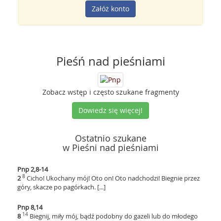
Załóż konto
Pieśń nad pieśniami
Zobacz wstęp i często szukane fragmenty
Dowiedz się więcej!
Ostatnio szukane
w Pieśni nad pieśniami
Pnp 2,8-14
8
2
Cicho! Ukochany mój! Oto on! Oto nadchodzi! Biegnie przez
góry, skacze po pagórkach. [...]
Pnp 8,14
14
8
Biegnij, miły mój, bądź podobny do gazeli lub do młodego