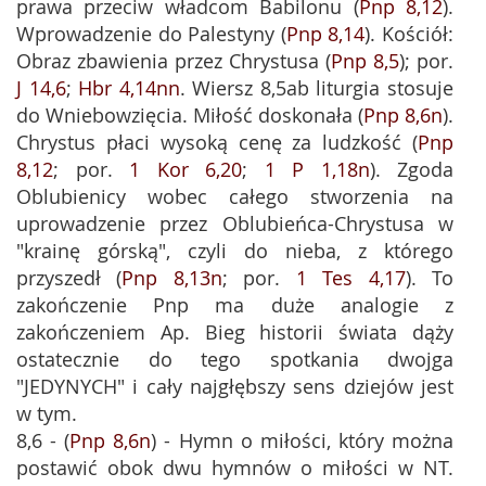
prawa przeciw władcom Babilonu (
Pnp 8,12
).
Wprowadzenie do Palestyny (
Pnp 8,14
). Kościół:
Obraz zbawienia przez Chrystusa (
Pnp 8,5
); por.
J 14,6
;
Hbr 4,14nn
. Wiersz 8,5ab liturgia stosuje
do Wniebowzięcia. Miłość doskonała (
Pnp 8,6n
).
Chrystus płaci wysoką cenę za ludzkość (
Pnp
8,12
; por.
1 Kor 6,20
;
1 P 1,18n
). Zgoda
Oblubienicy wobec całego stworzenia na
uprowadzenie przez Oblubieńca-Chrystusa w
"krainę górską", czyli do nieba, z którego
przyszedł (
Pnp 8,13n
; por.
1 Tes 4,17
). To
zakończenie Pnp ma duże analogie z
zakończeniem Ap. Bieg historii świata dąży
ostatecznie do tego spotkania dwojga
"JEDYNYCH" i cały najgłębszy sens dziejów jest
w tym.
8,6 - (
Pnp 8,6n
) - Hymn o miłości, który można
postawić obok dwu hymnów o miłości w NT.