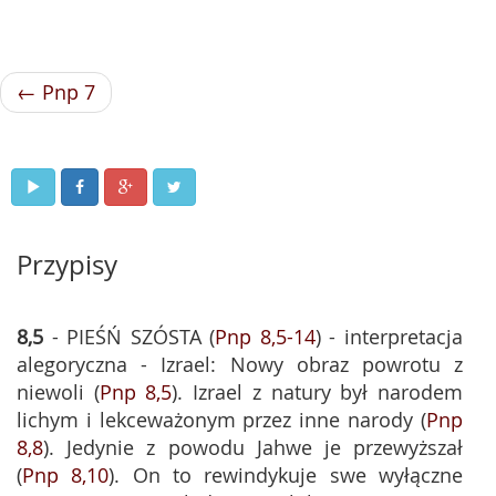
← Pnp 7
Przypisy
8,5
- PIEŚŃ SZÓSTA (
Pnp 8,5-14
) - interpretacja
alegoryczna - Izrael: Nowy obraz powrotu z
niewoli (
Pnp 8,5
). Izrael z natury był narodem
lichym i lekceważonym przez inne narody (
Pnp
8,8
). Jedynie z powodu Jahwe je przewyższał
(
Pnp 8,10
). On to rewindykuje swe wyłączne