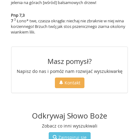
jelenia na górach [wśród] balsamowych drzew!
Pnp 7,3
3
7
Łono* twe, czasza okrągła: niechaj nie zbraknie w niej wina
korzennego! Brzuch twój jak stos pszenicznego ziarna okolony
wiankiem lilii.
Masz pomysł?
Napisz do nas i pomóż nam rozwijać wyszukiwarkę
Kontakt
Odkrywaj Słowo Boże
Zobacz co inni wyszukiwali
Zainspiruj się