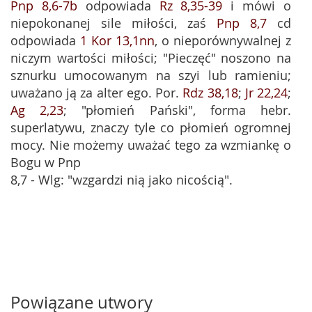
Pnp 8,6-7b
odpowiada
Rz 8,35-39
i mówi o
niepokonanej sile miłości, zaś
Pnp 8,7
cd
odpowiada
1 Kor 13,1nn
, o nieporównywalnej z
niczym wartości miłości; "Pieczęć" noszono na
sznurku umocowanym na szyi lub ramieniu;
uważano ją za alter ego. Por.
Rdz 38,18
;
Jr 22,24
;
Ag 2,23
; "płomień Pański", forma hebr.
superlatywu, znaczy tyle co płomień ogromnej
mocy. Nie możemy uważać tego za wzmiankę o
Bogu w Pnp
8,7 - Wlg: "wzgardzi nią jako nicością".
Powiązane utwory