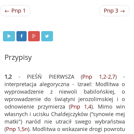
← Pnp 1
Pnp 3 →
Przypisy
1,2
- PIEŚŃ PIERWSZA (
Pnp 1,2-2,7
) -
interpretacja alegoryczna - Izrael: Modlitwa o
wyprowadzenie z niewoli babilońskiej, o
wprowadzenie do świątyni jerozolimskiej i o
odnowienie przymierza (
Pnp 1,4
). Mimo win
własnych i ucisku Chaldejczyków ("synowie mej
matki") naród nie utracił swego wybraństwa
(
Pnp 1,5n
). Modlitwa o wskazanie drogi powrotu