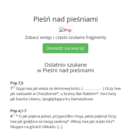
Pieśń nad pieśniami
Zobacz wstęp i często szukane fragmenty
Dowiedz się więcej!
Ostatnio szukane
w Pieśni nad pieśniami
Pnp 7,5
5
7
Szyja twa jak wieża ze słoniowej kości. ( . . . . . . . . . . . ) Oczy twe
jak sadzawki w Cheszbonie*, u bramy Bat-Rabbim*. Nos twój
jak baszta Libanu, spoglądająca ku Damaszkowi.
Pnp 4,1-7
1
4
* O jak piękna jesteś, przyjaciółko moja, jakże piękna! Oczy
twe jak gołębice za twoją zasłoną*. Włosy twe jak stado kóz*
falujące na górach Gileadu. [...]