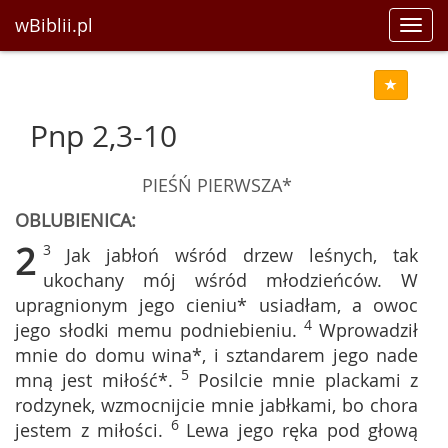
wBiblii.pl
Toggl
navig
Pnp 2,3-10
PIEŚŃ PIERWSZA*
OBLUBIENICA:
2
3
Jak jabłoń wśród drzew leśnych, tak
ukochany mój wśród młodzieńców. W
upragnionym jego cieniu* usiadłam, a owoc
4
jego słodki memu podniebieniu.
Wprowadził
mnie do domu wina*, i sztandarem jego nade
5
mną jest miłość*.
Posilcie mnie plackami z
rodzynek, wzmocnijcie mnie jabłkami, bo chora
6
jestem z miłości.
Lewa jego ręka pod głową