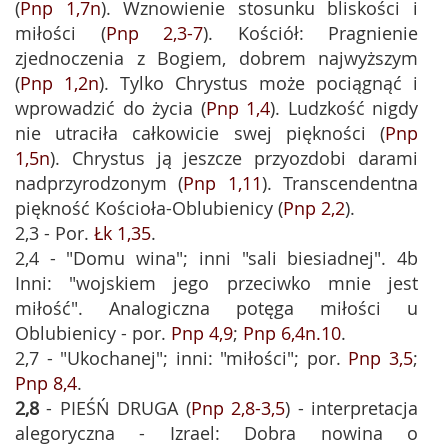
(
Pnp 1,7n
). Wznowienie stosunku bliskości i
miłości (
Pnp 2,3-7
). Kościół: Pragnienie
zjednoczenia z Bogiem, dobrem najwyższym
(
Pnp 1,2n
). Tylko Chrystus może pociągnąć i
wprowadzić do życia (
Pnp 1,4
). Ludzkość nigdy
nie utraciła całkowicie swej piękności (
Pnp
1,5n
). Chrystus ją jeszcze przyozdobi darami
nadprzyrodzonym (
Pnp 1,11
). Transcendentna
piękność Kościoła-Oblubienicy (
Pnp 2,2
).
2,3 - Por.
Łk 1,35
.
2,4 - "Domu wina"; inni "sali biesiadnej". 4b
Inni: "wojskiem jego przeciwko mnie jest
miłość". Analogiczna potęga miłości u
Oblubienicy - por.
Pnp 4,9
;
Pnp 6,4n.10
.
2,7 - "Ukochanej"; inni: "miłości"; por.
Pnp 3,5
;
Pnp 8,4
.
2,8
- PIEŚŃ DRUGA (
Pnp 2,8-3,5
) - interpretacja
alegoryczna - Izrael: Dobra nowina o