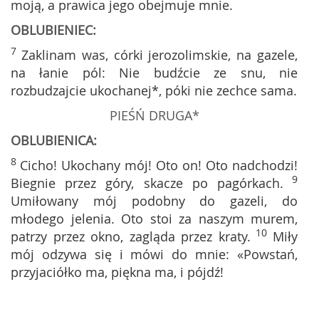
moją, a prawica jego obejmuje mnie.
OBLUBIENIEC:
7
Zaklinam was, córki jerozolimskie, na gazele,
na łanie pól: Nie budźcie ze snu, nie
rozbudzajcie ukochanej*, póki nie zechce sama.
PIEŚŃ DRUGA*
OBLUBIENICA:
8
Cicho! Ukochany mój! Oto on! Oto nadchodzi!
9
Biegnie przez góry, skacze po pagórkach.
Umiłowany mój podobny do gazeli, do
młodego jelenia. Oto stoi za naszym murem,
10
patrzy przez okno, zagląda przez kraty.
Miły
mój odzywa się i mówi do mnie: «Powstań,
przyjaciółko ma, piękna ma, i pójdź!