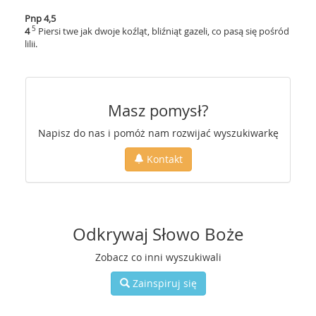
Pnp 4,5
5
4
Piersi twe jak dwoje koźląt, bliźniąt gazeli, co pasą się pośród
lilii.
Masz pomysł?
Napisz do nas i pomóż nam rozwijać wyszukiwarkę
Kontakt
Odkrywaj Słowo Boże
Zobacz co inni wyszukiwali
Zainspiruj się