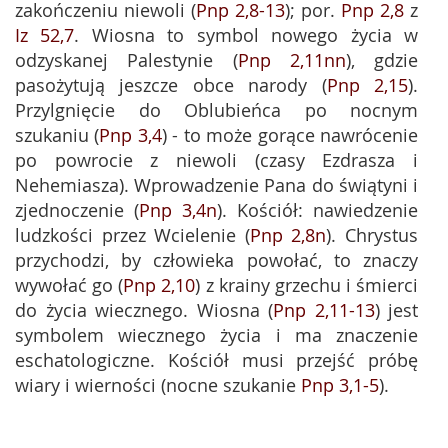
zakończeniu niewoli (
Pnp 2,8-13
); por.
Pnp 2,8
z
Iz 52,7
. Wiosna to symbol nowego życia w
odzyskanej Palestynie (
Pnp 2,11nn
), gdzie
pasożytują jeszcze obce narody (
Pnp 2,15
).
Przylgnięcie do Oblubieńca po nocnym
szukaniu (
Pnp 3,4
) - to może gorące nawrócenie
po powrocie z niewoli (czasy Ezdrasza i
Nehemiasza). Wprowadzenie Pana do świątyni i
zjednoczenie (
Pnp 3,4n
). Kościół: nawiedzenie
ludzkości przez Wcielenie (
Pnp 2,8n
). Chrystus
przychodzi, by człowieka powołać, to znaczy
wywołać go (
Pnp 2,10
) z krainy grzechu i śmierci
do życia wiecznego. Wiosna (
Pnp 2,11-13
) jest
symbolem wiecznego życia i ma znaczenie
eschatologiczne. Kościół musi przejść próbę
wiary i wierności (nocne szukanie
Pnp 3,1-5
).