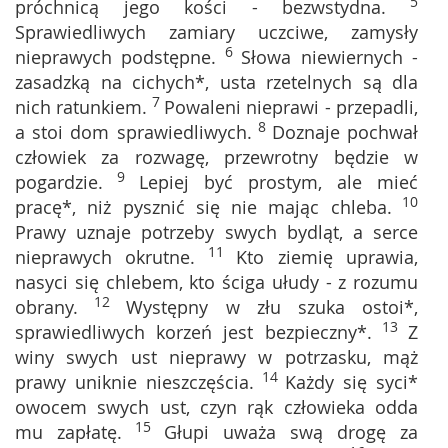
5
próchnicą jego kości - bezwstydna.
Sprawiedliwych zamiary uczciwe, zamysły
6
nieprawych podstępne.
Słowa niewiernych -
zasadzką na cichych*, usta rzetelnych są dla
7
nich ratunkiem.
Powaleni nieprawi - przepadli,
8
a stoi dom sprawiedliwych.
Doznaje pochwał
człowiek za rozwagę, przewrotny będzie w
9
pogardzie.
Lepiej być prostym, ale mieć
10
pracę*, niż pysznić się nie mając chleba.
Prawy uznaje potrzeby swych bydląt, a serce
11
nieprawych okrutne.
Kto ziemię uprawia,
nasyci się chlebem, kto ściga ułudy - z rozumu
12
obrany.
Występny w złu szuka ostoi*,
13
sprawiedliwych korzeń jest bezpieczny*.
Z
winy swych ust nieprawy w potrzasku, mąż
14
prawy uniknie nieszczęścia.
Każdy się syci*
owocem swych ust, czyn rąk człowieka odda
15
mu zapłatę.
Głupi uważa swą drogę za