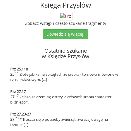
Księga Przysłów
Zobacz wstęp i często szukane fragmenty
Dowiedz się więcej!
Ostatnio szukane
w Księdze Przysłów
Prz 25,11n
11
25
Złote jabłka na sprzętach ze srebra - to słowo mówione w
czasie właściwym. [...]
Prz 27,17
17
27
Żelazo żelazem się ostrzy, a człowiek urabia charakter
bliźniego*.
Prz 27,23-27
23
27
* Troszcz się o potrzeby zwierząt, zwracaj uwagę na
trzodę; [...]