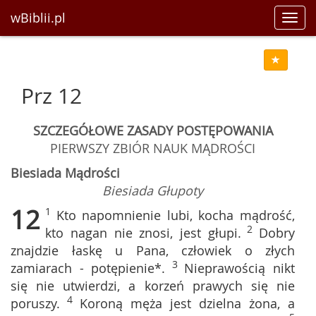
wBiblii.pl
Toggl
navig
Prz 12
SZCZEGÓŁOWE ZASADY POSTĘPOWANIA
PIERWSZY ZBIÓR NAUK MĄDROŚCI
Biesiada Mądrości
Biesiada Głupoty
12
1
Kto napomnienie lubi, kocha mądrość,
2
kto nagan nie znosi, jest głupi.
Dobry
znajdzie łaskę u Pana, człowiek o złych
3
zamiarach - potępienie*.
Nieprawością nikt
się nie utwierdzi, a korzeń prawych się nie
4
poruszy.
Koroną męża jest dzielna żona, a