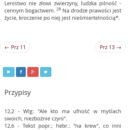
Lenistwo nie złowi zwierzyny, ludzka pilność -
28
cennym bogactwem.
Na drodze prawości jest
życie, kroczenie po niej jest nieśmiertelnością*.
← Prz 11
Prz 13 →
Przypisy
12,2 - Wlg: "Ale kto ma ufność w myślach
swoich, niezbożnie czyni".
12,6 - Tekst popr.; hebr.: "na krew", co inni