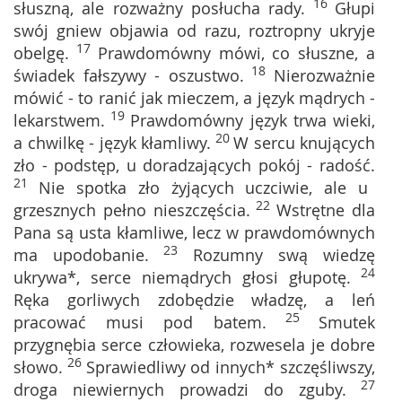
16
słuszną, ale rozważny posłucha rady.
Głupi
swój gniew objawia od razu, roztropny ukryje
17
obelgę.
Prawdomówny mówi, co słuszne, a
18
świadek fałszywy - oszustwo.
Nierozważnie
mówić - to ranić jak mieczem, a język mądrych -
19
lekarstwem.
Prawdomówny język trwa wieki,
20
a chwilkę - język kłamliwy.
W sercu knujących
zło - podstęp, u doradzających pokój - radość.
21
Nie spotka zło żyjących uczciwie, ale u
22
grzesznych pełno nieszczęścia.
Wstrętne dla
Pana są usta kłamliwe, lecz w prawdomównych
23
ma upodobanie.
Rozumny swą wiedzę
24
ukrywa*, serce niemądrych głosi głupotę.
Ręka gorliwych zdobędzie władzę, a leń
25
pracować musi pod batem.
Smutek
przygnębia serce człowieka, rozwesela je dobre
26
słowo.
Sprawiedliwy od innych* szczęśliwszy,
27
droga niewiernych prowadzi do zguby.