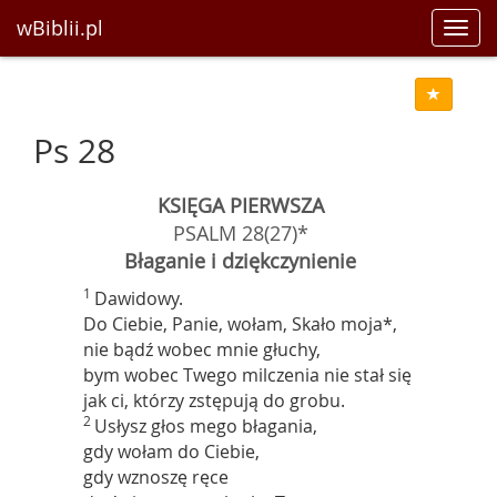
wBiblii.pl
Toggl
navig
Ps 28
KSIĘGA PIERWSZA
PSALM 28(27)*
Błaganie i dziękczynienie
1
Dawidowy.
Do Ciebie, Panie, wołam, Skało moja*,
nie bądź wobec mnie głuchy,
bym wobec Twego milczenia nie stał się
jak ci, którzy zstępują do grobu.
2
Usłysz głos mego błagania,
gdy wołam do Ciebie,
gdy wznoszę ręce