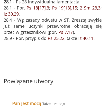
28,1
- Ps 28 Indywidualna lamentacja.
28,1 - Por.
Ps 18[17],3
;
Ps 19[18],15
;
2 Sm 23,3
;
Iz 30,29
.
28,4 - Wg zasady odwetu w ST. Zresztą zwykle
już same uczynki przewrotne obracają się
przeciw grzesznikowi (por.
Ps 7,17
).
28,9 - Por. przypis do
Ps 25,22
, także
Iz 40,11
.
Powiązane utwory
Pan jest mocą
Taize
- Ps 28,8