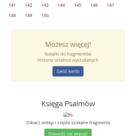
141
142
143
144
145
146
147
148
149
150
Możesz więcej!
Notatki do fragmentów
Historia ostatnio wyszukanych
Załóż konto
Księga Psalmów
Zobacz wstęp i często szukane fragmenty
Dowiedz się więcej!