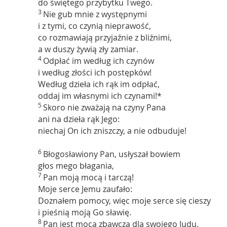
do świętego przybytku Twego.
3
Nie gub mnie z występnymi
i z tymi, co czynią nieprawość,
co rozmawiają przyjaźnie z bliźnimi,
a w duszy żywią zły zamiar.
4
Odpłać im według ich czynów
i według złości ich postępków!
Według dzieła ich rąk im odpłać,
oddaj im własnymi ich czynami!*
5
Skoro nie zważają na czyny Pana
ani na dzieła rąk Jego:
niechaj On ich zniszczy, a nie odbuduje!
6
Błogosławiony Pan, usłyszał bowiem
głos mego błagania,
7
Pan moją mocą i tarczą!
Moje serce Jemu zaufało:
Doznałem pomocy, więc moje serce się cieszy
i pieśnią moją Go sławię.
8
Pan jest mocą zbawczą dla swojego ludu,