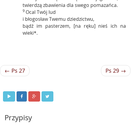
twierdzą zbawienia dla swego pomazańca.
9
Ocal Twój lud
i błogosław Twemu dziedzictwu,
bądź im pasterzem, [na ręku] nieś ich na
wieki*.
← Ps 27
Ps 29 →
Przypisy