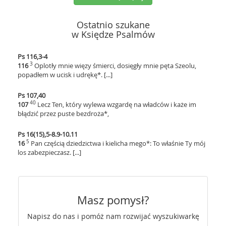
Ostatnio szukane
w Księdze Psalmów
Ps 116,3-4
3
116
Oplotły mnie więzy śmierci, dosięgły mnie pęta Szeolu,
popadłem w ucisk i udrękę*. [...]
Ps 107,40
40
107
Lecz Ten, który wylewa wzgardę na władców i każe im
błądzić przez puste bezdroża*,
Ps 16(15),5-8.9-10.11
5
16
Pan częścią dziedzictwa i kielicha mego*: To właśnie Ty mój
los zabezpieczasz. [...]
Masz pomysł?
Napisz do nas i pomóż nam rozwijać wyszukiwarkę