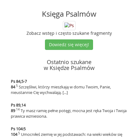
Księga Psalmów
Zobacz wstęp i często szukane fragmenty
Dowiedz się więcej!
Ostatnio szukane
w Księdze Psalmów
Ps 84,5-7
5
84
Szczęśliwi, którzy mieszkają w domu Twoim, Panie,
nieustannie Cię wychwalają. [...]
Ps 89,14
14
89
Ty masz ramię pełne potęgi, mocna jest ręka Twoja i Twoja
prawica wzniesiona.
Ps 104:5
5
104
Umocniłeś ziemię w jej podstawach: na wieki wieków się