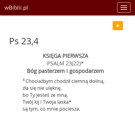
wBiblii.pl
Toggl
navig
Ps 23,4
KSIĘGA PIERWSZA
PSALM 23(22)*
Bóg pasterzem i gospodarzem
4
Chociażbym chodził ciemną doliną,
zła się nie ulęknę,
bo Ty jesteś ze mną.
Twój kij i Twoja laska*
są tym, co mnie pociesza.