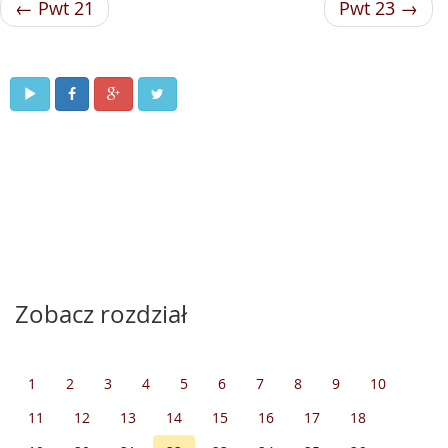
← Pwt 21
Pwt 23 →
Zobacz rozdział
1
2
3
4
5
6
7
8
9
10
11
12
13
14
15
16
17
18