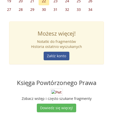
19
20
21
22
23
24
25
26
27
28
29
30
31
32
33
34
Możesz więcej!
Notatki do fragmentów
Historia ostatnio wyszukanych
Załóż konto
Księga Powtórzonego Prawa
Zobacz wstęp i często szukane fragmenty
Dowiedz się więcej!