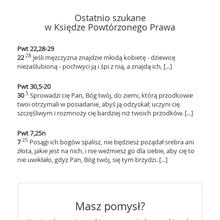
Ostatnio szukane
w Księdze Powtórzonego Prawa
Pwt 22,28-29
28
22
Jeśli mężczyzna znajdzie młodą kobietę - dziewicę
niezaślubioną - pochwyci ją i śpi z nią, a znajdą ich, [...]
Pwt 30,5-20
5
30
Sprowadzi cię Pan, Bóg twój, do ziemi, którą przodkowie
twoi otrzymali w posiadanie, abyś ją odzyskał; uczyni cię
szczęśliwym i rozmnoży cię bardziej niż twoich przodków. [...]
Pwt 7,25n
25
7
Posągi ich bogów spalisz, nie będziesz pożądał srebra ani
złota, jakie jest na nich, i nie weźmiesz go dla siebie, aby cię to
nie uwikłało, gdyż Pan, Bóg twój, się tym brzydzi. [...]
Masz pomysł?