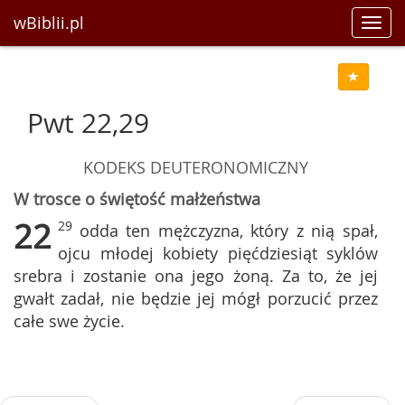
wBiblii.pl
Toggl
navig
Pwt 22,29
KODEKS DEUTERONOMICZNY
W trosce o świętość małżeństwa
22
29
odda ten mężczyzna, który z nią spał,
ojcu młodej kobiety pięćdziesiąt syklów
srebra i zostanie ona jego żoną. Za to, że jej
gwałt zadał, nie będzie jej mógł porzucić przez
całe swe życie.