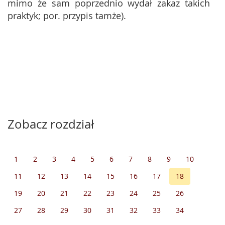
mimo że sam poprzednio wydał zakaz takich
praktyk; por. przypis tamże).
Zobacz rozdział
1
2
3
4
5
6
7
8
9
10
11
12
13
14
15
16
17
18
19
20
21
22
23
24
25
26
27
28
29
30
31
32
33
34