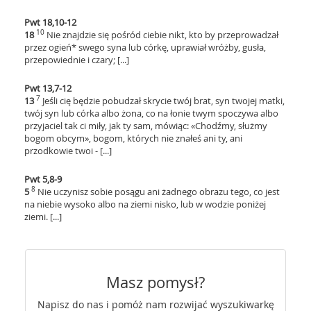
Pwt 18,10-12
10
18
Nie znajdzie się pośród ciebie nikt, kto by przeprowadzał
przez ogień* swego syna lub córkę, uprawiał wróżby, gusła,
przepowiednie i czary; [...]
Pwt 13,7-12
7
13
Jeśli cię będzie pobudzał skrycie twój brat, syn twojej matki,
twój syn lub córka albo żona, co na łonie twym spoczywa albo
przyjaciel tak ci miły, jak ty sam, mówiąc: «Chodźmy, służmy
bogom obcym», bogom, których nie znałeś ani ty, ani
przodkowie twoi - [...]
Pwt 5,8-9
8
5
Nie uczynisz sobie posągu ani żadnego obrazu tego, co jest
na niebie wysoko albo na ziemi nisko, lub w wodzie poniżej
ziemi. [...]
Masz pomysł?
Napisz do nas i pomóż nam rozwijać wyszukiwarkę