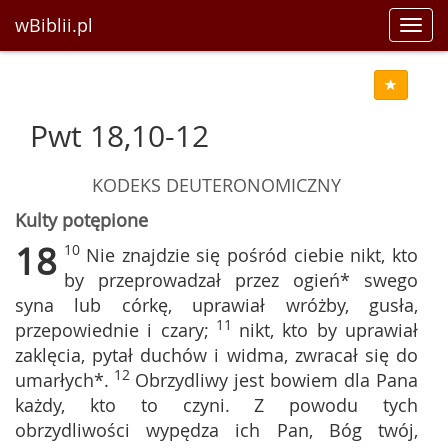
wBiblii.pl
Toggl
navig
Pwt 18,10-12
KODEKS DEUTERONOMICZNY
Kulty potępione
18
10
Nie znajdzie się pośród ciebie nikt, kto
by przeprowadzał przez ogień* swego
syna lub córkę, uprawiał wróżby, gusła,
11
przepowiednie i czary;
nikt, kto by uprawiał
zaklęcia, pytał duchów i widma, zwracał się do
12
umarłych*.
Obrzydliwy jest bowiem dla Pana
każdy, kto to czyni. Z powodu tych
obrzydliwości wypędza ich Pan, Bóg twój,