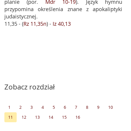
planie (por.
Mdr 10-19
). Język hymnu
przypomina określenia znane z apokaliptyki
judaistycznej.
11,35 - (
Rz 11,35n
) -
Iz 40,13
Zobacz rozdział
1
2
3
4
5
6
7
8
9
10
11
12
13
14
15
16