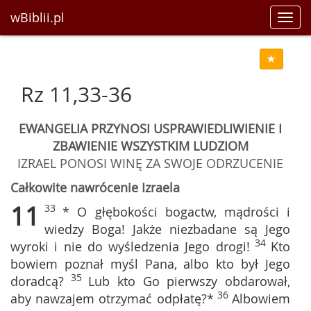
wBiblii.pl
Toggl
navig
Rz 11,33-36
EWANGELIA PRZYNOSI USPRAWIEDLIWIENIE I
ZBAWIENIE WSZYSTKIM LUDZIOM
IZRAEL PONOSI WINĘ ZA SWOJE ODRZUCENIE
Całkowite nawrócenie Izraela
11
33
* O głębokości bogactw, mądrości i
wiedzy Boga! Jakże niezbadane są Jego
34
wyroki i nie do wyśledzenia Jego drogi!
Kto
bowiem poznał myśl Pana, albo kto był Jego
35
doradcą?
Lub kto Go pierwszy obdarował,
36
aby nawzajem otrzymać odpłatę?*
Albowiem