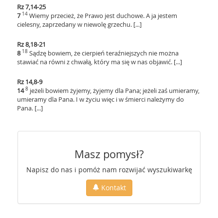
Rz 7,14-25
14
7
Wiemy przecież, że Prawo jest duchowe. A ja jestem
cielesny, zaprzedany w niewolę grzechu. [...]
Rz 8,18-21
18
8
Sądzę bowiem, że cierpień teraźniejszych nie można
stawiać na równi z chwałą, który ma się w nas objawić. [...]
Rz 14,8-9
8
14
jeżeli bowiem żyjemy, żyjemy dla Pana; jeżeli zaś umieramy,
umieramy dla Pana. I w życiu więc i w śmierci należymy do
Pana. [...]
Masz pomysł?
Napisz do nas i pomóż nam rozwijać wyszukiwarkę
Kontakt