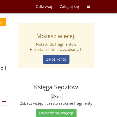
Odkrywaj
Zaloguj się
ych
Możesz więcej!
Notatki do fragmentów
Historia ostatnio wyszukanych
Załóż konto
o i
Księga Sędziów
2 →
Zobacz wstęp i często szukane fragmenty
Dowiedz się więcej!