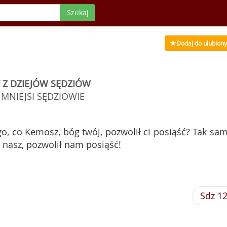
Szukaj
Dodaj do ulubion
 Z DZIEJÓW SĘDZIÓW
I MNIEJSI SĘDZIOWIE
go, co Kemosz, bóg twój, pozwolił ci posiąść? Tak sam
nasz, pozwolił nam posiąść!
Sdz 1