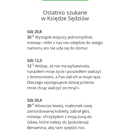
Ostatnio szukane
w Księdze Sędziów
Sdz 20,8
8
20
Wystąpili wszyscy jednomyślnie,
mówiąc: «Nikt z nas nie odejdzie do swego
namiotu ani nie uda się do domu!
Sdz 12,3
3
12
Widząc, że nie ma wybawiciela,
naraziłem moje życie i poszedłem walczyć
z Ammonitami, a Pan dał ich w moje ręce.
Dlaczego występujecie dzisiaj przeciw
mnie chcąc walczyć ze mną?»
Sdz 20,4
4
20
Wówczas lewita, małżonek owej
zamordowanej kobiety, zabrał głos,
mówiąc: «Przybyłem z moją żoną do
Gibea, które należy do [pokolenia]
Beniamina, aby tam spędzić noc.