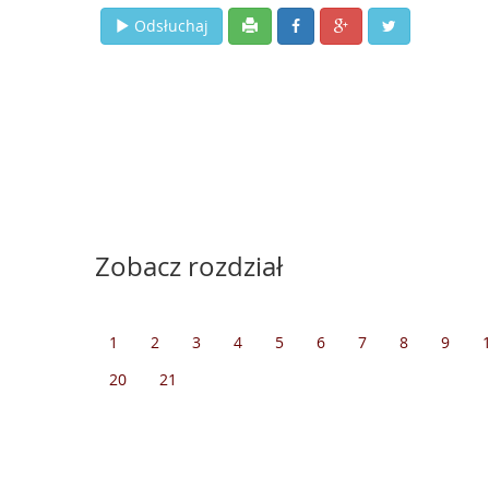
Odsłuchaj
Zobacz rozdział
1
2
3
4
5
6
7
8
9
20
21