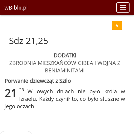
wBiblii.pl
Toggl
navig
Sdz 21,25
DODATKI
ZBRODNIA MIESZKAŃCÓW GIBEA I WOJNA Z
BENIAMINITAMI
Porwanie dziewcząt z Szilo
21
25
W owych dniach nie było króla w
Izraelu. Każdy czynił to, co było słuszne w
jego oczach.