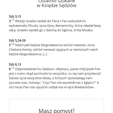
Ostatnio szukane
w Księdze Sędziów
Sdz 3,15
15
3
Wtedy Izraelici wołali do Pana i Pan wzbudził im
wybawiciela, Ehuda, syna Gery, Beniaminity, który władał lewą
ręką. Izraelici wysłali go z daniną do Eglona, króla Moabu.
Sdz 5,24-26
24
5
Niech Jael będzie błogosławiona wśród niewiast, żona
Chebera Kenity, wśród niewiast żyjących w namiotach niech
będzie błogosławiona. [...]
Sdz 6,13
13
6
Odpowiedział mu Gedeon: «Wybacz, panie mój! Jeżeli Pan
jest z nami, skąd pochodzi to wszystko, co się nam przydarza?
Gdzież są te wszystkie dziwy, o których opowiadają nam
ojcowie nasi, mówiąc: "Czyż Pan nie wywiódł nas z Egiptu?" A
oto teraz Pan nas opuścił i oddał nas w ręce Madianitów».
Masz pomysł?