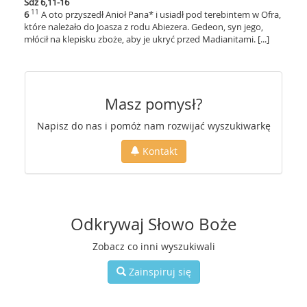
Sdz 6,11-16
11
6
A oto przyszedł Anioł Pana* i usiadł pod terebintem w Ofra,
które należało do Joasza z rodu Abiezera. Gedeon, syn jego,
młócił na klepisku zboże, aby je ukryć przed Madianitami. [...]
Masz pomysł?
Napisz do nas i pomóż nam rozwijać wyszukiwarkę
Kontakt
Odkrywaj Słowo Boże
Zobacz co inni wyszukiwali
Zainspiruj się