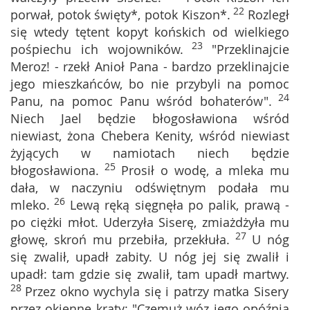
22
porwał, potok święty*, potok Kiszon*.
Rozległ
się wtedy tętent kopyt końskich od wielkiego
23
pośpiechu ich wojowników.
"Przeklinajcie
Meroz! - rzekł Anioł Pana - bardzo przeklinajcie
jego mieszkańców, bo nie przybyli na pomoc
24
Panu, na pomoc Panu wśród bohaterów".
Niech Jael będzie błogosławiona wśród
niewiast, żona Chebera Kenity, wśród niewiast
żyjących w namiotach niech będzie
25
błogosławiona.
Prosił o wodę, a mleka mu
dała, w naczyniu odświętnym podała mu
26
mleko.
Lewą ręką sięgnęła po palik, prawą -
po ciężki młot. Uderzyła Siserę, zmiażdżyła mu
27
głowę, skroń mu przebiła, przekłuła.
U nóg
się zwalił, upadł zabity. U nóg jej się zwalił i
upadł: tam gdzie się zwalił, tam upadł martwy.
28
Przez okno wychyla się i patrzy matka Sisery
przez okienne kraty: "Czemuż wóz jego opóźnia