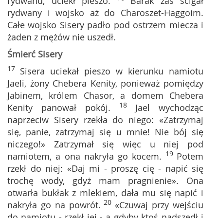
rydwanu, uciekł pieszo.
Barak zaś ścigał
rydwany i wojsko aż do Charoszet-Haggoim.
Całe wojsko Sisery padło pod ostrzem miecza i
żaden z mężów nie uszedł.
Śmierć Sisery
17
Sisera uciekał pieszo w kierunku namiotu
Jaeli, żony Chebera Kenity, ponieważ pomiędzy
Jabinem, królem Chasor, a domem Chebera
18
Kenity panował pokój.
Jael wychodząc
naprzeciw Sisery rzekła do niego: «Zatrzymaj
się, panie, zatrzymaj się u mnie! Nie bój się
niczego!» Zatrzymał się więc u niej pod
19
namiotem, a ona nakryła go kocem.
Potem
rzekł do niej: «Daj mi - proszę cię - napić się
trochę wody, gdyż mam pragnienie». Ona
otwarła bukłak z mlekiem, dała mu się napić i
20
nakryła go na powrót.
«Czuwaj przy wejściu
do namiotu - rzekł jej - a gdyby ktoś nadszedł i