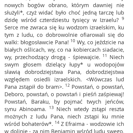
nowych bogów obrano, którym dawniej nie
służyli*, czyż widać było choć jedną tarczę lub
9
dzidę wśród czterdziestu tysięcy w Izraelu?
Serce me zwraca się ku wodzom izraelskim, ku
tym z ludu, co dobrowolnie ofiarowali się do
10
walki: błogosławcie Pana!
Wy, co jeździcie na
białych oślicach, wy, co na kobiercach siadacie,
11
wy, przechodzący drogą - śpiewajcie.
Niech
swym głosem dzielący łupy* u wodopojów
sławią dobrodziejstwa Pana, dobrodziejstwa
względem osiedli izraelskich. <Wówczas lud
12
Pana zstąpił do bram>.
Powstań, o powstań,
Deboro, powstań, o powstań i pieśń zaśpiewaj!
Powstań, Baraku, by pojmać twych jeńców,
13
synu Abinoama.
Niech wtedy zstąpi reszta
możnych z ludu Pana, niech zstąpi ku mnie
14
wśród bohaterów*.
Z Efraima - wodzowie ich
w dolinie - za nim Beniamin wśród ludu swego,