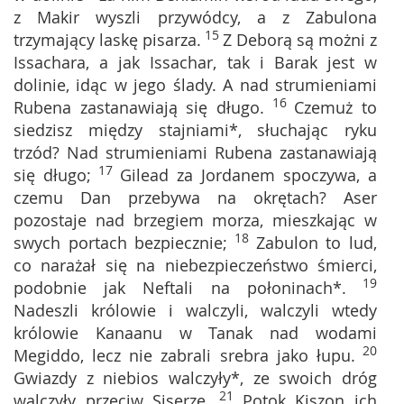
z Makir wyszli przywódcy, a z Zabulona
15
trzymający laskę pisarza.
Z Deborą są możni z
Issachara, a jak Issachar, tak i Barak jest w
dolinie, idąc w jego ślady. A nad strumieniami
16
Rubena zastanawiają się długo.
Czemuż to
siedzisz między stajniami*, słuchając ryku
trzód? Nad strumieniami Rubena zastanawiają
17
się długo;
Gilead za Jordanem spoczywa, a
czemu Dan przebywa na okrętach? Aser
pozostaje nad brzegiem morza, mieszkając w
18
swych portach bezpiecznie;
Zabulon to lud,
co narażał się na niebezpieczeństwo śmierci,
19
podobnie jak Neftali na połoninach*.
Nadeszli królowie i walczyli, walczyli wtedy
królowie Kanaanu w Tanak nad wodami
20
Megiddo, lecz nie zabrali srebra jako łupu.
Gwiazdy z niebios walczyły*, ze swoich dróg
21
walczyły przeciw Siserze.
Potok Kiszon ich