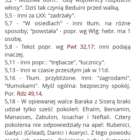
włosy". Dziś tak czynią Beduini przed walką.
5,5 - Inni za LXX: "zadrżały".
5,7 - "W osiedlach" - inni tłum. na różne
sposoby; "powstała" - popr. wg Wlg; hebr. ma 1
osobę.
5,8 - Tekst popr. wg
Pwt 32,17
; inni podają
inaczej.
5,11 - Inni popr.: "trębacze", "łucznicy".
5,13 - Inni w czasie przeszłym jak w 11d.
5,16 - Tłum. przybliżone. Inni: "zagrodami",
"tłumokami". Myśl ogólna: bezpieczny spokój.
Por.
Rdz 49,14
.
5,18 - W opiewanej walce Baraka z Siserą brało
udział tylko sześć pokoleń: Efraim, Beniamin,
Manasses, Zabulon, Issachar i Neftali. Cztery
pokolenia nie odpowiedziały na apel: Rubenici,
Gadyci (Gilead), Danici i Aseryci. Z tego powodu