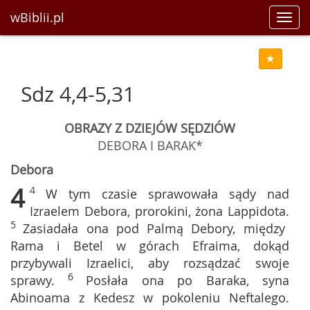
wBiblii.pl
Toggl
navig
Sdz 4,4-5,31
OBRAZY Z DZIEJÓW SĘDZIÓW
DEBORA I BARAK*
Debora
4
4
W tym czasie sprawowała sądy nad
Izraelem Debora, prorokini, żona Lappidota.
5
Zasiadała ona pod Palmą Debory, między
Rama i Betel w górach Efraima, dokąd
przybywali Izraelici, aby rozsądzać swoje
6
sprawy.
Posłała ona po Baraka, syna
Abinoama z Kedesz w pokoleniu Neftalego.