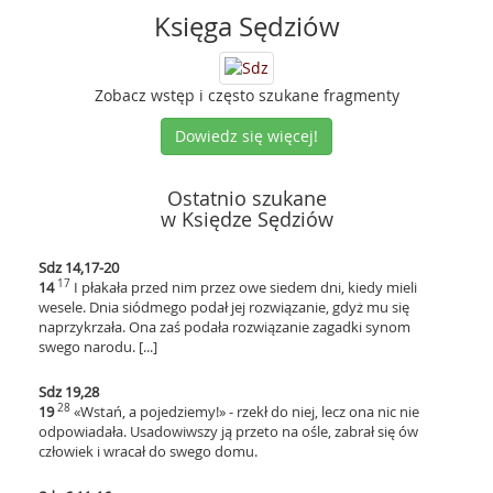
Księga Sędziów
Zobacz wstęp i często szukane fragmenty
Dowiedz się więcej!
Ostatnio szukane
w Księdze Sędziów
Sdz 14,17-20
17
14
I płakała przed nim przez owe siedem dni, kiedy mieli
wesele. Dnia siódmego podał jej rozwiązanie, gdyż mu się
naprzykrzała. Ona zaś podała rozwiązanie zagadki synom
swego narodu. [...]
Sdz 19,28
28
19
«Wstań, a pojedziemy!» - rzekł do niej, lecz ona nic nie
odpowiadała. Usadowiwszy ją przeto na ośle, zabrał się ów
człowiek i wracał do swego domu.