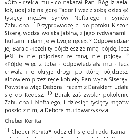
«Oto - rzekła mu - co nakazał Pan, Bóg Izraela:
Idź, udaj się na górę Tabor i weź z sobą dziesięć
tysięcy mężów synów Neftalego i synów
7
Zabulona.
Przyprowadzę ci do potoku Kiszon
Siserę, wodza wojska Jabina, z jego rydwanami i
8
hufcami i dam je w twoje ręce».
Odpowiedział
jej Barak: «Jeżeli ty pójdziesz ze mną, pójdę, lecz
9
jeśli ty nie pójdziesz ze mną, nie pójdę».
«Pójdę więc z tobą - odpowiedziała mu - lecz
chwała nie okryje drogi, po której pójdziesz,
albowiem przez ręce kobiety Pan wyda Siserę».
Powstała więc Debora i razem z Barakiem udała
10
się do Kedesz.
Barak zaś zwołał pokolenie
Zabulona i Neftalego, i dziesięć tysięcy mężów
poszło z nim, a Debora mu towarzyszyła.
Cheber Kenita
11
Cheber Kenita* oddzielił się od rodu Kaina i