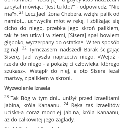
zapytał mówiąc: "Jest tu kto?" - odpowiedz: "Nie
21
ma"».
Lecz Jael, żona Chebera, wzięła palik od
namiotu, uchwyciła młot w rękę, i zbliżając się
cicho do niego, przebiła jego skroń palikiem,
tak że ten utkwił w ziemi, [Sisera] spał bowiem
głęboko, wyczerpany do ostatka*. W ten sposób
22
zginął.
Tymczasem nadszedł Barak ścigając
Siserę. Jael wyszła naprzeciw niego: «Wejdź -
rzekła do niego - a pokażę ci człowieka, którego
szukasz». Wstąpił do niej, a oto Sisera leżał
martwy, z palikiem w skroni.
Wyzwolenie Izraela
23
Tak Bóg w tym dniu uniżył przed Izraelitami
24
Jabina, króla Kanaanu.
Ręka zaś Izraelitów
uciskała coraz mocniej Jabina, króla Kanaanu,
aż do całkowitej jego zagłady.