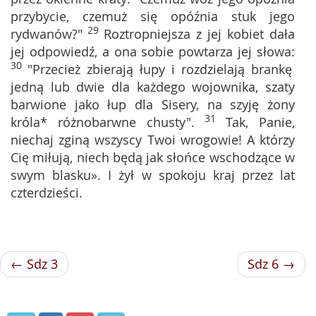
przybycie, czemuż się opóźnia stuk jego
29
rydwanów?"
Roztropniejsza z jej kobiet dała
jej odpowiedź, a ona sobie powtarza jej słowa:
30
"Przecież zbierają łupy i rozdzielają brankę
jedną lub dwie dla każdego wojownika, szaty
barwione jako łup dla Sisery, na szyję żony
31
króla* różnobarwne chusty".
Tak, Panie,
niechaj zginą wszyscy Twoi wrogowie! A którzy
Cię miłują, niech będą jak słońce wschodzące w
swym blasku». I żył w spokoju kraj przez lat
czterdzieści.
← Sdz 3
Sdz 6 →