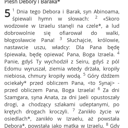
Pieśń Debory i Baraka*
5
1
Dnia tego Debora i Barak, syn Abinoama,
2
śpiewali hymn w słowach:
«Skoro
wodzowie w Izraelu stanęli na czele*, a lud
dobrowolnie się ofiarował do walki,
3
błogosławcie Pana!
Słuchajcie, królowie,
nastawcie uszu, władcy: Dla Pana będę
4
śpiewała, będę opiewać Pana, Boga Izraela.
Panie, gdyś Ty wychodził z Seiru, gdyś z pól
Edomu wyruszał, ziemia wtedy drżała, kropiły
5
niebiosa, chmury kropiły wodą.
Góry dżdżem
ociekały* przed obliczem Pana, <to Synaj> -
6
przed obliczem Pana, Boga Izraela!
Za dni
Szamgara, syna Anata, za dni Jaeli opustoszały
drogi, a chodzący szlakami udeptanymi, po
7
krętych drogach kroczyli.
Zanikło życie w
osiedlach*, zanikło w Izraelu, aż powstała
8
Debora*, powstała jako matka w Izraelu.
Gdy