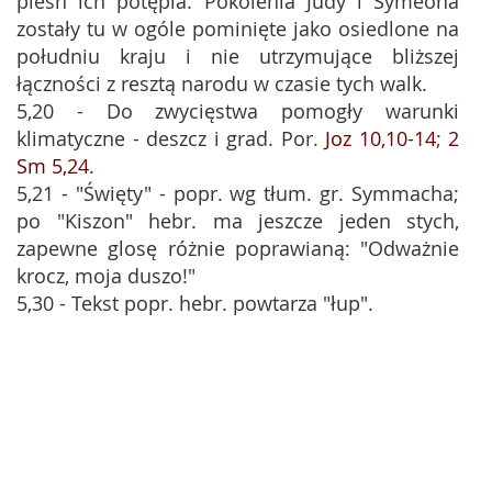
pieśń ich potępia. Pokolenia Judy i Symeona
zostały tu w ogóle pominięte jako osiedlone na
południu kraju i nie utrzymujące bliższej
łączności z resztą narodu w czasie tych walk.
5,20 - Do zwycięstwa pomogły warunki
klimatyczne - deszcz i grad. Por.
Joz 10,10-14
;
2
Sm 5,24
.
5,21 - "Święty" - popr. wg tłum. gr. Symmacha;
po "Kiszon" hebr. ma jeszcze jeden stych,
zapewne glosę różnie poprawianą: "Odważnie
krocz, moja duszo!"
5,30 - Tekst popr. hebr. powtarza "łup".