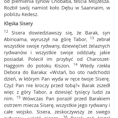
od plemienia synów Chobaba, teścia Mojżesza.
Rozbił swój namiot koło Dębu w Saannaim, w
pobliżu Kedesz.
Klęska Sisery
12
Sisera dowiedziawszy się, że Barak, syn
13
Abinoama, wyruszył na górę Tabor,
zebrał
wszystkie swoje rydwany, dziewięćset żelaznych
rydwanów i wszystkie swoje oddziały, jakie
posiadał. Polecił im przybyć od Charoszet-
14
Haggoim do potoku Kiszon.
Wtedy rzekła
Debora do Baraka: «Wstań, bo oto nadchodzi
dzień, w którym Pan wyda w ręce twoje Siserę.
Czyż Pan nie kroczy przed tobą?» Barak zszedł
więc z góry Tabor, a dziesięć tysięcy ludzi za
15
nim.
Wówczas Pan poraził przed Barakiem
ostrzem miecza Siserę, wszystkie jego rydwany i
całe wojsko. Sisera, zeskoczywszy ze swego
16