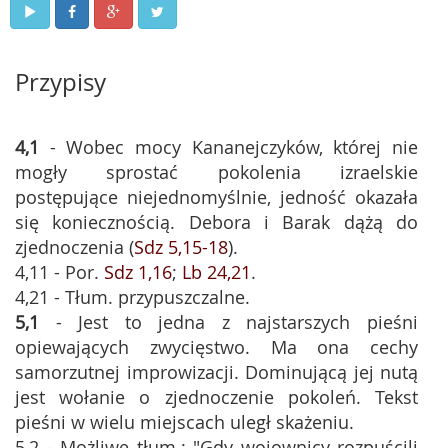
Przypisy
4,1
- Wobec mocy Kananejczyków, której nie
mogły sprostać pokolenia izraelskie
postępujące niejednomyślnie, jedność okazała
się koniecznością. Debora i Barak dążą do
zjednoczenia (
Sdz 5,15-18
).
4,11 - Por.
Sdz 1,16
;
Lb 24,21
.
4,21 - Tłum. przypuszczalne.
5,1
- Jest to jedna z najstarszych pieśni
opiewających zwycięstwo. Ma ona cechy
samorzutnej improwizacji. Dominującą jej nutą
jest wołanie o zjednoczenie pokoleń. Tekst
pieśni w wielu miejscach uległ skażeniu.
5,2 - Możliwe tłum.: "Gdy wojownicy rozpuścili