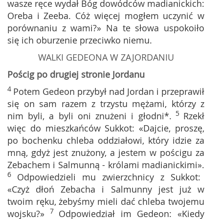
wasze ręce wydał Bóg dowódców madianickich:
Oreba i Zeeba. Cóż więcej mogłem uczynić w
porównaniu z wami?» Na te słowa uspokoiło
się ich oburzenie przeciwko niemu.
WALKI GEDEONA W ZAJORDANIU
Pościg po drugiej stronie Jordanu
4
Potem Gedeon przybył nad Jordan i przeprawił
się on sam razem z trzystu mężami, którzy z
5
nim byli, a byli oni znużeni i głodni*.
Rzekł
więc do mieszkańców Sukkot: «Dajcie, proszę,
po bochenku chleba oddziałowi, który idzie za
mną, gdyż jest znużony, a jestem w pościgu za
Zebachem i Salmunną - królami madianickimi».
6
Odpowiedzieli mu zwierzchnicy z Sukkot:
«Czyż dłoń Zebacha i Salmunny jest już w
twoim ręku, żebyśmy mieli dać chleba twojemu
7
wojsku?»
Odpowiedział im Gedeon: «Kiedy