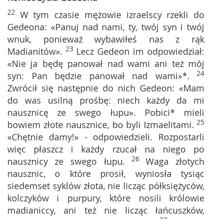
22
W tym czasie mężowie izraelscy rzekli do
Gedeona: «Panuj nad nami, ty, twój syn i twój
wnuk, ponieważ wybawiłeś nas z rąk
23
Madianitów».
Lecz Gedeon im odpowiedział:
«Nie ja będę panował nad wami ani też mój
24
syn: Pan będzie panował nad wami»*.
Zwrócił się następnie do nich Gedeon: «Mam
do was usilną prośbę: niech każdy da mi
nausznicę ze swego łupu». Pobici* mieli
25
bowiem złote nausznice, bo byli Izmaelitami.
«Chętnie damy!» - odpowiedzieli. Rozpostarli
więc płaszcz i każdy rzucał na niego po
26
nausznicy ze swego łupu.
Waga złotych
nausznic, o które prosił, wyniosła tysiąc
siedemset syklów złota, nie licząc półksiężyców,
kolczyków i purpury, które nosili królowie
madianiccy, ani też nie licząc łańcuszków,