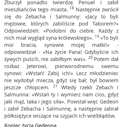
Zburzył ponadto twierdzę Penuel i zabił
18
mieszkańców tego miasta.
Następnie zwrócił
się do Zebacha i Salmunny: «Jacy to byli
mężowie, których zabiliście pod Taborem?»
Odpowiedzieli: «Podobni do ciebie. Każdy z
19
nich miał wygląd syna królewskiego».
«To byli
moi bracia, synowie mojej matki!» -
odpowiedział - «Na życie Pana! Gdybyście ich
20
żywych puścili, nie zabiłbym was».
Potem dał
rozkaz Jeterowi, pierworodnemu swemu
synowi: «Wstań! Zabij ich!» Lecz młodzieniec
nie wydobył miecza, gdyż się bał; był bowiem
21
jeszcze chłopcem.
Wtedy rzekli Zebach i
Salmunna: «Wstań ty i wymierz nam cios, gdyż
jaki mąż, taka i jego siła». Powstał więc Gedeon
i zabił Zebacha i Salmunnę, a następnie zabrał
półksiężyce wiszące na szyjach ich wielbłądów.
Koniec życia Gedeona