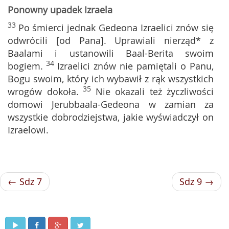
Ponowny upadek Izraela
33
Po śmierci jednak Gedeona Izraelici znów się
odwrócili [od Pana]. Uprawiali nierząd* z
Baalami i ustanowili Baal-Berita swoim
34
bogiem.
Izraelici znów nie pamiętali o Panu,
Bogu swoim, który ich wybawił z rąk wszystkich
35
wrogów dokoła.
Nie okazali też życzliwości
domowi Jerubbaala-Gedeona w zamian za
wszystkie dobrodziejstwa, jakie wyświadczył on
Izraelowi.
← Sdz 7
Sdz 9 →