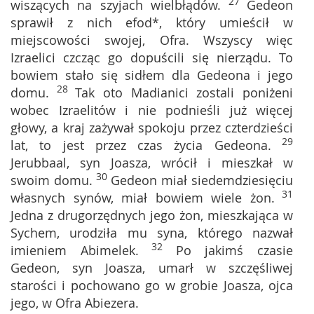
27
wiszących na szyjach wielbłądów.
Gedeon
sprawił z nich efod*, który umieścił w
miejscowości swojej, Ofra. Wszyscy więc
Izraelici czcząc go dopuścili się nierządu. To
bowiem stało się sidłem dla Gedeona i jego
28
domu.
Tak oto Madianici zostali poniżeni
wobec Izraelitów i nie podnieśli już więcej
głowy, a kraj zażywał spokoju przez czterdzieści
29
lat, to jest przez czas życia Gedeona.
Jerubbaal, syn Joasza, wrócił i mieszkał w
30
swoim domu.
Gedeon miał siedemdziesięciu
31
własnych synów, miał bowiem wiele żon.
Jedna z drugorzędnych jego żon, mieszkająca w
Sychem, urodziła mu syna, którego nazwał
32
imieniem Abimelek.
Po jakimś czasie
Gedeon, syn Joasza, umarł w szczęśliwej
starości i pochowano go w grobie Joasza, ojca
jego, w Ofra Abiezera.