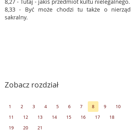
8,27 - Tutaj - jakiś przedmiot kultu nielegalnego.
8,33 - Być może chodzi tu także o nierząd
sakralny.
Zobacz rozdział
1
2
3
4
5
6
7
8
9
10
11
12
13
14
15
16
17
18
19
20
21