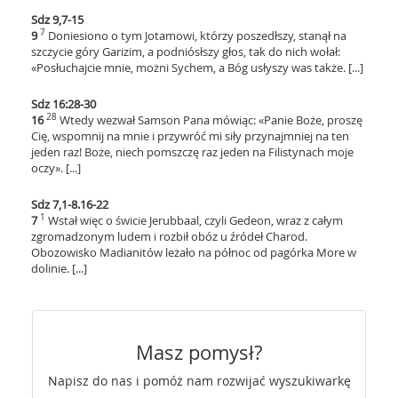
Sdz 9,7-15
7
9
Doniesiono o tym Jotamowi, którzy poszedłszy, stanął na
szczycie góry Garizim, a podniósłszy głos, tak do nich wołał:
«Posłuchajcie mnie, możni Sychem, a Bóg usłyszy was także. [...]
Sdz 16:28-30
28
16
Wtedy wezwał Samson Pana mówiąc: «Panie Boże, proszę
Cię, wspomnij na mnie i przywróć mi siły przynajmniej na ten
jeden raz! Boże, niech pomszczę raz jeden na Filistynach moje
oczy». [...]
Sdz 7,1-8.16-22
1
7
Wstał więc o świcie Jerubbaal, czyli Gedeon, wraz z całym
zgromadzonym ludem i rozbił obóz u źródeł Charod.
Obozowisko Madianitów leżało na północ od pagórka More w
dolinie. [...]
Masz pomysł?
Napisz do nas i pomóż nam rozwijać wyszukiwarkę