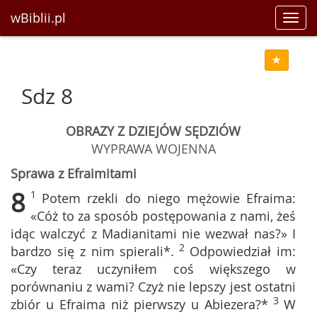
wBiblii.pl
Toggl
navig
Sdz 8
OBRAZY Z DZIEJÓW SĘDZIÓW
WYPRAWA WOJENNA
Sprawa z Efraimitami
8
1
Potem rzekli do niego mężowie Efraima:
«Cóż to za sposób postępowania z nami, żeś
idąc walczyć z Madianitami nie wezwał nas?» I
2
bardzo się z nim spierali*.
Odpowiedział im:
«Czy teraz uczyniłem coś większego w
porównaniu z wami? Czyż nie lepszy jest ostatni
3
zbiór u Efraima niż pierwszy u Abiezera?*
W