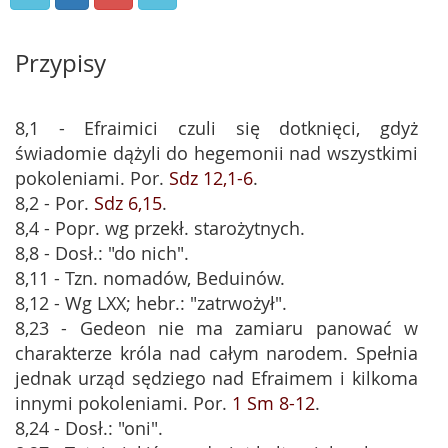
Przypisy
8,1 - Efraimici czuli się dotknięci, gdyż
świadomie dążyli do hegemonii nad wszystkimi
pokoleniami. Por.
Sdz 12,1-6
.
8,2 - Por.
Sdz 6,15
.
8,4 - Popr. wg przekł. starożytnych.
8,8 - Dosł.: "do nich".
8,11 - Tzn. nomadów, Beduinów.
8,12 - Wg LXX; hebr.: "zatrwożył".
8,23 - Gedeon nie ma zamiaru panować w
charakterze króla nad całym narodem. Spełnia
jednak urząd sędziego nad Efraimem i kilkoma
innymi pokoleniami. Por.
1 Sm 8-12
.
8,24 - Dosł.: "oni".