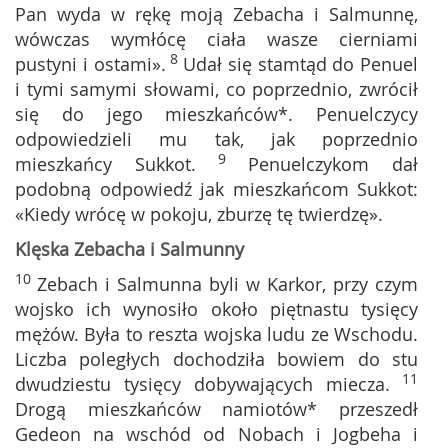
Pan wyda w rękę moją Zebacha i Salmunnę,
wówczas wymłócę ciała wasze cierniami
8
pustyni i ostami».
Udał się stamtąd do Penuel
i tymi samymi słowami, co poprzednio, zwrócił
się do jego mieszkańców*. Penuelczycy
odpowiedzieli mu tak, jak poprzednio
9
mieszkańcy Sukkot.
Penuelczykom dał
podobną odpowiedź jak mieszkańcom Sukkot:
«Kiedy wrócę w pokoju, zburzę tę twierdzę».
Klęska Zebacha i Salmunny
10
Zebach i Salmunna byli w Karkor, przy czym
wojsko ich wynosiło około piętnastu tysięcy
mężów. Była to reszta wojska ludu ze Wschodu.
Liczba poległych dochodziła bowiem do stu
11
dwudziestu tysięcy dobywających miecza.
Drogą mieszkańców namiotów* przeszedł
Gedeon na wschód od Nobach i Jogbeha i