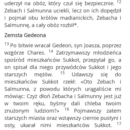
12
uderzył na obóz, który czuł się bezpiecznie.
Zebach i Salmunna uciekli, lecz on ich dopędził
i pojmał obu królów madianickich, Zebacha i
Salmunnę, a cały obóz rozbił*.
Zemsta Gedeona
13
Po bitwie wracał Gedeon, syn Joasza, poprzez
14
wzgórze Chares.
Zatrzymawszy młodzieńca
spośród mieszkańców Sukkot, przepytał go, a
on spisał dla niego przywódców Sukkot i jego
15
starszych mężów.
Udawszy się do
mieszkańców Sukkot rzekł: «Oto Zebach i
Salmunna, z powodu których urągaliście mi
mówiąc: Czyż dłoń Zebacha i Salmunny jest już
w twoim ręku, byśmy dali chleba twoim
16
znużonym ludziom?»
Pojmawszy zatem
starszych miasta oraz wziąwszy ciernie pustyni i
17
osty, ukarał nimi mieszkańców Sukkot.