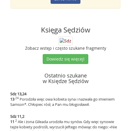
Księga Sędziów
Zobacz wstęp i często szukane fragmenty
Dowiedz się więcej!
Ostatnio szukane
w Księdze Sędziów
Sdz 13,24
24
13
Porodziła więc owa kobieta syna i nazwała go imieniem
Samson*. Chłopiec rósł, a Pan mu błogosławił.
Sdz 11,2
2
11
Ale i żona Gileada urodziła mu synów. Gdy więc synowie
tejże kobiety podrośli, wyrzucili Jeftego mówiąc do niego: «Nie