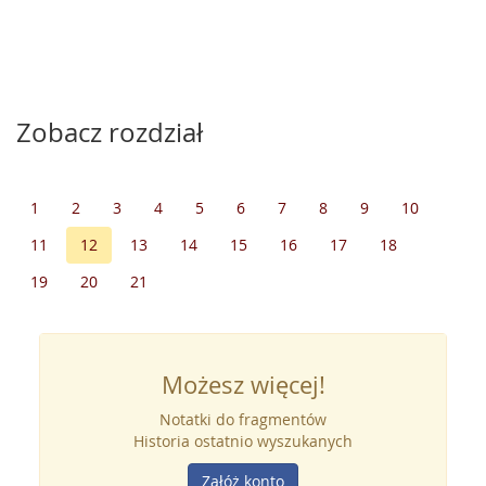
Zobacz rozdział
1
2
3
4
5
6
7
8
9
10
11
12
13
14
15
16
17
18
19
20
21
Możesz więcej!
Notatki do fragmentów
Historia ostatnio wyszukanych
Załóż konto