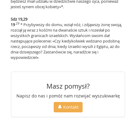
będziesz miał udziału w dziedzictwie naszego ojca, ponieważ
jesteś synem obcej kobiety»*.
Sdz 19,29
29
19
* Przybywszy do domu, wziął nóż, i zdjąwszy żonę swoją,
rozciął ją wraz z kośćmi na dwanaście sztuk i rozesłał po
wszystkich granicach izraelskich. Wysłańcom swoim dał
następujące polecenie: «Czy kiedykolwiek widziano podobną
rzecz, począwszy od dnia, kiedy Izraelici wyszli z Egiptu, aż do
dnia dzisiejszego? Zastanówcie się, naradźcie się i
wypowiedzcie!»
Masz pomysł?
Napisz do nas i pomóż nam rozwijać wyszukiwarkę
Kontakt