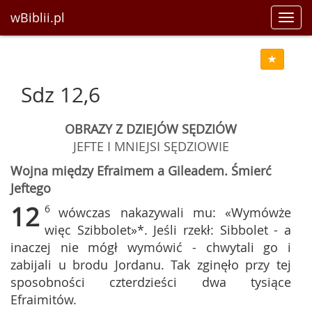
wBiblii.pl
Toggl
navig
Sdz 12,6
OBRAZY Z DZIEJÓW SĘDZIÓW
JEFTE I MNIEJSI SĘDZIOWIE
Wojna między Efraimem a Gileadem. Śmierć
Jeftego
12
6
wówczas nakazywali mu: «Wymówże
więc Szibbolet»*. Jeśli rzekł: Sibbolet - a
inaczej nie mógł wymówić - chwytali go i
zabijali u brodu Jordanu. Tak zginęło przy tej
sposobności czterdzieści dwa tysiące
Efraimitów.