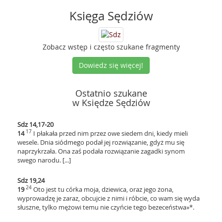
Księga Sędziów
Zobacz wstęp i często szukane fragmenty
Dowiedz się więcej!
Ostatnio szukane
w Księdze Sędziów
Sdz 14,17-20
17
14
I płakała przed nim przez owe siedem dni, kiedy mieli
wesele. Dnia siódmego podał jej rozwiązanie, gdyż mu się
naprzykrzała. Ona zaś podała rozwiązanie zagadki synom
swego narodu. [...]
Sdz 19,24
24
19
Oto jest tu córka moja, dziewica, oraz jego żona,
wyprowadzę je zaraz, obcujcie z nimi i róbcie, co wam się wyda
słuszne, tylko mężowi temu nie czyńcie tego bezeceństwa»*.