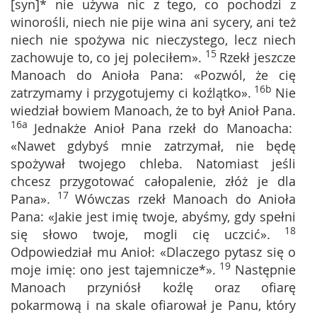
[syn]* nie używa nic z tego, co pochodzi z
winorośli, niech nie pije wina ani sycery, ani też
niech nie spożywa nic nieczystego, lecz niech
15
zachowuje to, co jej poleciłem».
Rzekł jeszcze
Manoach do Anioła Pana: «Pozwól, że cię
16b
zatrzymamy i przygotujemy ci koźlątko».
Nie
wiedział bowiem Manoach, że to był Anioł Pana.
16a
Jednakże Anioł Pana rzekł do Manoacha:
«Nawet gdybyś mnie zatrzymał, nie będę
spożywał twojego chleba. Natomiast jeśli
chcesz przygotować całopalenie, złóż je dla
17
Pana».
Wówczas rzekł Manoach do Anioła
Pana: «Jakie jest imię twoje, abyśmy, gdy spełni
18
się słowo twoje, mogli cię uczcić».
Odpowiedział mu Anioł: «Dlaczego pytasz się o
19
moje imię: ono jest tajemnicze*».
Następnie
Manoach przyniósł koźlę oraz ofiarę
pokarmową i na skale ofiarował je Panu, który