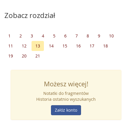
Zobacz rozdział
1
2
3
4
5
6
7
8
9
10
11
12
13
14
15
16
17
18
19
20
21
Możesz więcej!
Notatki do fragmentów
Historia ostatnio wyszukanych
Załóż konto