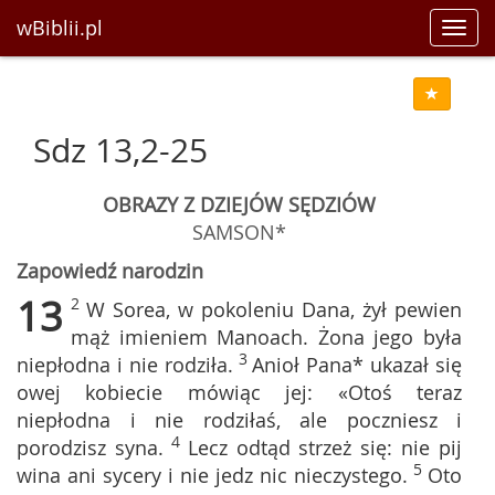
wBiblii.pl
Toggl
navig
Sdz 13,2-25
OBRAZY Z DZIEJÓW SĘDZIÓW
SAMSON*
Zapowiedź narodzin
13
2
W Sorea, w pokoleniu Dana, żył pewien
mąż imieniem Manoach. Żona jego była
3
niepłodna i nie rodziła.
Anioł Pana* ukazał się
owej kobiecie mówiąc jej: «Otoś teraz
niepłodna i nie rodziłaś, ale poczniesz i
4
porodzisz syna.
Lecz odtąd strzeż się: nie pij
5
wina ani sycery i nie jedz nic nieczystego.
Oto