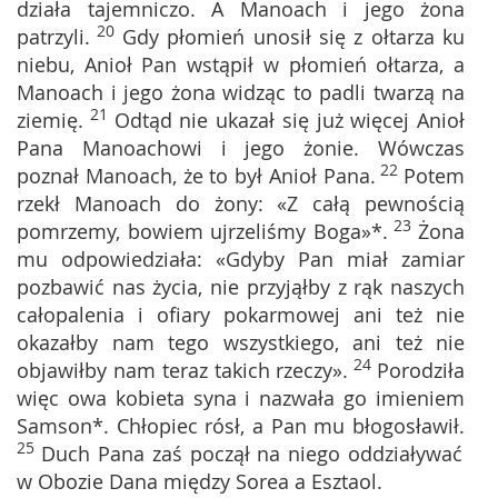
działa tajemniczo. A Manoach i jego żona
20
patrzyli.
Gdy płomień unosił się z ołtarza ku
niebu, Anioł Pan wstąpił w płomień ołtarza, a
Manoach i jego żona widząc to padli twarzą na
21
ziemię.
Odtąd nie ukazał się już więcej Anioł
Pana Manoachowi i jego żonie. Wówczas
22
poznał Manoach, że to był Anioł Pana.
Potem
rzekł Manoach do żony: «Z całą pewnością
23
pomrzemy, bowiem ujrzeliśmy Boga»*.
Żona
mu odpowiedziała: «Gdyby Pan miał zamiar
pozbawić nas życia, nie przyjąłby z rąk naszych
całopalenia i ofiary pokarmowej ani też nie
okazałby nam tego wszystkiego, ani też nie
24
objawiłby nam teraz takich rzeczy».
Porodziła
więc owa kobieta syna i nazwała go imieniem
Samson*. Chłopiec rósł, a Pan mu błogosławił.
25
Duch Pana zaś począł na niego oddziaływać
w Obozie Dana między Sorea a Esztaol.