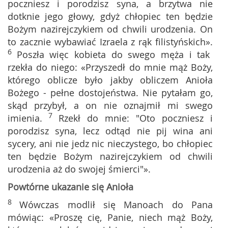
poczniesz i porodzisz syna, a brzytwa nie
dotknie jego głowy, gdyż chłopiec ten będzie
Bożym nazirejczykiem od chwili urodzenia. On
to zacznie wybawiać Izraela z rąk filistyńskich».
6
Poszła więc kobieta do swego męża i tak
rzekła do niego: «Przyszedł do mnie mąż Boży,
którego oblicze było jakby obliczem Anioła
Bożego - pełne dostojeństwa. Nie pytałam go,
skąd przybył, a on nie oznajmił mi swego
7
imienia.
Rzekł do mnie: "Oto poczniesz i
porodzisz syna, lecz odtąd nie pij wina ani
sycery, ani nie jedz nic nieczystego, bo chłopiec
ten będzie Bożym nazirejczykiem od chwili
urodzenia aż do swojej śmierci"».
Powtórne ukazanie się Anioła
8
Wówczas modlił się Manoach do Pana
mówiąc: «Proszę cię, Panie, niech mąż Boży,