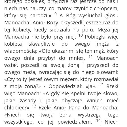
którego posłałeś, przyjdzie raz jeszcze do nas i
niech nas nauczy, co mamy czynić z chłopcem,
9
który się narodzi!»
A Bóg wysłuchał głosu
Manoacha: Anioł Boży przyszedł jeszcze raz do
tej kobiety, kiedy siedziała na polu. Męża jej
10
Manoacha nie było przy niej.
Pobiegła więc
kobieta skwapliwie do swego męża z
wiadomością: «Oto ukazał mi się ten mąż, który
11
owego dnia przybył do mnie».
Manoach
wstał, poszedł za swoją żoną i przyszedł do
owego męża, zwracając się do niego słowami:
«Czy to ty jesteś owym mężem, który rozmawiał
12
z moją żoną?» - Odpowiedział: «Ja».
Rzekł
więc Manoach: «A gdy się spełni twoje słowo,
jakie zasady i jakie obyczaje winien mieć
13
chłopiec?»
Rzekł Anioł Pana do Manoacha:
«Niech się twoja żona wystrzega tego
14
wszystkiego, co jej powiedziałem.
Niech